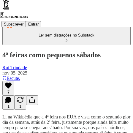
Subscrever
Entrar
Ler sem distrações no Substack
4ª feiras como pequenos sábados
Rui Trindade
nov 05, 2025
Escute.
7
1
1
Li na Wikipédia que a 4ª feira nos EUA é vista como o segundo pior
dia da semana, atrás da 2ª feira, justamente porque ainda falta muito
tempo para se chegar ao sábado. Por sua vez, nos países nórdicos,
em vez de se sofrer considera-se que aquela mesma 4ª feira é como