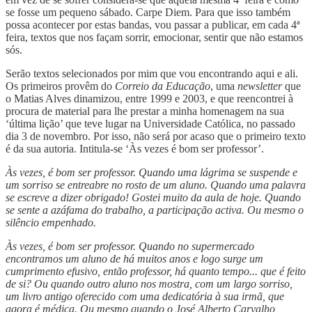
se fosse um pequeno sábado. Carpe Diem. Para que isso também
possa acontecer por estas bandas, vou passar a publicar, em cada 4ª
feira, textos que nos façam sorrir, emocionar, sentir que não estamos
sós.
Serão textos selecionados por mim que vou encontrando aqui e ali.
Os primeiros provêm do
Correio da Educação
, uma
newsletter
que
o Matias Alves dinamizou, entre 1999 e 2003, e que reencontrei à
procura de material para lhe prestar a minha homenagem na sua
‘última lição’ que teve lugar na Universidade Católica, no passado
dia 3 de novembro. Por isso, não será por acaso que o primeiro texto
é da sua autoria. Intitula-se ‘Às vezes é bom ser professor’.
Às vezes, é bom ser professor. Quando uma lágrima se suspende e
um sorriso se entreabre no rosto de um aluno. Quando uma palavra
se escreve a dizer obrigado! Gostei muito da aula de hoje. Quando
se sente a azáfama do trabalho, a participação activa. Ou mesmo o
silêncio empenhado.
Às vezes, é bom ser professor. Quando no supermercado
encontramos um aluno de há muitos anos e logo surge um
cumprimento efusivo, então professor, há quanto tempo... que é feito
de si? Ou quando outro aluno nos mostra, com um largo sorriso,
um livro antigo oferecido com uma dedicatória à sua irmã, que
agora é médica. Ou mesmo quando o José Alberto Carvalho