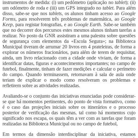
instrumentos de medida: (i) um pedómetro (aplicação no
tablet
); (ii)
um odómetro de roda e (iii) um GPS integrado no
tablet
. Para além
disso, sabe-se que nos
tablets
, os alunos tinham acesso ao
Google
Forms
, para resolverem três problemas de matemática, ao
Google
Keep
, para registar fotografias, e ao
Google Earth
. Sabe-se também
que no decorrer dos percursos estes mesmos alunos tinham tarefas a
realizar. No posto da GNR assistiram a uma palestra sobre questões
de segurança com elementos da «Escola Segura»; na Biblioteca
Municipal tiveram de arrumar 20 livros em 4 prateleiras, de forma a
explorar os números fracionários, para além de terem de requisitar,
ainda, um livro relacionado com a cidade onde viviam, de forma a
identificar datas, figuras e acontecimentos importantes; no campo de
futebol, finalmente, tinham de fazer medições e calcular o perímetro
do campo. Quando terminassem, retornavam à sala de aula onde
teriam de explicar o modo como resolveram os problemas e
refletirem sobre as atividades realizadas.
Avaliando-se o conjunto das iniciativas enunciadas pode considerar-
se que há momentos pertinentes, do ponto de vista formativo, como
é o caso das projeções iniciais sobre os itinerários e o processo
posterior de verificação das mesmas, tal como há momentos cujo
significado nos escapa, os quais têm a ver com as tarefas que foram
realizadas na Biblioteca Municipal ou no campo de futebol,
Em termos da dimensão interdisciplinar da iniciativa, estamos