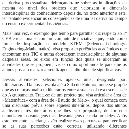
da deriva processualista, debruçando-me sobre as implicações da
mesma ao nível dos projetos que valorizam a dimensão
interdisciplinar do conhecimento depois de, no texto anterior a este,
ter tentado evidenciar as consequências de uma tal deriva no campo
do ensino experimental das ciências.
Mais uma vez, o exemplo que tenho para partilhar diz respeito ao 1º
CEB e relaciona-se com um conjunto de iniciativas que, tendo como
fonte de inspiração o modelo STEM (Science-Technology-
Engineering-Mathematics), visa propor experiências académicas que
encontram nas TIC e numa abordagem interdisciplinar de algumas
daquelas áreas, os eixos em função dos quais se alicerçam as
atividades que se propõem, vistas como oportunidade para que os
alunos possam realizar aprendizagens culturalmente significativas.
Dessas atividades, selecionei, apenas, uma, designada por:
«Itinerários - Da nossa escola até à Sala do Futuro», onde se propõe
que as crianças analisem itinerários entre a sua escola e a escola sede
do Agrupamento. Trata-se de um projeto que visa articular a área de
«Matemática» com a área de «Estudo do Meio», o qual começa com
uma discussão prévia sobre aqueles itinerários, depois dos alunos
analisarem três itinerários que lhes são propostos, de forma a
enunciarem as vantagens e as desvantagens de cada um deles. Após
este momento, as crianças vão realizar esses percursos, para verificar
se as suas perceções estão corretas, utilizando diferentes