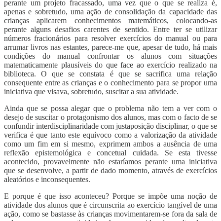
perante um projeto fracassado, uma vez que o que se realiza é,
apenas e sobretudo, uma ação de consolidação da capacidade das
crianças aplicarem conhecimentos matemáticos, colocando-as
perante alguns desafios carentes de sentido. Entre ter se utilizar
números fracionários para resolver exercícios do manual ou para
arrumar livros nas estantes, parece-me que, apesar de tudo, há mais
condições do manual confrontar os alunos com situações
matematicamente plausíveis do que face ao exercício realizado na
biblioteca. O que se constata é que se sacrifica uma relação
consequente entre as crianças e o conhecimento para se propor uma
iniciativa que visava, sobretudo, suscitar a sua atividade.
Ainda que se possa alegar que o problema não tem a ver com o
desejo de suscitar o protagonismo dos alunos, mas com o facto de se
confundir interdisciplinaridade com justaposição disciplinar, o que se
verifica é que tanto este equívoco como a valorização da atividade
como um fim em si mesmo, exprimem ambos a ausência de uma
reflexão epistemológica e concetual cuidada. Se esta tivesse
acontecido, provavelmente não estaríamos perante uma iniciativa
que se desenvolve, a partir de dado momento, através de exercícios
aleatórios e inconsequentes.
E porque é que isso aconteceu? Porque se impõe uma noção de
atividade dos alunos que é circunscrita ao exercício tangível de uma
ação, como se bastasse às crianças movimentarem-se fora da sala de