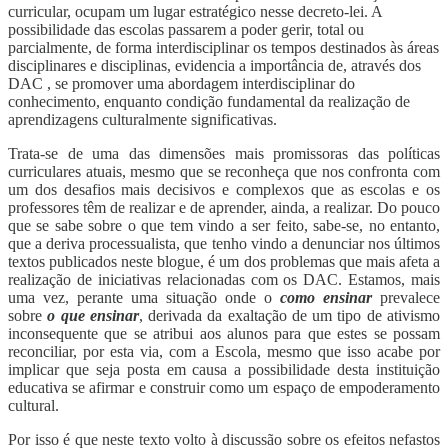
curricular, ocupam um lugar estratégico nesse decreto-lei. A
possibilidade das escolas passarem a poder gerir, total ou
parcialmente, de forma interdisciplinar os tempos destinados às áreas
disciplinares e disciplinas, evidencia a importância de, através dos
DAC , se promover uma abordagem interdisciplinar do
conhecimento, enquanto condição fundamental da realização de
aprendizagens culturalmente significativas.
Trata-se de uma das dimensões mais promissoras das políticas
curriculares atuais, mesmo que se reconheça que nos confronta com
um dos desafios mais decisivos e complexos que as escolas e os
professores têm de realizar e de aprender, ainda, a realizar. Do pouco
que se sabe sobre o que tem vindo a ser feito, sabe-se, no entanto,
que a deriva processualista, que tenho vindo a denunciar nos últimos
textos publicados neste blogue, é um dos problemas que mais afeta a
realização de iniciativas relacionadas com os DAC. Estamos, mais
uma vez, perante uma situação onde o
como ensinar
prevalece
sobre
o que ensinar
, derivada da exaltação de um tipo de ativismo
inconsequente que se atribui aos alunos para que estes se possam
reconciliar, por esta via, com a Escola, mesmo que isso acabe por
implicar que seja posta em causa a possibilidade desta instituição
educativa se afirmar e construir como um espaço de empoderamento
cultural.
Por isso é que neste texto volto à discussão sobre os efeitos nefastos