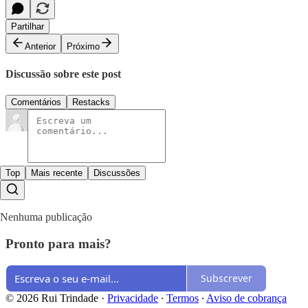
Partilhar
Anterior
Próximo
Discussão sobre este post
Comentários
Restacks
Top
Mais recente
Discussões
Nenhuma publicação
Pronto para mais?
Subscrever
© 2026 Rui Trindade
·
Privacidade
∙
Termos
∙
Aviso de cobrança