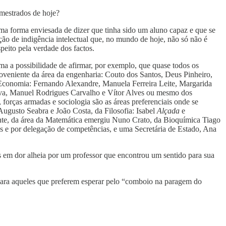
 mestrados de hoje?
uma forma enviesada de dizer que tinha sido um aluno capaz e que se
ão de indigência intelectual que, no mundo de hoje, não só não é
peito pela verdade dos factos.
tima a possibilidade de afirmar, por exemplo, que quase todos os
oveniente da área da engenharia: Couto dos Santos, Deus Pinheiro,
 Economia: Fernando Alexandre, Manuela Ferreira Leite, Margarida
Silva, Manuel Rodrigues Carvalho e Vítor Alves ou mesmo dos
orças armadas e sociologia são as áreas preferenciais onde se
 Augusto Seabra e João Costa, da Filosofia: Isabel
Alçada
e
ente, da área da Matemática emergiu Nuno Crato, da Bioquímica Tiago
s e por delegação de competências, e uma Secretária de Estado, Ana
s em dor alheia por um professor que encontrou um sentido para sua
 para aqueles que preferem esperar pelo “comboio na paragem do