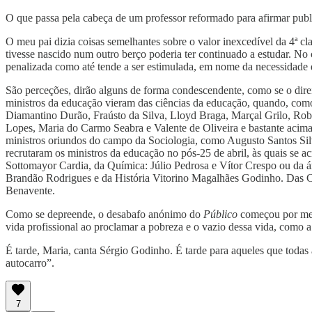
O que passa pela cabeça de um professor reformado para afirmar publi
O meu pai dizia coisas semelhantes sobre o valor inexcedível da 4ª c
tivesse nascido num outro berço poderia ter continuado a estudar. No
penalizada como até tende a ser estimulada, em nome da necessidade d
São perceções, dirão alguns de forma condescendente, como se o direito
ministros da educação vieram das ciências da educação, quando, como
Diamantino Durão, Fraústo da Silva, Lloyd Braga, Marçal Grilo, Rob
Lopes, Maria do Carmo Seabra e Valente de Oliveira e bastante acima
ministros oriundos do campo da Sociologia, como Augusto Santos Silv
recrutaram os ministros da educação no pós-25 de abril, às quais se a
Sottomayor Cardia, da Química: Júlio Pedrosa e Vítor Crespo ou da á
Brandão Rodrigues e da História Vitorino Magalhães Godinho. Das Ci
Benavente.
Como se depreende, o desabafo anónimo do
Público
começou por me i
vida profissional ao proclamar a pobreza e o vazio dessa vida, como a 
É tarde, Maria, canta Sérgio Godinho. É tarde para aqueles que toda
autocarro”.
7