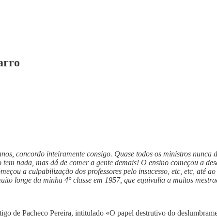
arro
anos, concordo inteiramente consigo. Quase todos os ministros nunca 
não tem nada, mas dá de comer a gente demais! O ensino começou a desca
meçou a culpabilização dos professores pelo insucesso, etc, etc, até 
uito longe da minha 4° classe em 1957, que equivalia a muitos mestra
tigo de Pacheco Pereira, intitulado «O papel destrutivo do deslumbram