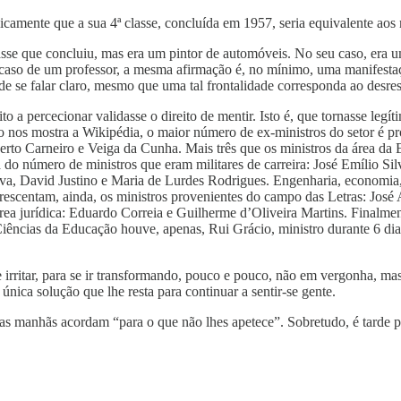
camente que a sua 4ª classe, concluída em 1957, seria equivalente aos
lasse que concluiu, mas era um pintor de automóveis. No seu caso, era 
 caso de um professor, a mesma afirmação é, no mínimo, uma manifestaç
e se falar claro, mesmo que uma tal frontalidade corresponda ao desres
 a percecionar validasse o direito de mentir. Isto é, que tornasse legí
 nos mostra a Wikipédia, o maior número de ex-ministros do setor é pr
erto Carneiro e Veiga da Cunha. Mais três que os ministros da área da
 do número de ministros que eram militares de carreira: José Emílio 
a, David Justino e Maria de Lurdes Rodrigues. Engenharia, economia, f
crescentam, ainda, os ministros provenientes do campo das Letras: José
rea jurídica: Eduardo Correia e Guilherme d’Oliveira Martins. Finalm
ências da Educação houve, apenas, Rui Grácio, ministro durante 6 dia
rritar, para se ir transformando, pouco e pouco, não em vergonha, ma
única solução que lhe resta para continuar a sentir-se gente.
s as manhãs acordam “para o que não lhes apetece”. Sobretudo, é tarde