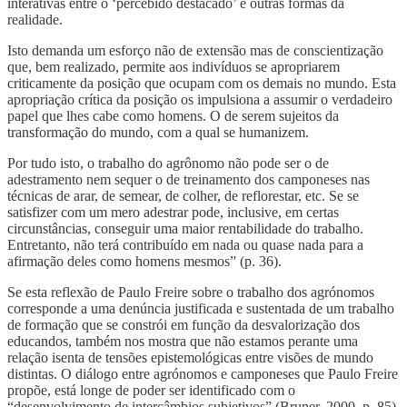
interativas entre o ‘percebido destacado’ e outras formas da
realidade.
Isto demanda um esforço não de extensão mas de conscientização
que, bem realizado, permite aos indivíduos se apropriarem
criticamente da posição que ocupam com os demais no mundo. Esta
apropriação crítica da posição os impulsiona a assumir o verdadeiro
papel que lhes cabe como homens. O de serem sujeitos da
transformação do mundo, com a qual se humanizem.
Por tudo isto, o trabalho do agrônomo não pode ser o de
adestramento nem sequer o de treinamento dos camponeses nas
técnicas de arar, de semear, de colher, de reflorestar, etc. Se se
satisfizer com um mero adestrar pode, inclusive, em certas
circunstâncias, conseguir uma maior rentabilidade do trabalho.
Entretanto, não terá contribuído em nada ou quase nada para a
afirmação deles como homens mesmos” (p. 36).
Se esta reflexão de Paulo Freire sobre o trabalho dos agrónomos
corresponde a uma denúncia justificada e sustentada de um trabalho
de formação que se constrói em função da desvalorização dos
educandos, também nos mostra que não estamos perante uma
relação isenta de tensões epistemológicas entre visões de mundo
distintas. O diálogo entre agrónomos e camponeses que Paulo Freire
propõe, está longe de poder ser identificado com o
“desenvolvimento de intercâmbios subjetivos” (Bruner, 2000, p. 85),