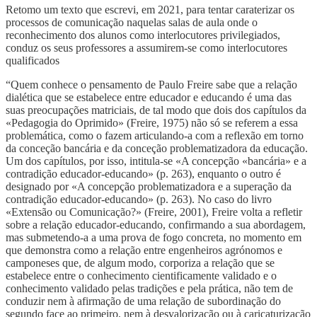
Retomo um texto que escrevi, em 2021, para tentar caraterizar os
processos de comunicação naquelas salas de aula onde o
reconhecimento dos alunos como interlocutores privilegiados,
conduz os seus professores a assumirem-se como interlocutores
qualificados
“Quem conhece o pensamento de Paulo Freire sabe que a relação
dialética que se estabelece entre educador e educando é uma das
suas preocupações matriciais, de tal modo que dois dos capítulos da
«Pedagogia do Oprimido» (Freire, 1975) não só se referem a essa
problemática, como o fazem articulando-a com a reflexão em torno
da conceção bancária e da conceção problematizadora da educação.
Um dos capítulos, por isso, intitula-se «A concepção «bancária» e a
contradição educador-educando» (p. 263), enquanto o outro é
designado por «A concepção problematizadora e a superação da
contradição educador-educando» (p. 263). No caso do livro
«Extensão ou Comunicação?» (Freire, 2001), Freire volta a refletir
sobre a relação educador-educando, confirmando a sua abordagem,
mas submetendo-a a uma prova de fogo concreta, no momento em
que demonstra como a relação entre engenheiros agrónomos e
camponeses que, de algum modo, corporiza a relação que se
estabelece entre o conhecimento cientificamente validado e o
conhecimento validado pelas tradições e pela prática, não tem de
conduzir nem à afirmação de uma relação de subordinação do
segundo face ao primeiro, nem à desvalorização ou à caricaturização