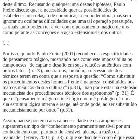
deste último. Recusando qualquer uma destas hipóteses, Paulo
Freire discute quer a necessidade quer as possibilidades de
estabelecer uma relação de comunicação empoderadora, mas sem
ignorar ou ocultar as dificuldades que uma tal operação pressupõe,
as quais tanto podem ter a ver com o pensamento mágico de uns
como perante as conceções e a ação extensionista dos outros.
(...)
Por isso, quando Paulo Freire (2001) reconhece as especificidades
do pensamento mágico, mostrando-nos como este impossibilita os
camponeses “de captar o desafio em suas relações autênticas com
outros fatos” (p. 29), mostra-nos, também, a necessidade dos
técnicos terem em conta que a resposta à questão: “Como substituir
os procedimentos destes homens frente à natureza, constituídos nos
marcos mágicos da sua cultura?” (p.31), “não pode estar na extensão
mecanicista dos procedimentos técnicos dos agrônomos” (p. 31). É
que o “pensamento mágico não é ilógico nem é pré-lógico. Tem a
sua estrutura lógica interna e reage, até onde pode, ao ser substituído
mecanicistamente por outro” (p.31).
Assim, não se põe em causa a necessidade de os camponeses
superarem um tipo de “conhecimento puramente sensível por um
conhecimento que, partindo do sensível, alcança a razão da
realidade” (Freire, 2001, p. 33), o que se discute é como é que essa