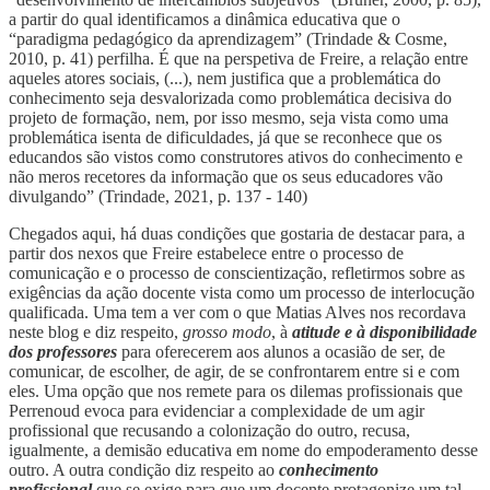
a partir do qual identificamos a dinâmica educativa que o
“paradigma pedagógico da aprendizagem” (Trindade & Cosme,
2010, p. 41) perfilha. É que na perspetiva de Freire, a relação entre
aqueles atores sociais, (...), nem justifica que a problemática do
conhecimento seja desvalorizada como problemática decisiva do
projeto de formação, nem, por isso mesmo, seja vista como uma
problemática isenta de dificuldades, já que se reconhece que os
educandos são vistos como construtores ativos do conhecimento e
não meros recetores da informação que os seus educadores vão
divulgando” (Trindade, 2021, p. 137 - 140)
Chegados aqui, há duas condições que gostaria de destacar para, a
partir dos nexos que Freire estabelece entre o processo de
comunicação e o processo de conscientização, refletirmos sobre as
exigências da ação docente vista como um processo de interlocução
qualificada. Uma tem a ver com o que Matias Alves nos recordava
neste blog e diz respeito,
grosso modo
, à
atitude e à disponibilidade
dos professores
para oferecerem aos alunos a ocasião de ser, de
comunicar, de escolher, de agir, de se confrontarem entre si e com
eles. Uma opção que nos remete para os dilemas profissionais que
Perrenoud evoca para evidenciar a complexidade de um agir
profissional que recusando a colonização do outro, recusa,
igualmente, a demisão educativa em nome do empoderamento desse
outro. A outra condição diz respeito ao
conhecimento
profissional
que se exige para que um docente protagonize um tal