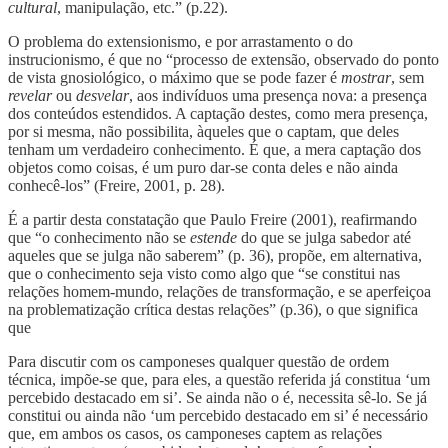
cultural
, manipulação, etc.” (p.22).
O problema do extensionismo, e por arrastamento o do
instrucionismo, é que no “processo de extensão, observado do ponto
de vista gnosiológico, o máximo que se pode fazer é
mostrar
, sem
revelar
ou
desvelar
, aos indivíduos uma presença nova: a presença
dos conteúdos estendidos. A captação destes, como mera presença,
por si mesma, não possibilita, àqueles que o captam, que deles
tenham um verdadeiro conhecimento. É que, a mera captação dos
objetos como coisas, é um puro dar-se conta deles e não ainda
conhecê-los” (Freire, 2001, p. 28).
É a partir desta constatação que Paulo Freire (2001), reafirmando
que “o conhecimento não se
estende
do que se julga sabedor até
aqueles que se julga não saberem” (p. 36), propõe, em alternativa,
que o conhecimento seja visto como algo que “se constitui nas
relações homem-mundo, relações de transformação, e se aperfeiçoa
na problematização crítica destas relações” (p.36), o que significa
que
Para discutir com os camponeses qualquer questão de ordem
técnica, impõe-se que, para eles, a questão referida já constitua ‘um
percebido destacado em si’. Se ainda não o é, necessita sê-lo. Se já
constitui ou ainda não ‘um percebido destacado em si’ é necessário
que, em ambos os casos, os camponeses captem as relações