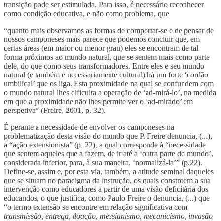
transição pode ser estimulada. Para isso, é necessário reconhecer
como condição educativa, e não como problema, que
“quanto mais observamos as formas de comportar-se e de pensar de
nossos camponeses mais parece que podemos concluir que, em
certas áreas (em maior ou menor grau) eles se encontram de tal
forma próximos ao mundo natural, que se sentem mais como parte
dele, do que como seus transformadores. Entre eles e seu mundo
natural (e também e necessariamente cultural) há um forte ‘cordão
umbilical’ que os liga. Esta proximidade na qual se confundem com
o mundo natural lhes dificulta a operação de ‘ad-mirá-lo’, na medida
em que a proximidade não lhes permite ver o ‘ad-mirado’ em
perspetiva” (Freire, 2001, p. 32).
É perante a necessidade de envolver os camponeses na
problematização desta visão do mundo que P. Freire denuncia, (...),
a “ação extensionista” (p. 22), a qual corresponde à “necessidade
que sentem aqueles que a fazem, de ir até a ‘outra parte do mundo’,
considerada inferior, para, à sua maneira, ‘normalizá-la’” (p.22).
Define-se, assim e, por esta via, também, a atitude seminal daqueles
que se situam no paradigma da instrução, os quais constroem a sua
intervenção como educadores a partir de uma visão deficitária dos
educandos, o que justifica, como Paulo Freire o denuncia, (...) que
“o termo extensão se encontre em relação significativa com
transmissão, entrega, doação, messianismo, mecanicismo, invasão