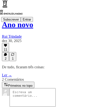
Subscrever
Entrar
Ano novo
Rui Trindade
dez 30, 2025
11
2
1
De tudo, ficaram três coisas:
Ler →
2 Comentários
Primeiros no topo