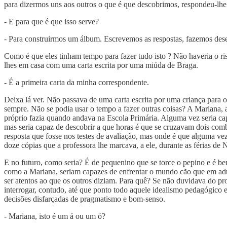
para dizermos uns aos outros o que é que descobrimos, respondeu-lhe 
- E para que é que isso serve?
- Para construirmos um álbum. Escrevemos as respostas, fazemos dese
Como é que eles tinham tempo para fazer tudo isto ? Não haveria o ris
lhes em сasa com uma carta escrita por uma miúda de Braga.
- É a primeira carta da minha correspondente.
Deixa lá ver. Não passava de uma carta escrita por uma criança para
sempre. Não se podia usar o tempo a fazer outras coisas? A Mаriana, 
próprio fazia quando andava na Escola Primária. Alguma vez seria cap
mas seria capaz de descobrir a que horas é que se cruzavam dois com
resposta que fosse nos testes de avaliação, mas onde é que alguma vez 
doze cópias que a professora lhe marcava, a ele, durante as férias de 
E no futuro, como seria? É de pequenino que se torce o pepino e é bem 
como a Mariana, seriam capazes de enfrentar o mundo cão que em adult
ser atentos ao que os outros diziam. Para quê? Se não duvidava do pro
interrogar, contudo, até que ponto todo aquele idealismo реdagógico 
decisões disfarçadas de pragmatismo e bom-senso.
- Mariana, isto é um á ou um ó?