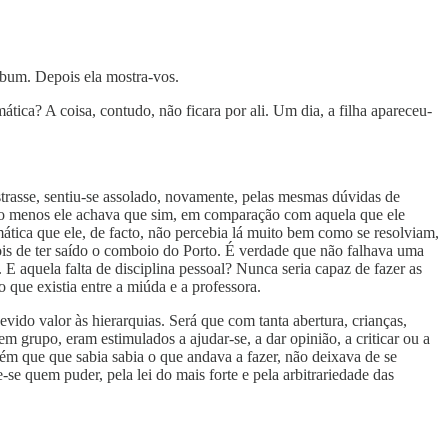
lbum. Depois ela mostra-vos.
tica? A coisa, contudo, não ficara por ali. Um dia, a filha apareceu-
trasse, sentiu-se assolado, novamente, pelas mesmas dúvidas de
 Pelo menos ele achava que sim, em comparação com aquela que ele
ática que ele, de facto, não percebia lá muito bem como se resolviam,
ois de ter saído о comboio do Porto. É verdade que não falhava uma
 E aquela falta de disciplina pessoal? Nunca seria capaz de fazer as
o que existia entre a miúda e a professora.
evido valor às hierarquias. Será que com tanta abertura, crianças,
 grupo, eram estimulados a ajudar-se, a dar opinião, a criticar ou a
guém que que sabia sabia o que andava a fazer, não deixava de se
e quem puder, pela lei do mais forte e pela arbitrariedade das