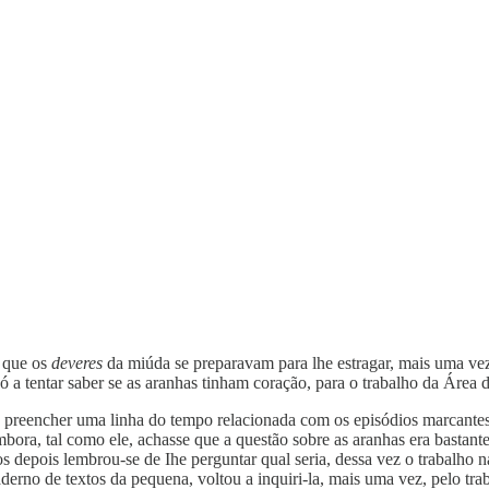
u que os
deveres
da miúda se preparavam para lhe estragar, mais uma vez,
 a tentar saber se as aranhas tinham coração, para o trabalho da Área d
a a preencher uma linha do tempo relacionada com os episódios marcantes
bora, tal como ele, achasse que a questão sobre as aranhas era bastante
depois lembrou-se de Ihe perguntar qual seria, dessa vez o trabalho n
derno de textos da pequena, voltou a inquiri-la, mais uma vez, pelo t