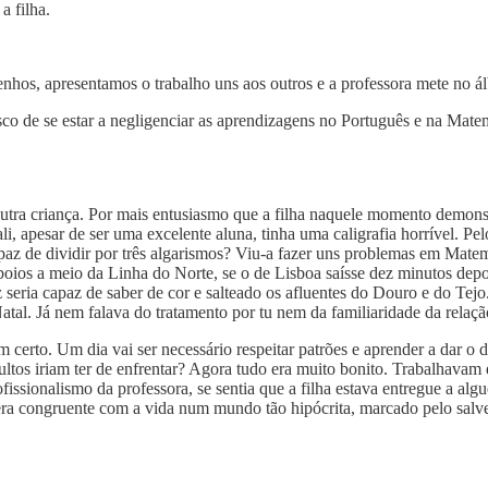
a filha.
nhos, apresentamos o trabalho uns aos outros e a professora mete no á
co de se estar a negligenciar as aprendizagens no Português e na Matemá
 outra criança. Por mais entusiasmo que a filha naquele momento demons
ali, apesar de ser uma excelente aluna, tinha uma caligrafia horrível.
az de dividir por três algarismos? Viu-a fazer uns problemas em Matem
boios a meio da Linha do Norte, se o de Lisboa saísse dez minutos dep
seria capaz de saber de cor e salteado os afluentes do Douro e do Tejo.
Natal. Já nem falava do tratamento por tu nem da familiaridade da relaçã
certo. Um dia vai ser necessário respeitar patrões e aprender a dar o d
os iriam ter de enfrentar? Agora tudo era muito bonito. Trabalhavam em
fissionalismo da professora, se sentia que a filha estava entregue a al
era congruente com a vida num mundo tão hipócrita, marcado pelo salve-s