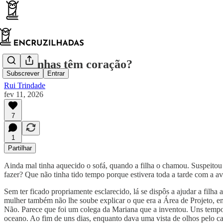
As aranhas têm coração?
Subscrever
Entrar
Rui Trindade
fev 11, 2026
7
1
Partilhar
Ainda mal tinha aquecido o sofá, quando a filha o chamou. Suspeito
fazer? Que não tinha tido tempo porque estivera toda a tarde com a avó
Sem ter ficado propriamente esclarecido, lá se dispôs a ajudar a filh
mulher também não lhe soube explicar o que era a Área de Projeto, em
Não. Parece que foi um colega da Mariana que a inventou. Uns tempos 
oceano. Ao fim de uns dias, enquanto dava uma vista de olhos pelo ca