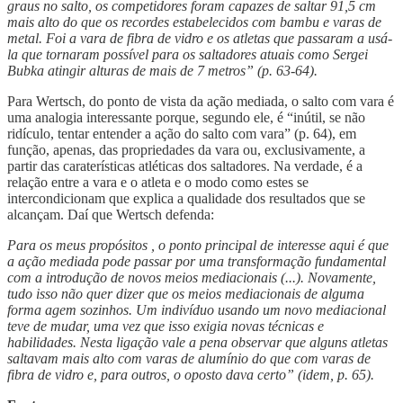
graus no salto, os competidores foram capazes de saltar 91,5 cm
mais alto do que os recordes estabelecidos com bambu e varas de
metal. Foi a vara de fibra de vidro e os atletas que passaram a usá-
la que tornaram possível para os saltadores atuais como Sergei
Bubka atingir alturas de mais de 7 metros” (p. 63-64).
Para Wertsch, do ponto de vista da ação mediada, o salto com vara é
uma analogia interessante porque, segundo ele, é “inútil, se não
ridículo, tentar entender a ação do salto com vara” (p. 64), em
função, apenas, das propriedades da vara ou, exclusivamente, a
partir das caraterísticas atléticas dos saltadores. Na verdade, é a
relação entre a vara e o atleta e o modo como estes se
intercondicionam que explica a qualidade dos resultados que se
alcançam. Daí que Wertsch defenda:
Para os meus propósitos , o ponto principal de interesse aqui é que
a ação mediada pode passar por uma transformação fundamental
com a introdução de novos meios mediacionais (...). Novamente,
tudo isso não quer dizer que os meios mediacionais de alguma
forma agem sozinhos. Um indivíduo usando um novo mediacional
teve de mudar, uma vez que isso exigia novas técnicas e
habilidades. Nesta ligação vale a pena observar que alguns atletas
saltavam mais alto com varas de alumínio do que com varas de
fibra de vidro e, para outros, o oposto dava certo” (idem, p. 65).