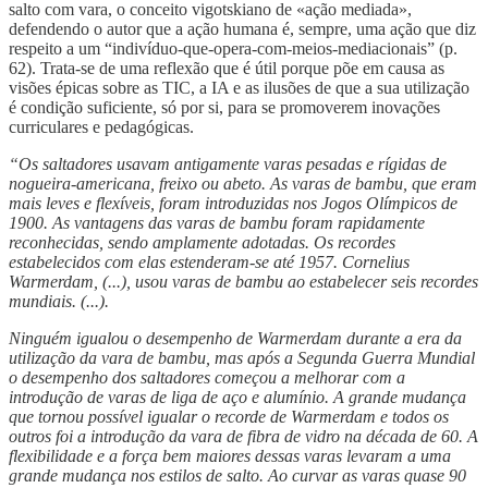
salto com vara, o conceito vigotskiano de «ação mediada»,
defendendo o autor que a ação humana é, sempre, uma ação que diz
respeito a um “indivíduo-que-opera-com-meios-mediacionais” (p.
62). Trata-se de uma reflexão que é útil porque põe em causa as
visões épicas sobre as TIC, a IA e as ilusões de que a sua utilização
é condição suficiente, só por si, para se promoverem inovações
curriculares e pedagógicas.
“Os saltadores usavam antigamente varas pesadas e rígidas de
nogueira-americana, freixo ou abeto. As varas de bambu, que eram
mais leves e flexíveis, foram introduzidas nos Jogos Olímpicos de
1900. As vantagens das varas de bambu foram rapidamente
reconhecidas, sendo amplamente adotadas. Os recordes
estabelecidos com elas estenderam-se até 1957. Cornelius
Warmerdam, (...), usou varas de bambu ao estabelecer seis recordes
mundiais. (...).
Ninguém igualou o desempenho de Warmerdam durante a era da
utilização da vara de bambu, mas após a Segunda Guerra Mundial
o desempenho dos saltadores começou a melhorar com a
introdução de varas de liga de aço e alumínio. A grande mudança
que tornou possível igualar o recorde de Warmerdam e todos os
outros foi a introdução da vara de fibra de vidro na década de 60. A
flexibilidade e a força bem maiores dessas varas levaram a uma
grande mudança nos estilos de salto. Ao curvar as varas quase 90