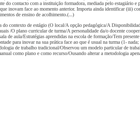
e do contacto com a instituição formadora, mediada pelo estagiário e p
que inovam face ao momento anterior. Importa ainda identificar (iii) 
cimentos de ensino de acolhimento.(...)
lha do contexto de estágio (O local/A opção pedagógica/A Disponibilidad
uais /O plano curricular de turma/A personalidade da/o docente coopera
ala de aula/Estratégias aprendidas na escola de formação/Tem presente 
tade para inovar na sua prática face ao que é usual na turma (1- nada; 
dologia de trabalho tradicional/Observou um modelo particular de tr
o manual como plano e como recurso/Ousando alterar a metodologia ape