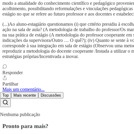
modo a atualidade do conhecimento científico e pedagógico provenient
acolhimento, possibilitando reformulações e vinculações pedagógicas 
estágio no que se refere ao futuro professor e aos docentes e estabele
(...)Ao aluno-estagiário questionamos (i) que critério presidiu à esco
ação na sala de aula? (A metodologia de trabalho do professor/Os man
na sua prática de estágio (A metodologia do professor cooperante em s
indicações da supervisora/Outro … O quê?); (iv) Quanto se sente à von
corresponde à sua integração em sala de estágio (Observou uma meto
reproduzir a metodologia do docente cooperante /Instada a utilizar 
estratégias próprias/Incentivada a inovar.
Responder
Partilhar
Mais um comentário...
Top
Mais recente
Discussões
Nenhuma publicação
Pronto para mais?