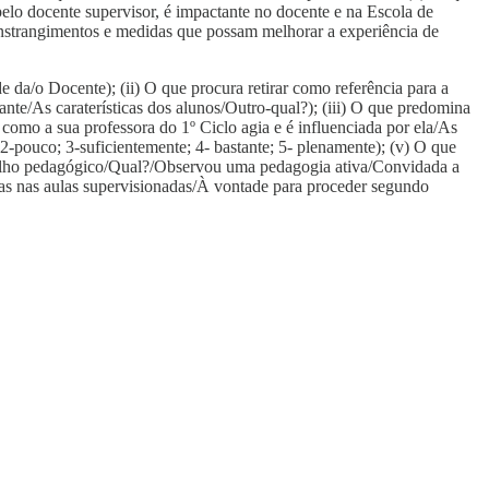
elo docente supervisor, é impactante no docente e na Escola de
constrangimentos e medidas que possam melhorar a experiência de
e da/o Docente); (ii) O que procura retirar como referência para a
nte/As caraterísticas dos alunos/Outro-qual?); (iii) O que predomina
como a sua professora do 1º Ciclo agia e é influenciada por ela/As
2-pouco; 3-suficientemente; 4- bastante; 5- plenamente); (v) O que
abalho pedagógico/Qual?/Observou uma pedagogia ativa/Convidada a
nas nas aulas supervisionadas/À vontade para proceder segundo