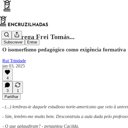
Bem prega Frei Tomás...
Subscrever
Entrar
O isomorfismo pedagógico como exigência formativa
Rui Trindade
jan 03, 2025
4
3
1
Partilhar
- (...) lembras-te daquele estudioso norte-americano que veio à un
- Sim, lembro-me muito bem. Desconstruiu a aula dada pelo professor,
- O que aplaudiram? - perguntou Cacilda.