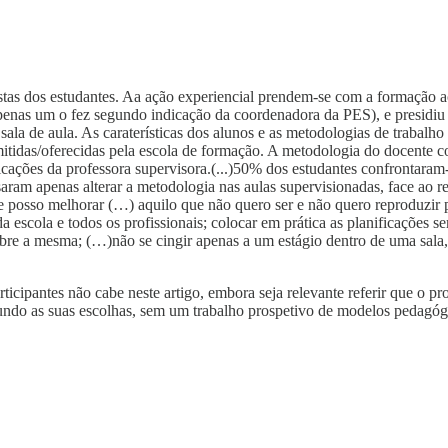
postas dos estudantes. Aa ação experiencial prendem-se com a formaçã
(apenas um o fez segundo indicação da coordenadora da PES), e presidiu 
 sala de aula. As caraterísticas dos alunos e as metodologias de trabal
mitidas/oferecidas pela escola de formação. A metodologia do docente 
cações da professora supervisora.(...)50% dos estudantes confrontaram
ram apenas alterar a metodologia nas aulas supervisionadas, face ao re
e posso melhorar (…) aquilo que não quero ser e não quero reproduzir
 escola e todos os profissionais; colocar em prática as planificações s
sobre a mesma; (…)não se cingir apenas a um estágio dentro de uma sal
ticipantes não cabe neste artigo, embora seja relevante referir que o p
egundo as suas escolhas, sem um trabalho prospetivo de modelos pedagó