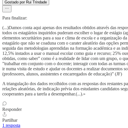
Gostado por Rui Trindade
Para finalizar:
(...)Damos conta aqui apenas dos resultados obtidos através das res
todos os estagiários inquiridos puderam escolher o lugar de estágio 
elementos securitários para a sua e clima de escola e a organização da
estagiário que não se coaduna com o carater aleatório das opções per
seguida das metodologias aprendidas na formação académica e as indi
12,5% instados a usar o manual escolar como guia e recurso; 25% ousa
obtidas, como saber” como é a realidade de lidar com um grupo, o qu
”trabalhar em conjunto com o docente; interagir com todas as turmas da
ir numa visita de estudo e ajudar os docentes a realizar documentos 
(professores, alunos, assistentes e encarregados de educação)” (JF)
A triangulação dos dados recolhidos com as respostas dos restantes par
relações aleatórias, de indicação prévia dos estudantes candidatos s
cooperantes para a tarefa a desempenhar.(...).»
Responder
Partilhar
1 resposta