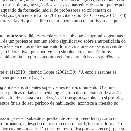
a forma de organização dos seus sistemas educativos no que respeita
 aquando da formação inicial de professores ao colocarem os
 estágio. (Almeida e Lopo (2015), citadas por Sá-Chaves, 2015: 143).
oduz variáveis que as diferenciam, bem como os profissionais que
re professores, líderes escolares e o ambiente de aprendizagem nas
 de um professor tem um efeito significativo sobre a autoeficácia do
es três elementos no treinamento formal, maiores são seus níveis de
ação interactiva, que envolve, em simultâneo, alunos (futuros
 sentido muito amplo, como um vaivém entre ideias e experiências,
te et al (2013), citando Lopes (2002:130), “A escola assume-se,
hierarquicamente (…) “.
agiários e aos docentes supervisores e de acolhimento. O aluno
 de práticas didáticas e pedagógicas fora do contexto onde a ação
e o início da sua escolarização. E transporta-se ainda a si próprio,
tos finais do seu período de habilitação, acontece a imersão no
possam parecer, subsiste a questão de se compreender (i) como o
a do formando, a despeito ou mesmo em contradição com a formação
da turma que o recebe. Do mesmo modo, fica por esclarecer (ii) de que