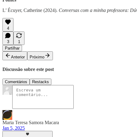
L’ Écuyer, Catherine (2024).
Conversas com a minha professora: Dúv
4
3
1
Partilhar
Anterior
Próximo
Discussão sobre este post
Comentários
Restacks
Maria Teresa Samora Macara
Jan 5, 2025