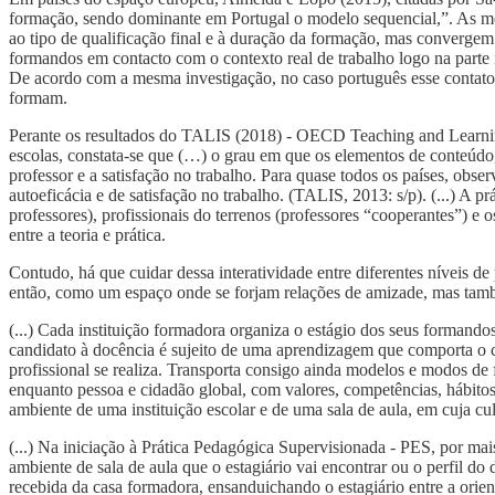
formação, sendo dominante em Portugal o modelo sequencial,”. As me
ao tipo de qualificação final e à duração da formação, mas convergem
formandos em contacto com o contexto real de trabalho logo na parte 
De acordo com a mesma investigação, no caso português esse contato é
formam.
Perante os resultados do TALIS (2018) - OECD Teaching and Learning I
escolas, constata-se que (…) o grau em que os elementos de conteúdo, 
professor e a satisfação no trabalho. Para quase todos os países, obs
autoeficácia e de satisfação no trabalho. (TALIS, 2013: s/p). (...) A 
professores), profissionais do terrenos (professores “cooperantes”) e
entre a teoria e prática.
Contudo, há que cuidar dessa interatividade entre diferentes níveis 
então, como um espaço onde se forjam relações de amizade, mas tam
(...) Cada instituição formadora organiza o estágio dos seus formand
candidato à docência é sujeito de uma aprendizagem que comporta o co
profissional se realiza. Transporta consigo ainda modelos e modos de f
enquanto pessoa e cidadão global, com valores, competências, hábitos
ambiente de uma instituição escolar e de uma sala de aula, em cuja cu
(...) Na iniciação à Prática Pedagógica Supervisionada - PES, por mai
ambiente de sala de aula que o estagiário vai encontrar ou o perfil
recebida da casa formadora, ensanduichando o estagiário entre a orien