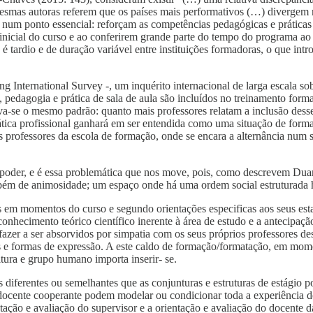
smas autoras referem que os países mais performativos (…) divergem n
 num ponto essencial: reforçam as competências pedagógicas e práticas
inicial do curso e ao conferirem grande parte do tempo do programa ao
 tardio e de duração variável entre instituições formadoras, o que intr
nternational Survey -, um inquérito internacional de larga escala sob
pedagogia e prática de sala de aula são incluídos no treinamento formal
erva-se o mesmo padrão: quanto mais professores relatam a inclusão dess
prática profissional ganhará em ser entendida como uma situação de form
 os professores da escola de formação, onde se encara a alternância num
de poder, e é essa problemática que nos move, pois, como descrevem Duar
bém de animosidade; um espaço onde há uma ordem social estruturada 
os em momentos do curso e segundo orientações especificas aos seus est
nhecimento teórico científico inerente à área de estudo e a antecipação
azer a ser absorvidos por simpatia com os seus próprios professores desd
 e formas de expressão. A este caldo de formação/formatação, em momen
ltura e grupo humano importa inserir- se.
s diferentes ou semelhantes que as conjunturas e estruturas de estágio 
 do docente cooperante podem modelar ou condicionar toda a experiênci
tação e avaliação do supervisor e a orientação e avaliação do docente 