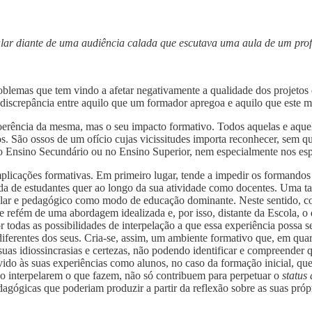
alar diante de uma audiência calada que escutava uma aula de um pro
blemas que tem vindo a afetar negativamente a qualidade dos projetos d
discrepância entre aquilo que um formador apregoa e aquilo que este 
coerência da mesma, mas o seu impacto formativo. Todos aquelas e aque
. São ossos de um ofício cujas vicissitudes importa reconhecer, sem que
no Ensino Secundário ou no Ensino Superior, nem especialmente nos esp
plicações formativas. Em primeiro lugar, tende a impedir os formandos d
a de estudantes quer ao longo da sua atividade como docentes. Uma tal 
cular e pedagógico como modo de educação dominante. Neste sentido, contr
e refém de uma abordagem idealizada e, por isso, distante da Escola, o
todas as possibilidades de interpelação a que essa experiência possa ser
 diferentes dos seus. Cria-se, assim, um ambiente formativo que, em quar
as idiossincrasias e certezas, não podendo identificar e compreender q
vido às suas experiências como alunos, no caso da formação inicial, q
ão interpelarem o que fazem, não só contribuem para perpetuar o
status
agógicas que poderiam produzir a partir da reflexão sobre as suas própr