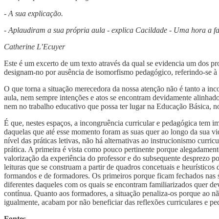
- A sua explicação.
- Aplaudiram a sua própria aula - explica Cacildade - Uma hora a f
Catherine L’Ecuyer
Este é um excerto de um texto através da qual se evidencia um dos pro
designam-no por ausência de isomorfismo pedagógico, referindo-se à 
O que torna a situação merecedora da nossa atenção não é tanto a in
aula, nem sempre intenções e atos se encontram devidamente alinhados
nem no trabalho educativo que possa ter lugar na Educação Básica, 
É que, nestes espaços, a incongruência curricular e pedagógica tem im
daquelas que até esse momento foram as suas quer ao longo da sua vid
nível das práticas letivas, não há alternativas ao instrucionismo curri
prática. A primeira é vista como pouco pertinente porque alegadament
valorização da experiência do professor e do subsequente desprezo por 
leituras que se construam a partir de quadros concetuais e heurísticos
formandos e de formadores. Os primeiros porque ficam fechados nas su
diferentes daqueles com os quais se encontram familiarizados quer de
contínua. Quanto aos formadores, a situação penaliza-os porque ao n
igualmente, acabam por não beneficiar das reflexões curriculares e ped
Fontes