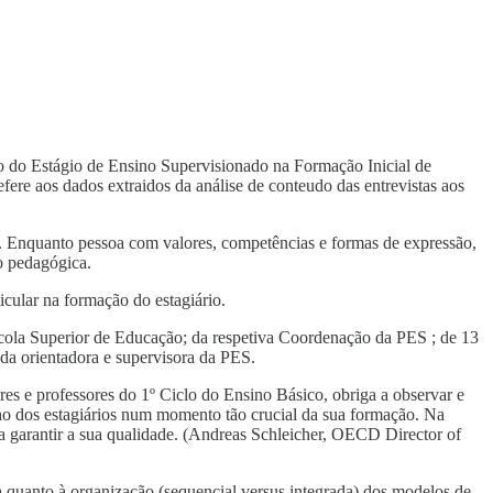
io do Estágio de Ensino Supervisionado na Formação Inicial de
efere aos dados extraidos da análise de conteudo das entrevistas aos
iza. Enquanto pessoa com valores, competências e formas de expressão,
ão pedagógica.
cular na formação do estagiário.
cola Superior de Educação; da respetiva Coordenação da PES ; de 13
da orientadora e supervisora da PES.
res e professores do 1º Ciclo do Ensino Básico, obriga a observar e
enho dos estagiários num momento tão crucial da sua formação. Na
ara garantir a sua qualidade. (Andreas Schleicher, OECD Director of
 quanto à organização (sequencial versus integrada) dos modelos de