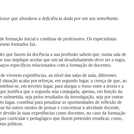
fessor que abordava a deficiência dada por um seu semelhante.
e formação inicial e contínua de professores. Os especialistas
mesmo formador faz.
les que fazem da docência a sua profissão sabem que, numa sala de
 isso implique aceitar que um tal desalinhamento deve ser a regra,
aços específicos relacionados com a formação de docentes.
e viverem experiências, ao nível das salas de aula, diferentes
situação acaba por reforçar, em segundo lugar, a crença de que, ao
ibui-se, em terceiro lugar, para alargar o fosso entre a teoria e a
 que justifica que a segunda seja conjugada, apenas, em função da
 submetida, seja pelos resultados da investigação, seja por outras
to lugar, contribui para penalizar as oportunidades de reflexão de
ue há outros modos de pensar e concretizar a atividade docente,
uer devido às suas experiências como docentes, no caso da formação
 quo
curricular e pedagógico que dizem pretender erradicar, como,
ias práticas.