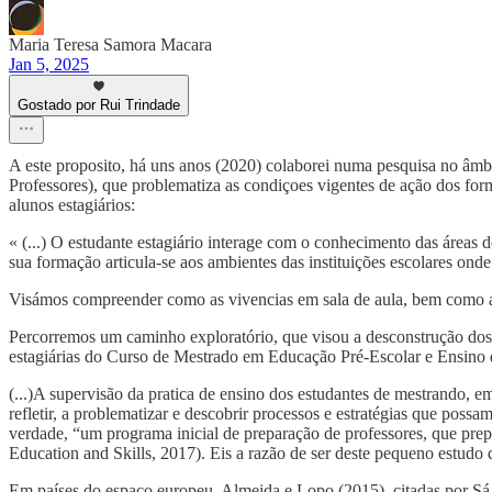
Maria Teresa Samora Macara
Jan 5, 2025
Gostado por Rui Trindade
A este proposito, há uns anos (2020) colaborei numa pesquisa no âmbi
Professores), que problematiza as condiçoes vigentes de ação dos form
alunos estagiários:
« (...) O estudante estagiário interage com o conhecimento das áreas 
sua formação articula-se aos ambientes das instituições escolares onde
Visámos compreender como as vivencias em sala de aula, bem como as i
Percorremos um caminho exploratório, que visou a desconstrução dos
estagiárias do Curso de Mestrado em Educação Pré-Escolar e Ensino d
(...)A supervisão da pratica de ensino dos estudantes de mestrando, e
refletir, a problematizar e descobrir processos e estratégias que po
verdade, “um programa inicial de preparação de professores, que prepa
Education and Skills, 2017). Eis a razão de ser deste pequeno estudo 
Em países do espaço europeu, Almeida e Lopo (2015), citadas por Sá-