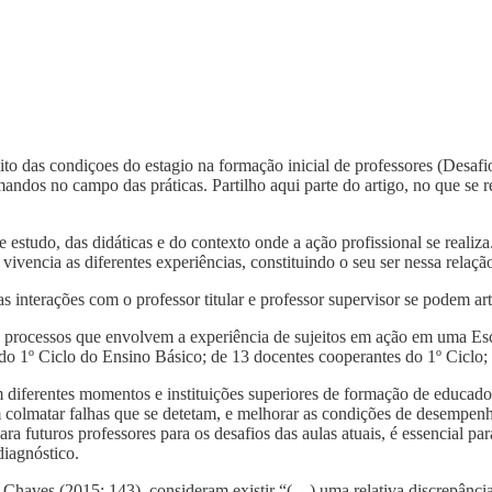
to das condiçoes do estagio na formação inicial de professores (Desaf
andos no campo das práticas. Partilho aqui parte do artigo, no que se r
de estudo, das didáticas e do contexto onde a ação profissional se real
 vivencia as diferentes experiências, constituindo o seu ser nessa relaç
nterações com o professor titular e professor supervisor se podem arti
 processos que envolvem a experiência de sujeitos em ação em uma Es
o 1º Ciclo do Ensino Básico; de 13 docentes cooperantes do 1º Ciclo; 
m diferentes momentos e instituições superiores de formação de educado
ssam colmatar falhas que se detetam, e melhorar as condições de desemp
ra futuros professores para os desafios das aulas atuais, é essencial p
diagnóstico.
Chaves (2015: 143), consideram existir “(…) uma relativa discrepância