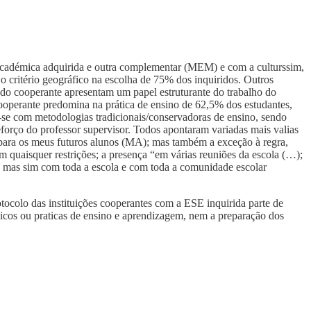
o académica adquirida e outra complementar (MEM) e com a culturssim,
o critério geográfico na escolha de 75% dos inquiridos. Outros
ho do cooperante apresentam um papel estruturante do trabalho do
cooperante predomina na prática de ensino de 62,5% dos estudantes,
-se com metodologias tradicionais/conservadoras de ensino, sendo
forço do professor supervisor. Todos apontaram variadas mais valias
 para os meus futuros alunos (MA); mas também a exceção à regra,
em quaisquer restrições; a presença “em várias reuniões da escola (…);
a, mas sim com toda a escola e com toda a comunidade escolar
rotocolo das instituições cooperantes com a ESE inquirida parte de
gicos ou praticas de ensino e aprendizagem, nem a preparação dos