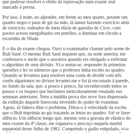
que pudesse resolver o efeito da reprovação num exame oral
marcado à pressa.
Por isso, à noite, no alpendre, em frente ao meu quarto, perante um
quadro negro e paus de giz na mão, lá íamos fazendo exercício atrás
de exercício, rodeados de meia dúzia de garrafas de
Cicer
, com
pavios acesos mergulhados em petróleo, a iluminar em círculo a
escuridão de Nhala
E o dia do exame chegou. Ouvi o examinador chamar pelo nome de
Buli Sané. O mesmo Buli Sané inquieto que, na noite anterior, me
confessava o medo que o assolava quando era obrigado a enfrentar
o algoritmo de uma divisão. Vi-o sentar-se, responder às primeiras
questões e ler os números que o professor tinha escrito no quadro.
Quando se levantou para resolver uma conta de dividir com três
cruéis algarismos no divisor levantei-me e foi já encostado à parede,
no fundo da sala, que, a pouco e pouco, fui reconhecendo todos os
passos e os truques que havíamos meticulosamente ensaiado nas
semanas anteriores. Nem a maldita prova dos nove fora dispensada
da exibição daquele burocrata investido do poder de examinar.
Agora, só faltava ditar o problema. Ditou-o à velocidade da escrita
que o Buli imprimia ao giz traçando as letras no quadro. Até se fazer
silêncio. Um silêncio longo que, mesmo sem a gravata de elástico do
meu exame da 4ª classe, me esganava o pescoço naquela manhã
equatorial desse Julho de 1982. Cumprindo o guião estipulado, vi-o