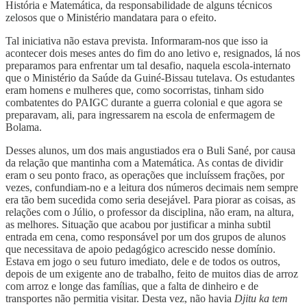
História e Matemática, da responsabilidade de alguns técnicos
zelosos que o Ministério mandatara para o efeito.
Tal iniciativa não estava prevista. Informaram-nos que isso ia
acontecer dois meses antes do fim do ano letivo e, resignados, lá nos
preparamos para enfrentar um tal desafio, naquela escola-internato
que o Ministério da Saúde da Guiné-Bissau tutelava. Os estudantes
eram homens e mulheres que, como socorristas, tinham sido
combatentes do PAIGC durante a guerra colonial e que agora se
preparavam, ali, para ingressarem na escola de enfermagem de
Bolama.
Desses alunos, um dos mais angustiados era o Buli Sané, por causa
da relação que mantinha com a Matemática. As contas de dividir
eram o seu ponto fraco, as operações que incluíssem frações, por
vezes, confundiam-no e a leitura dos números decimais nem sempre
era tão bem sucedida como seria desejável. Para piorar as coisas, as
relações com o Júlio, o professor da disciplina, não eram, na altura,
as melhores. Situação que acabou por justificar a minha subtil
entrada em cena, como responsável por um dos grupos de alunos
que necessitava de apoio pedagógico acrescido nesse domínio.
Estava em jogo o seu futuro imediato, dele e de todos os outros,
depois de um exigente ano de trabalho, feito de muitos dias de arroz
com arroz e longe das famílias, que a falta de dinheiro e de
transportes não permitia visitar. Desta vez, não havia
Djitu ka tem