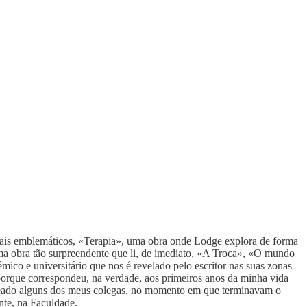
 mais emblemáticos, «Terapia», uma obra onde Lodge explora de forma
uma obra tão surpreendente que li, de imediato, «A Troca», «O mundo
co e universitário que nos é revelado pelo escritor nas suas zonas
 porque correspondeu, na verdade, aos primeiros anos da minha vida
nteado alguns dos meus colegas, no momento em que terminavam o
nte, na Faculdade.