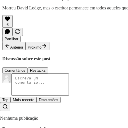
Morreu David Lodge, mas o escritor permanece em todos aqueles que o 
6
Partilhar
Anterior
Próximo
Discussão sobre este post
Comentários
Restacks
Top
Mais recente
Discussões
Nenhuma publicação