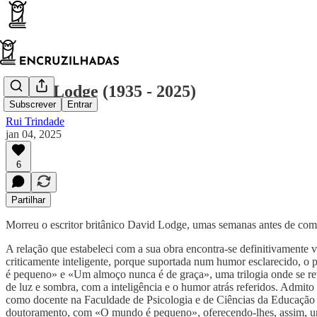
David Lodge (1935 - 2025)
Subscrever
Entrar
Rui Trindade
jan 04, 2025
6
Partilhar
Morreu o escritor britânico David Lodge, umas semanas antes de com
A relação que estabeleci com a sua obra encontra-se definitivamente
criticamente inteligente, porque suportada num humor esclarecido, o 
é pequeno» e «Um almoço nunca é de graça», uma trilogia onde se rev
de luz e sombra, com a inteligência e o humor atrás referidos. Admit
como docente na Faculdade de Psicologia e de Ciências da Educação 
doutoramento, com «O mundo é pequeno», oferecendo-lhes, assim, uma 