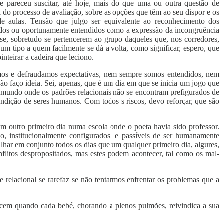
e pareceu suscitar, até hoje, mais do que uma ou outra questão de
a do processo de avaliação, sobre as opções que têm ao seu dispor e os
de aulas. Tensão que julgo ser equivalente ao reconhecimento dos
orados ou oportunamente entendidos como a expressão da incongruência
se, sobretudo se pertencerem ao grupo daqueles que, nos corredores,
 um tipo a quem facilmente se dá a volta, como significar, espero, que
nteirar a cadeira que leciono.
iamos e defraudamos expectativas, nem sempre somos entendidos, nem
o faço ideia. Sei, apenas, que é um dia em que se inicia um jogo que
mundo onde os padrões relacionais não se encontram prefigurados de
ondição de seres humanos. Com todos s riscos, devo reforçar, que são
m outro primeiro dia numa escola onde o poeta havia sido professor.
ão, institucionalmente configurados, e passíveis de ser humanamente
balhar em conjunto todos os dias que um qualquer primeiro dia, algures,
flitos despropositados, mas estes podem acontecer, tal como os mal-
e relacional se rarefaz se não tentarmos enfrentar os problemas que a
tecem quando cada bebé, chorando a plenos pulmões, reivindica a sua