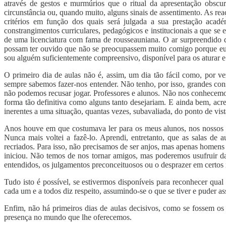
através de gestos e murmúrios que o ritual da apresentação obscu
circunstância ou, quando muito, alguns sinais de assentimento. As rea
critérios em função dos quais será julgada a sua prestação acad
constrangimentos curriculares, pedagógicos e institucionais a que s
de uma licenciatura com fama de rousseauniana. O ar surpreendido d
possam ter ouvido que não se preocupassem muito comigo porque e
sou alguém suficientemente compreensivo, disponível para os aturar e 
O primeiro dia de aulas não é, assim, um dia tão fácil como, por 
sempre sabemos fazer-nos entender. Não tenho, por isso, grandes con
não podemos recusar jogar. Professores e alunos. Não nos conhecem
forma tão definitiva como alguns tanto desejariam. E ainda bem, acr
inerentes a uma situação, quantas vezes, subavaliada, do ponto de vis
Anos houve em que costumava ler para os meus alunos, nos nossos pr
Nunca mais voltei a fazê-lo. Aprendi, entretanto, que as salas de 
recriados. Para isso, não precisamos de ser anjos, mas apenas homens e
iniciou. Não temos de nos tornar amigos, mas poderemos usufruir da
entendidos, os julgamentos preconceituosos ou o desprazer em cert
Tudo isto é possível, se estivermos disponíveis para reconhecer qual
cada um e a todos diz respeito, assumindo-se o que se tiver e puder as
Enfim, não há primeiros dias de aulas decisivos, como se fossem os
presença no mundo que lhe oferecemos.