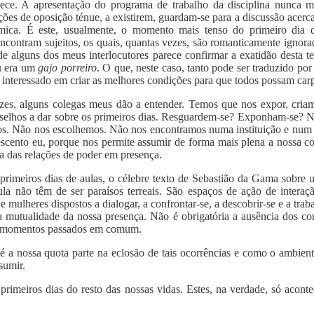
rece. A apresentação do programa de trabalho da disciplina nunca m
ções de oposição ténue, a existirem, guardam-se para a discussão acerc
émica. É este, usualmente, o momento mais tenso do primeiro dia 
e encontram sujeitos, os quais, quantas vezes, são romanticamente ign
e alguns dos meus interlocutores parece confirmar a exatidão desta te
u era um
gajo porreiro
. O que, neste caso, tanto pode ser traduzido por
interessado em criar as melhores condições para que todos possam carpi
vezes, alguns colegas meus dão a entender. Temos que nos expor, cr
selhos a dar sobre os primeiros dias. Resguardem-se? Exponham-se? Nã
os. Não nos escolhemos. Não nos encontramos numa instituição e num 
escento eu, porque nos permite assumir de forma mais plena a nossa c
ta das relações de poder em presença.
imeiros dias de aulas, o célebre texto de Sebastião da Gama sobre u
aula não têm de ser paraísos terreais. São espaços de ação de interaç
 mulheres dispostos a dialogar, a confrontar-se, a descobrir-se e a tra
 mutualidade da nossa presença. Não é obrigatória a ausência dos con
os momentos passados em comum.
 é a nossa quota parte na eclosão de tais ocorrências e como o ambient
sumir.
 primeiros dias do resto das nossas vidas. Estes, na verdade, só acon