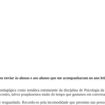
 vou enviar às alunas e aos alunos que me acompanharam no ano leti
 pedagógica como temática estruturante da disciplina de Psicologia d
encontro, talvez poupássemos muito do tempo que gastamos em conversas
gar resguardado. Recordo-os pela incomodidade que pressinto nas pess