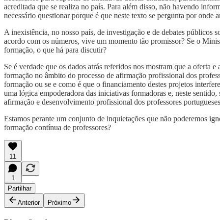
acreditada que se realiza no país. Para além disso, não havendo infor
necessário questionar porque é que neste texto se pergunta por onde 
A inexistência, no nosso país, de investigação e de debates públicos 
acordo com os números, vive um momento tão promissor? Se o Ministér
formação, o que há para discutir?
Se é verdade que os dados atrás referidos nos mostram que a oferta e 
formação no âmbito do processo de afirmação profissional dos profes
formação ou se e como é que o financiamento destes projetos interfe
uma lógica empoderadora das iniciativas formadoras e, neste sentido, s
afirmação e desenvolvimento profissional dos professores portugueses
Estamos perante um conjunto de inquietações que não poderemos ignor
formação contínua de professores?
11
1
Partilhar
Anterior
Próximo