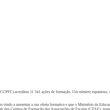
CCPFC) acreditou 11 541 ações de formação. Um número espantoso, se
êm vindo a aumentar a sua oferta formativa e que o Ministério da Educaç
armente dos Centros de Formação das Associações de Escolas (CFAE), re