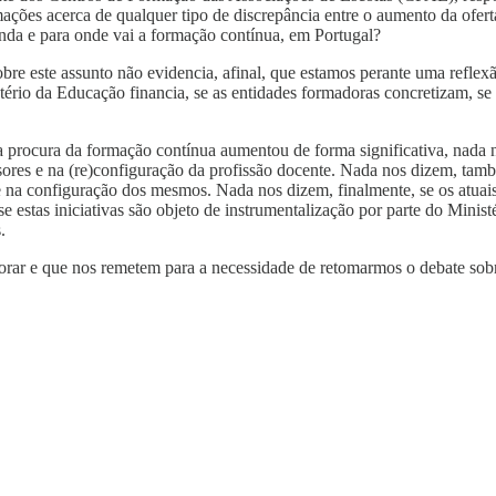
mações acerca de qualquer tipo de discrepância entre o aumento da ofer
anda e para onde vai a formação contínua, em Portugal?
sobre este assunto não evidencia, afinal, que estamos perante uma refle
io da Educação financia, se as entidades formadoras concretizam, se 
a procura da formação contínua aumentou de forma significativa, nada n
sores e na (re)configuração da profissão docente. Nada nos dizem, tam
re na configuração dos mesmos. Nada nos dizem, finalmente, se os atua
e estas iniciativas são objeto de instrumentalização por parte do Minis
.
ar e que nos remetem para a necessidade de retomarmos o debate sobre