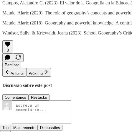
Campos, Alejandro C. (2023). El valor de la Geografía en la Educaci
Maude, Alaric (2020). The role of geography’s concepts and powerful
Maude, Alaric (2018). Geography and powerful knowledge: A contrib
Windsor, Sally; & Kriewaldt, Jeana (2023). School Geography’s Criti
3
Partilhar
Anterior
Próximo
Discussão sobre este post
Comentários
Restacks
Top
Mais recente
Discussões