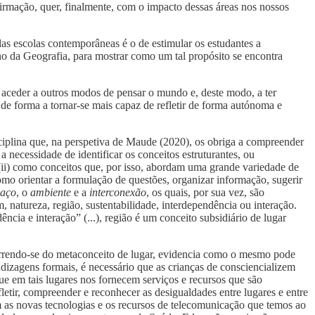
firmação, quer, finalmente, com o impacto dessas áreas nos nossos
das escolas contemporâneas é o de estimular os estudantes a
no da Geografia, para mostrar como um tal propósito se encontra
 aceder a outros modos de pensar o mundo e, deste modo, a ter
e forma a tornar-se mais capaz de refletir de forma autónoma e
ciplina que, na perspetiva de Maude (2020), os obriga a compreender
necessidade de identificar os conceitos estruturantes, ou
 (ii) como conceitos que, por isso, abordam uma grande variedade de
omo orientar a formulação de questões, organizar informação, sugerir
aço
, o
ambiente
e a
interconexão
, os quais, por sua vez, são
 natureza, região, sustentabilidade, interdependência ou interação.
cia e interação” (...), região é um conceito subsidiário de lugar
correndo-se do metaconceito de lugar, evidencia como o mesmo pode
dizagens formais, é necessário que as crianças de consciencializem
ue em tais lugares nos fornecem serviços e recursos que são
fletir, compreender e reconhecer as desigualdades entre lugares e entre
as novas tecnologias e os recursos de telecomunicação que temos ao