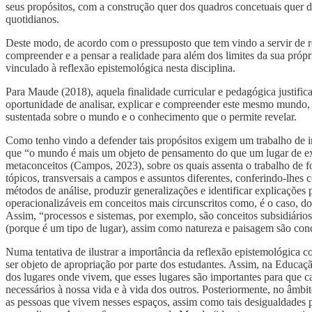
seus propósitos, com a construção quer dos quadros concetuais quer do
quotidianos.
Deste modo, de acordo com o pressuposto que tem vindo a servir de re
compreender e a pensar a realidade para além dos limites da sua próp
vinculado à reflexão epistemológica nesta disciplina.
Para Maude (2018), aquela finalidade curricular e pedagógica justifi
oportunidade de analisar, explicar e compreender este mesmo mundo, 
sustentada sobre o mundo e o conhecimento que o permite revelar.
Como tenho vindo a defender tais propósitos exigem um trabalho de in
que “o mundo é mais um objeto de pensamento do que um lugar de exper
metaconceitos (Campos, 2023), sobre os quais assenta o trabalho de f
tópicos, transversais a campos e assuntos diferentes, conferindo-lhes
métodos de análise, produzir generalizações e identificar explicações
operacionalizáveis em conceitos mais circunscritos como, é o caso, do
Assim, “processos e sistemas, por exemplo, são conceitos subsidiários
(porque é um tipo de lugar), assim como natureza e paisagem são conc
Numa tentativa de ilustrar a importância da reflexão epistemológica
ser objeto de apropriação por parte dos estudantes. Assim, na Educaç
dos lugares onde vivem, que esses lugares são importantes para que c
necessários à nossa vida e à vida dos outros. Posteriormente, no âmbit
as pessoas que vivem nesses espaços, assim como tais desigualdades