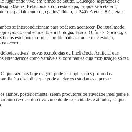
elo lugar onde vive, em termos de Saúde, Educação, aspirações e
desigualdades. Relacionada com esta etapa, propõe-se a etapa 7,
tram espacialmente segregados” (idem, p. 240). A etapa 8 é a etapa
e ambos se intercondicionam para poderem acontecer. De igual modo,
propriação do conhecimento em Biologia, Física, Química, Sociologia
são dos estudantes sobre as problemáticas que têm de estudar,
sma ocorre.
logias ativas), novas tecnologias ou Inteligência Artificial que
os entendermos como variáveis subordinantes cuja mobilização só faz
 O que fazemos hoje e agora pode ter implicações profundas.
rafia é a disciplina que pode ajudar os estudantes a pensar
s alunos, posteriormente, serem produtores de atividade inteligente e
se circunscreve ao desenvolvimento de capacidades e atitudes, as quais
a.