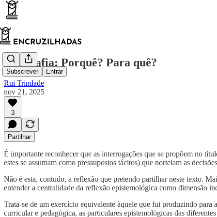
Geografia: Porquê? Para quê?
Subscrever
Entrar
Rui Trindade
nov 21, 2025
3
Partilhar
É importante reconhecer que as interrogações que se propõem no títul
estes se assumam como pressupostos tácitos) que norteiam as decisões 
Não é esta, contudo, a reflexão que pretendo partilhar neste texto. Ma
entender a centralidade da reflexão epistemológica como dimensão inco
Trata-se de um exercício equivalente àquele que fui produzindo para a
curricular e pedagógica, as particulares epistemológicas das diferente