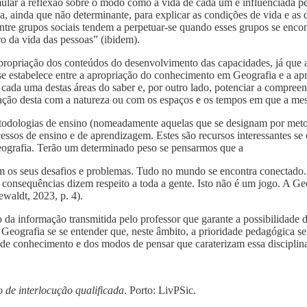
mular a reflexão sobre o modo como a vida de cada um é influenciada p
, ainda que não determinante, para explicar as condições de vida e as 
tre grupos sociais tendem a perpetuar-se quando esses grupos se encon
ro da vida das pessoas” (ibidem).
 a apropriação dos conteúdos do desenvolvimento das capacidades, já qu
 se estabelece entre a apropriação do conhecimento em Geografia e a a
cada uma destas áreas do saber e, por outro lado, potenciar a compreen
ação desta com a natureza ou com os espaços e os tempos em que a me
 metodologias de ensino (nomeadamente aquelas que se designam por metodo
sos de ensino e de aprendizagem. Estes são recursos interessantes se 
ografia. Terão um determinado peso se pensarmos que a
m os seus desafios e problemas. Tudo no mundo se encontra conectado.
consequências dizem respeito a toda a gente. Isto não é um jogo. A Geog
waldt, 2023, p. 4).
da informação transmitida pelo professor que garante a possibilidade do
de Geografia se se entender que, neste âmbito, a prioridade pedagógica 
 de conhecimento e dos modos de pensar que caraterizam essa disciplin
 de interlocução qualificada
. Porto: LivPSic.