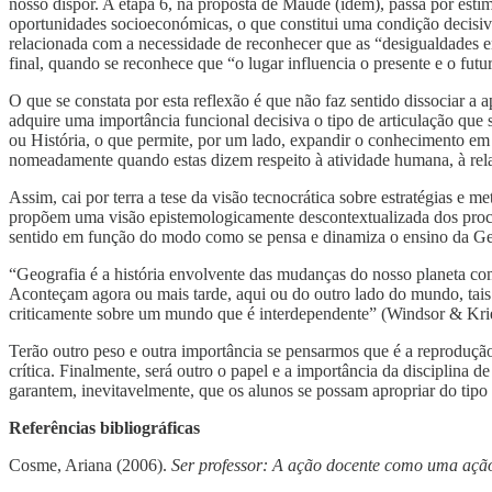
nosso dispor. A etapa 6, na proposta de Maude (idem), passa por esti
oportunidades socioeconómicas, o que constitui uma condição decisiva
relacionada com a necessidade de reconhecer que as “desigualdades en
final, quando se reconhece que “o lugar influencia o presente e o futu
O que se constata por esta reflexão é que não faz sentido dissociar
adquire uma importância funcional decisiva o tipo de articulação que
ou História, o que permite, por um lado, expandir o conhecimento em 
nomeadamente quando estas dizem respeito à atividade humana, à rel
Assim, cai por terra a tese da visão tecnocrática sobre estratégias e
propõem uma visão epistemologicamente descontextualizada dos proces
sentido em função do modo como se pensa e dinamiza o ensino da Ge
“Geografia é a história envolvente das mudanças do nosso planeta co
Aconteçam agora ou mais tarde, aqui ou do outro lado do mundo, tais 
criticamente sobre um mundo que é interdependente” (Windsor & Krie
Terão outro peso e outra importância se pensarmos que é a reprodução 
crítica. Finalmente, será outro o papel e a importância da disciplina 
garantem, inevitavelmente, que os alunos se possam apropriar do tipo
Referências bibliográficas
Cosme, Ariana (2006).
Ser professor: A ação docente como uma ação