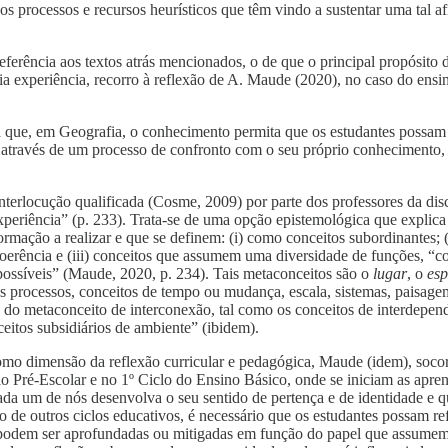
s processos e recursos heurísticos que têm vindo a sustentar uma tal a
ferência aos textos atrás mencionados, o de que o principal propósito 
ria experiência, recorro à reflexão de A. Maude (2020), no caso do ensi
ca que, em Geografia, o conhecimento permita que os estudantes possam
através de um processo de confronto com o seu próprio conhecimento, d
terlocução qualificada (Cosme, 2009) por parte dos professores da dis
iência” (p. 233). Trata-se de uma opção epistemológica que explica a 
ormação a realizar e que se definem: (i) como conceitos subordinantes;
 coerência e (iii) conceitos que assumem uma diversidade de funções, “c
 possíveis” (Maude, 2020, p. 234). Tais metaconceitos são o
lugar
, o
esp
s processos, conceitos de tempo ou mudança, escala, sistemas, paisagem,
 do metaconceito de interconexão, tal como os conceitos de interdependên
eitos subsidiários de ambiente” (ibidem).
 como dimensão da reflexão curricular e pedagógica, Maude (idem), so
ão Pré-Escolar e no 1º Ciclo do Ensino Básico, onde se iniciam as apren
ada um de nós desenvolva o seu sentido de pertença e de identidade e q
o de outros ciclos educativos, é necessário que os estudantes possam re
 podem ser aprofundadas ou mitigadas em função do papel que assumem 