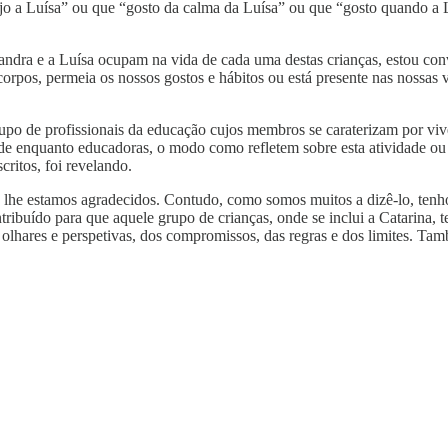
jo a Luísa” ou que “gosto da calma da Luísa” ou que “gosto quando a L
andra e a Luísa ocupam na vida de cada uma destas crianças, estou conv
 corpos, permeia os nossos gostos e hábitos ou está presente nas nossas
po de profissionais da educação cujos membros se caraterizam por vive
ade enquanto educadoras, o modo como refletem sobre esta atividade o
critos, foi revelando.
to lhe estamos agradecidos. Contudo, como somos muitos a dizê-lo, ten
tribuído para que aquele grupo de crianças, onde se inclui a Catarina, 
 olhares e perspetivas, dos compromissos, das regras e dos limites. Ta