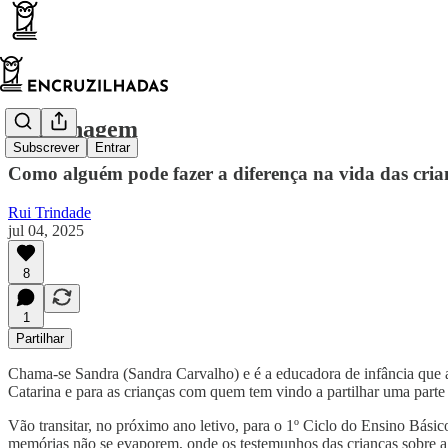
Homenagem
Subscrever
Entrar
Como alguém pode fazer a diferença na vida das cria
Rui Trindade
jul 04, 2025
8
1
Partilhar
Chama-se Sandra (Sandra Carvalho) e é a educadora de infância que a
Catarina e para as crianças com quem tem vindo a partilhar uma parte
Vão transitar, no próximo ano letivo, para o 1º Ciclo do Ensino Bási
memórias não se evaporem, onde os testemunhos das crianças sobre a 