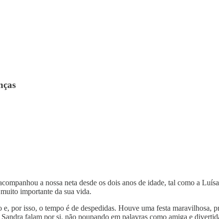
nças
companhou a nossa neta desde os dois anos de idade, tal como a Luísa 
 muito importante da sua vida.
co e, por isso, o tempo é de despedidas. Houve uma festa maravilhosa, 
Sandra falam por si, não poupando em palavras como amiga e divertida