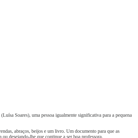
(Luísa Soares), uma pessoa igualmente significativa para a pequena
prendas, abraços, beijos e um livro. Um documento para que as
 ou desejando-lhe que continue a ser boa professora.