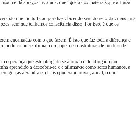
uísa me dá abraços” e, ainda, que “gosto dos materiais que a Luísa
encido que muito ficou por dizer, fazendo sentido recordar, mais uma
 vozes, sem que tenhamos consciência disso. Por isso, é que os
rem encantadas com o que fazem. É isto que faz toda a diferença e
u o modo como se afirmam no papel de construtoras de um tipo de
ho a esperança que este obrigado se aproxime do obrigado que
tenha aprendido a descobrir-se e a afirmar-se como seres humanos, a
mbém graças à Sandra e à Luísa puderam provar, afinal, o que