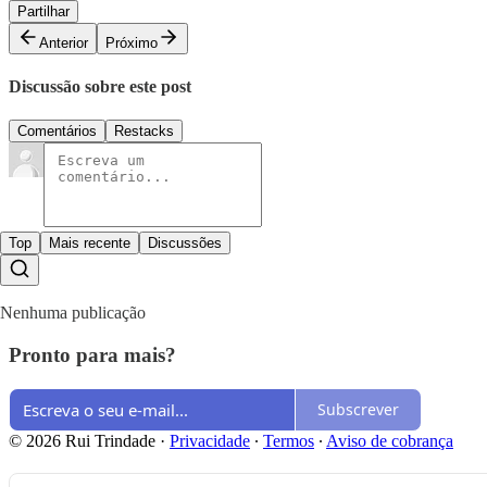
Partilhar
Anterior
Próximo
Discussão sobre este post
Comentários
Restacks
Top
Mais recente
Discussões
Nenhuma publicação
Pronto para mais?
Subscrever
© 2026 Rui Trindade
·
Privacidade
∙
Termos
∙
Aviso de cobrança