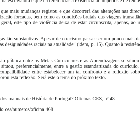
na escravatura e que há referências à existência de impérios e de reinos
 que mais mudanças registou e que decorrerá das alterações nas direct
anização forçadas, bem como as condições brutais das viagens transatlâ
geral, este tipo de violência deixa de estar circunscrita, apenas, ao
as tão substantivas. Apesar de o racismo passar ser um pouco mais de
 e as desigualdades raciais na atualidade” (idem, p. 15). Quanto à resist
ão pública entre as Metas Curriculares e as Aprendizagens se situou 
situou, preferencialmente, entre a gestão estandartizada do currícul
ompatibilidade entre estabelecer um tal confronto e a reflexão sob
rou esta reflexão. Será este o tema do próximo texto.
 dos manuais de História de Portugal? Oficinas CES, nº 48.
a-do-ces/numeros/oficina-468