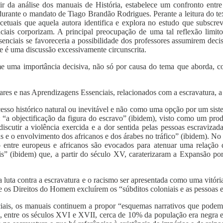
ir da análise dos manuais de História, estabelece um confronto entr
urante o mandato de Tiago Brandão Rodrigues. Perante a leitura do text
tuais que aquela autora identifica e explora no estudo que subscreve
ciais corporizam. A principal preocupação de uma tal reflexão limit
ssenciais se favoreceria a possibilidade dos professores assumirem deci
ue é uma discussão excessivamente circunscrita.
me uma importância decisiva, não só por causa do tema que aborda, c
s e nas Aprendizagens Essenciais, relacionados com a escravatura, a vi
esso histórico natural ou inevitável e não como uma opção por um siste
r: “a objectificação da figura do escravo” (ibidem), visto como um pro
scutir a violência exercida e a dor sentida pelas pessoas escravizad
s e o envolvimento dos africanos e dos árabes no tráfico” (ibidem). N
ão entre europeus e africanos são evocados para atenuar uma relação q
is” (ibidem) que, a partir do século XV, caraterizaram a Expansão po
a luta contra a escravatura e o racismo ser apresentada como uma vitór
 de os Direitos do Homem excluírem os “súbditos coloniais e as pessoas 
s, os manuais continuem a propor “esquemas narrativos que podem co
, entre os séculos XVI e XVII, cerca de 10% da população era negra e a