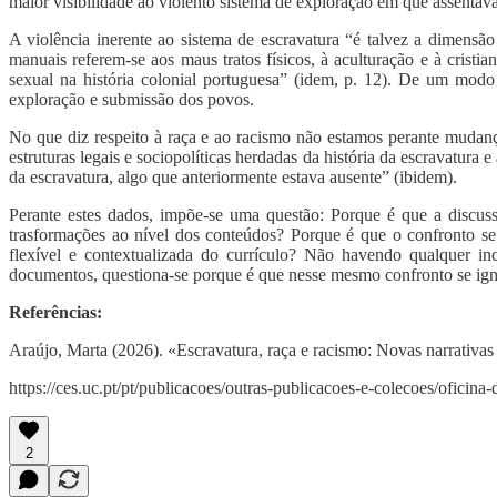
maior visibilidade ao violento sistema de exploração em que assentava 
A violência inerente ao sistema de escravatura “é talvez a dimensão
manuais referem-se aos maus tratos físicos, à aculturação e à cristi
sexual na história colonial portuguesa” (idem, p. 12). De um modo 
exploração e submissão dos povos.
No que diz respeito à raça e ao racismo não estamos perante mudanç
estruturas legais e sociopolíticas herdadas da história da escravatura
da escravatura, algo que anteriormente estava ausente” (ibidem).
Perante estes dados, impõe-se uma questão: Porque é que a discuss
trasformações ao nível dos conteúdos? Porque é que o confronto se 
flexível e contextualizada do currículo? Não havendo qualquer inc
documentos, questiona-se porque é que nesse mesmo confronto se igno
Referências:
Araújo, Marta (2026). «Escravatura, raça e racismo: Novas narrativas
https://ces.uc.pt/pt/publicacoes/outras-publicacoes-e-colecoes/oficin
2