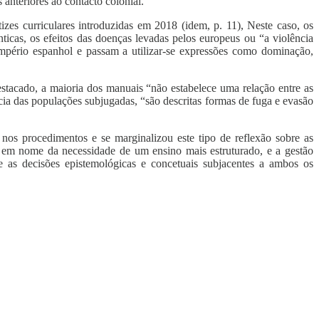
 anteriores ao contacto colonial.
izes curriculares introduzidas em 2018 (idem, p. 11), Neste caso, os
nticas, os efeitos das doenças levadas pelos europeus ou “a violência
 império espanhol e passam a utilizar-se expressões como dominação,
stacado, a maioria dos manuais “não estabelece uma relação entre as
ência das populações subjugadas, “são descritas formas de fuga e evasão
nos procedimentos e se marginalizou este tipo de reflexão sobre as
o, em nome da necessidade de um ensino mais estruturado, e a gestão
re as decisões epistemológicas e concetuais subjacentes a ambos os