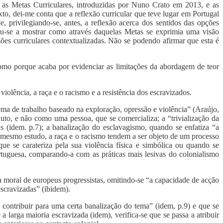
e as Metas Curriculares, introduzidas por Nuno Crato em 2013, e as
o, dei-me conta que a reflexão curricular que teve lugar em Portugal
, privilegiando-se, antes, a reflexão acerca dos sentidos das opções
ou-se a mostrar como através daquelas Metas se exprimia uma visão
sões curriculares contextualizadas. Não se podendo afirmar que esta é
omo porque acaba por evidenciar as limitações da abordagem de teor
olência, a raça e o racismo e a resistência dos escravizados.
ma de trabalho baseado na exploração, opressão e violência” (Araújo,
duto, e não como uma pessoa, que se comercializa; a “trivialização da
as (idem. p.7); a banalização do esclavagismo, quando se enfatiza “a
o mesmo estudo, a raça e o racismo tendem a ser objeto de um processo
ue se carateriza pela sua violência física e simbólica ou quando se
rtuguesa, comparando-a com as práticas mais lesivas do colonialismo
ia moral de europeus progressistas, omitindo-se “a capacidade de acção
escravizadas” (ibidem).
ntribuir para uma certa banalização do tema” (idem, p.9) e que se
 larga maioria escravizada (idem), verifica-se que se passa a atribuir