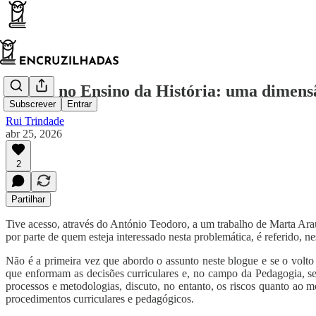
Inovar no Ensino da História: uma dimens
Subscrever
Entrar
Rui Trindade
abr 25, 2026
2
Partilhar
Tive acesso, através do António Teodoro, a um trabalho de Marta Araú
por parte de quem esteja interessado nesta problemática, é referido, 
Não é a primeira vez que abordo o assunto neste blogue e se o volto 
que enformam as decisões curriculares e, no campo da Pedagogia, se
processos e metodologias, discuto, no entanto, os riscos quanto ao m
procedimentos curriculares e pedagógicos.