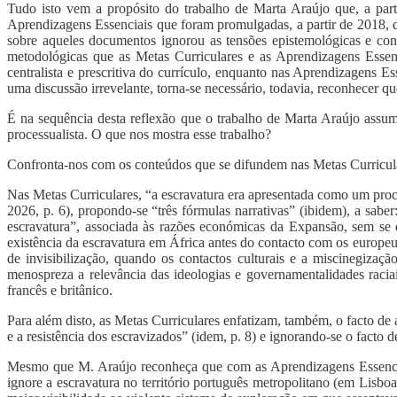
Tudo isto vem a propósito do trabalho de Marta Araújo que, a part
Aprendizagens Essenciais que foram promulgadas, a partir de 2018, d
sobre aqueles documentos ignorou as tensões epistemológicas e conce
metodológicas que as Metas Curriculares e as Aprendizagens Essen
centralista e prescritiva do currículo, enquanto nas Aprendizagens E
uma discussão irrevelante, torna-se necessário, todavia, reconhecer q
É na sequência desta reflexão que o trabalho de Marta Araújo assu
processualista. O que nos mostra esse trabalho?
Confronta-nos com os conteúdos que se difundem nas Metas Curriculare
Nas Metas Curriculares, “a escravatura era apresentada como um proc
2026, p. 6), propondo-se “três fórmulas narrativas” (ibidem), a sabe
escravatura”, associada às razões económicas da Expansão, sem se di
existência da escravatura em África antes do contacto com os europeu
de invisibilização, quando os contactos culturais e a miscinegizaç
menospreza a relevância das ideologias e governamentalidades racia
francês e britânico.
Para além disto, as Metas Curriculares enfatizam, também, o facto de 
e a resistência dos escravizados” (idem, p. 8) e ignorando-se o facto
Mesmo que M. Araújo reconheça que com as Aprendizagens Essenciai
ignore a escravatura no território português metropolitano (em Lisboa