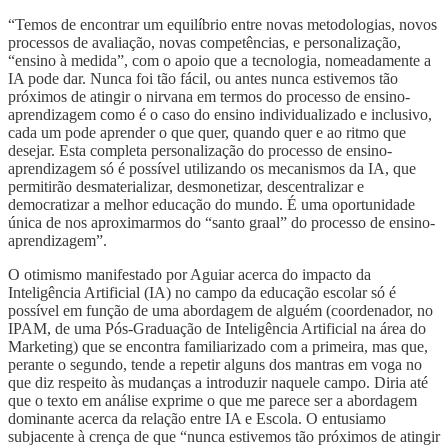
“Temos de encontrar um equilíbrio entre novas metodologias, novos
processos de avaliação, novas competências, e personalização,
“ensino à medida”, com o apoio que a tecnologia, nomeadamente a
IA pode dar. Nunca foi tão fácil, ou antes nunca estivemos tão
próximos de atingir o nirvana em termos do processo de ensino-
aprendizagem como é o caso do ensino individualizado e inclusivo,
cada um pode aprender o que quer, quando quer e ao ritmo que
desejar. Esta completa personalização do processo de ensino-
aprendizagem só é possível utilizando os mecanismos da IA, que
permitirão desmaterializar, desmonetizar, descentralizar e
democratizar a melhor educação do mundo. É uma oportunidade
única de nos aproximarmos do “santo graal” do processo de ensino-
aprendizagem”.
O otimismo manifestado por Aguiar acerca do impacto da
Inteligência Artificial (IA) no campo da educação escolar só é
possível em função de uma abordagem de alguém (coordenador, no
IPAM, de uma Pós-Graduação de Inteligência Artificial na área do
Marketing) que se encontra familiarizado com a primeira, mas que,
perante o segundo, tende a repetir alguns dos mantras em voga no
que diz respeito às mudanças a introduzir naquele campo. Diria até
que o texto em análise exprime o que me parece ser a abordagem
dominante acerca da relação entre IA e Escola. O entusiamo
subjacente à crença de que “nunca estivemos tão próximos de atingir