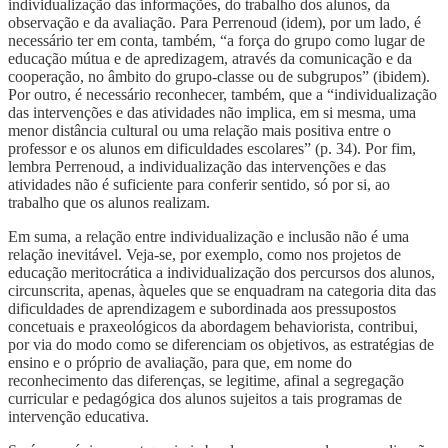
individualização das informações, do trabalho dos alunos, da
observação e da avaliação. Para Perrenoud (idem), por um lado, é
necessário ter em conta, também, “a força do grupo como lugar de
educação mútua e de apredizagem, através da comunicação e da
cooperação, no âmbito do grupo-classe ou de subgrupos” (ibidem).
Por outro, é necessário reconhecer, também, que a “individualização
das intervenções e das atividades não implica, em si mesma, uma
menor distância cultural ou uma relação mais positiva entre o
professor e os alunos em dificuldades escolares” (p. 34). Por fim,
lembra Perrenoud, a individualização das intervenções e das
atividades não é suficiente para conferir sentido, só por si, ao
trabalho que os alunos realizam.
Em suma, a relação entre individualização e inclusão não é uma
relação inevitável. Veja-se, por exemplo, como nos projetos de
educação meritocrática a individualização dos percursos dos alunos,
circunscrita, apenas, àqueles que se enquadram na categoria dita das
dificuldades de aprendizagem e subordinada aos pressupostos
concetuais e praxeológicos da abordagem behaviorista, contribui,
por via do modo como se diferenciam os objetivos, as estratégias de
ensino e o próprio de avaliação, para que, em nome do
reconhecimento das diferenças, se legitime, afinal a segregação
curricular e pedagógica dos alunos sujeitos a tais programas de
intervenção educativa.