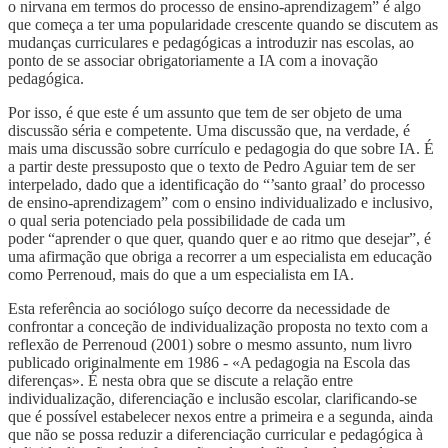
o nirvana em termos do processo de ensino-aprendizagem” é algo
que começa a ter uma popularidade crescente quando se discutem as
mudanças curriculares e pedagógicas a introduzir nas escolas, ao
ponto de se associar obrigatoriamente a IA com a inovação
pedagógica.
Por isso, é que este é um assunto que tem de ser objeto de uma
discussão séria e competente. Uma discussão que, na verdade, é
mais uma discussão sobre currículo e pedagogia do que sobre IA. É
a partir deste pressuposto que o texto de Pedro Aguiar tem de ser
interpelado, dado que a identificação do “’santo graal’ do processo
de ensino-aprendizagem” com o ensino individualizado e inclusivo,
o qual seria potenciado pela possibilidade de cada um
poder “aprender o que quer, quando quer e ao ritmo que desejar”, é
uma afirmação que obriga a recorrer a um especialista em educação
como Perrenoud, mais do que a um especialista em IA.
Esta referência ao sociólogo suíço decorre da necessidade de
confrontar a conceção de individualização proposta no texto com a
reflexão de Perrenoud (2001) sobre o mesmo assunto, num livro
publicado originalmente em 1986 - «A pedagogia na Escola das
diferenças». É nesta obra que se discute a relação entre
individualização, diferenciação e inclusão escolar, clarificando-se
que é possível estabelecer nexos entre a primeira e a segunda, ainda
que não se possa reduzir a diferenciação curricular e pedagógica à