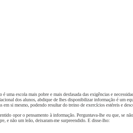
ção é uma escola mais pobre e mais desfasada das exigências e necessi
lacional dos alunos, abdique de lhes disponibilizar informação é um eq
ns em si mesmo, podendo resultar do treino de exercícios estéreis e desc
ntido opor o pensamento à informação. Perguntava-lhe eu que, se não f
gre, e não um leão, deixaram-me surpreendido. E disse-lho: