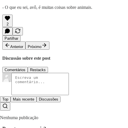
- O que eu sei, avô, é muitas coisas sobre animais.
2
Partilhar
Anterior
Próximo
Discussão sobre este post
Comentários
Restacks
Top
Mais recente
Discussões
Nenhuma publicação