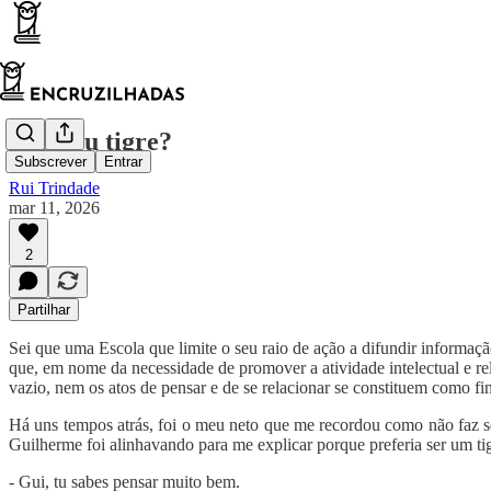
Leão ou tigre?
Subscrever
Entrar
Rui Trindade
mar 11, 2026
2
Partilhar
Sei que uma Escola que limite o seu raio de ação a difundir informa
que, em nome da necessidade de promover a atividade intelectual e re
vazio, nem os atos de pensar e de se relacionar se constituem como fi
Há uns tempos atrás, foi o meu neto que me recordou como não faz se
Guilherme foi alinhavando para me explicar porque preferia ser um ti
- Gui, tu sabes pensar muito bem.