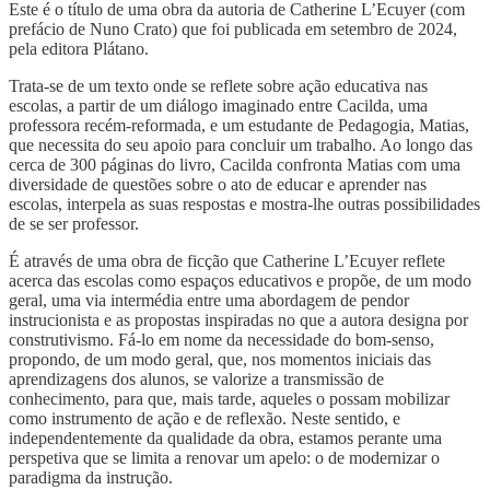
Este é o título de uma obra da autoria de Catherine L’Ecuyer (com
prefácio de Nuno Crato) que foi publicada em setembro de 2024,
pela editora Plátano.
Trata-se de um texto onde se reflete sobre ação educativa nas
escolas, a partir de um diálogo imaginado entre Cacilda, uma
professora recém-reformada, e um estudante de Pedagogia, Matias,
que necessita do seu apoio para concluir um trabalho. Ao longo das
cerca de 300 páginas do livro, Cacilda confronta Matias com uma
diversidade de questões sobre o ato de educar e aprender nas
escolas, interpela as suas respostas e mostra-lhe outras possibilidades
de se ser professor.
É através de uma obra de ficção que Catherine L’Ecuyer reflete
acerca das escolas como espaços educativos e propõe, de um modo
geral, uma via intermédia entre uma abordagem de pendor
instrucionista e as propostas inspiradas no que a autora designa por
construtivismo. Fá-lo em nome da necessidade do bom-senso,
propondo, de um modo geral, que, nos momentos iniciais das
aprendizagens dos alunos, se valorize a transmissão de
conhecimento, para que, mais tarde, aqueles o possam mobilizar
como instrumento de ação e de reflexão. Neste sentido, e
independentemente da qualidade da obra, estamos perante uma
perspetiva que se limita a renovar um apelo: o de modernizar o
paradigma da instrução.