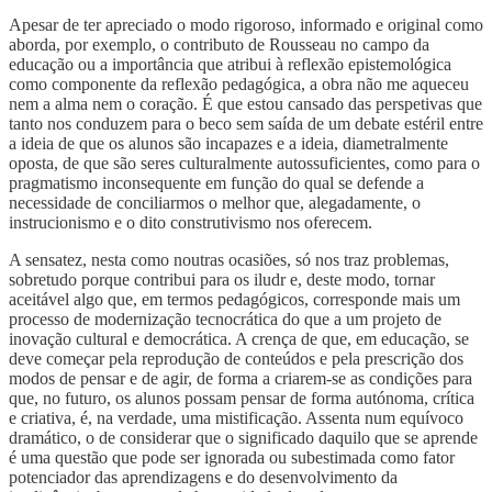
Apesar de ter apreciado o modo rigoroso, informado e original como
aborda, por exemplo, o contributo de Rousseau no campo da
educação ou a importância que atribui à reflexão epistemológica
como componente da reflexão pedagógica, a obra não me aqueceu
nem a alma nem o coração. É que estou cansado das perspetivas que
tanto nos conduzem para o beco sem saída de um debate estéril entre
a ideia de que os alunos são incapazes e a ideia, diametralmente
oposta, de que são seres culturalmente autossuficientes, como para o
pragmatismo inconsequente em função do qual se defende a
necessidade de conciliarmos o melhor que, alegadamente, o
instrucionismo e o dito construtivismo nos oferecem.
A sensatez, nesta como noutras ocasiões, só nos traz problemas,
sobretudo porque contribui para os iludr e, deste modo, tornar
aceitável algo que, em termos pedagógicos, corresponde mais um
processo de modernização tecnocrática do que a um projeto de
inovação cultural e democrática. A crença de que, em educação, se
deve começar pela reprodução de conteúdos e pela prescrição dos
modos de pensar e de agir, de forma a criarem-se as condições para
que, no futuro, os alunos possam pensar de forma autónoma, crítica
e criativa, é, na verdade, uma mistificação. Assenta num equívoco
dramático, o de considerar que o significado daquilo que se aprende
é uma questão que pode ser ignorada ou subestimada como fator
potenciador das aprendizagens e do desenvolvimento da