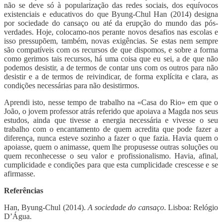
não se deve só à popularização das redes sociais, dos equívocos
existenciais e educativos do que Byung-Chul Han (2014) designa
por sociedade do cansaço ou até da erupção do mundo das pós-
verdades. Hoje, colocamo-nos perante novos desafios nas escolas e
isso pressupõem, também, novas exigências. Se estas nem sempre
são compatíveis com os recursos de que dispomos, e sobre a forma
como gerimos tais recursos, há uma coisa que eu sei, a de que não
podemos desistir, a de termos de contar uns com os outros para não
desistir e a de termos de reivindicar, de forma explícita e clara, as
condições necessárias para não desistirmos.
Aprendi isto, nesse tempo de trabalho na «Casa do Rio» em que o
João, o jovem professor atrás referido que apoiava a Magda nos seus
estudos, ainda que tivesse a energia necessária e vivesse o seu
trabalho com o encantamento de quem acredita que pode fazer a
diferença, nunca esteve sozinho a fazer o que fazia. Havia quem o
apoiasse, quem o animasse, quem lhe propusesse outras soluções ou
quem reconhecesse o seu valor e profissionalismo. Havia, afinal,
cumplicidade e condições para que esta cumplicidade crescesse e se
afirmasse.
Referências
Han, Byung-Chul (2014).
A sociedade do cansaço
. Lisboa: Relógio
D’Água.