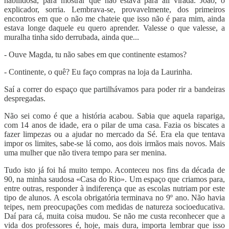
habilidosa, para mostrar que não estava para ali virada. João, o
explicador, sorria. Lembrava-se, provavelmente, dos primeiros
encontros em que o não me chateie que isso não é para mim, ainda
estava longe daquele eu quero aprender. Valesse o que valesse, a
muralha tinha sido derrubada, ainda que...
- Ouve Magda, tu não sabes em que continente estamos?
- Continente, o quê? Eu faço compras na loja da Laurinha.
Saí a correr do espaço que partilhávamos para poder rir a bandeiras
despregadas.
Não sei como é que a história acabou. Sabia que aquela rapariga,
com 14 anos de idade, era o pilar de uma casa. Fazia os biscates a
fazer limpezas ou a ajudar no mercado da Sé. Era ela que tentava
impor os limites, sabe-se lá como, aos dois irmãos mais novos. Mais
uma mulher que não tivera tempo para ser menina.
Tudo isto já foi há muito tempo. Aconteceu nos fins da década de
90, na minha saudosa «Casa do Rio». Um espaço que criamos para,
entre outras, responder à indiferença que as escolas nutriam por este
tipo de alunos. A escola obrigatória terminava no 9º ano. Não havia
teipes, nem preocupações com medidas de natureza socioeducativa.
Daí para cá, muita coisa mudou. Se não me custa reconhecer que a
vida dos professores é, hoje, mais dura, importa lembrar que isso