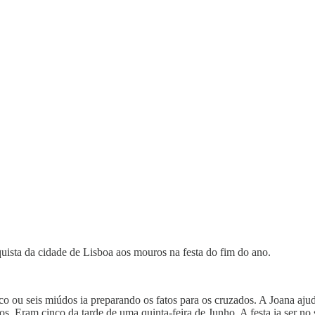
quista da cidade de Lisboa aos mouros na festa do fim do ano.
co ou seis miúdos ia preparando os fatos para os cruzados. A Joana aju
 Eram cinco da tarde de uma quinta-feira de Junho. A festa ia ser no 