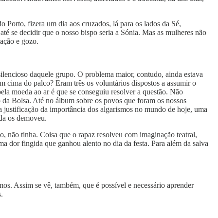
 Porto, fizera um dia aos cruzados, lá para os lados da Sé,
té se decidir que o nosso bispo seria a Sónia. Mas as mulheres não
cação e gozo.
silencioso daquele grupo. O problema maior, contudo, ainda estava
em cima do palco? Eram três os voluntários dispostos a assumir o
pela moeda ao ar é que se conseguiu resolver a questão. Não
io da Bolsa. Até no álbum sobre os povos que foram os nossos
, a justificação da importância dos algarismos no mundo de hoje, uma
ada os demoveu.
to, não tinha. Coisa que o rapaz resolveu com imaginação teatral,
a dor fingida que ganhou alento no dia da festa. Para além da salva
mos. Assim se vê, também, que é possível e necessário aprender
.