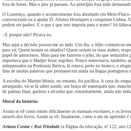
fora de horas. Mas o pior já passara. Ao princípio fora tudo demasiad
O Lourenço, quando o acontecimento fora abordado em Meio-Físico e So
convencendo-os a ajudar D. Afonso Henriques a conquistsr Lisboa. Um 
podem ser padres. E o que é que isso importa para o teatro? Só faltav
- E porque não? Picava eu.
Mas aqui a decisão passou-me ao lado. Um dia, o Júlio comunicou-me q
para vir. Quem seriam os sitiados? Quem seriam os onze árabes, respon
papel de sarracenos. Mais para me fazerem o jeito, do que seduzidos 
importava que o Madjer fosse argelino. Pouco interessava, também, q
antepassados na Península Ibérica, lá estava, preto no branco, o elog
lista de muitas palavras que permanecem ainda na língua portuguesa 
A escolha do Martim Moniz, no entanto, foi pacífica. A cena do empala
arranjando, vá-se lá saber aonde, um braço de manequim que, manchado
de palmas final, ganhou a alcunha que, estranhamente, ainda não tinh
Moral da história:
Assim se vê como muito dificilmente os manuais escolares, e os livro
através dos livros. Assim se vê, finalmente, como o ato de aprender é 
Ariana Cosme
e
Rui Trindade
(a Página da educação, nº 122, ano 12