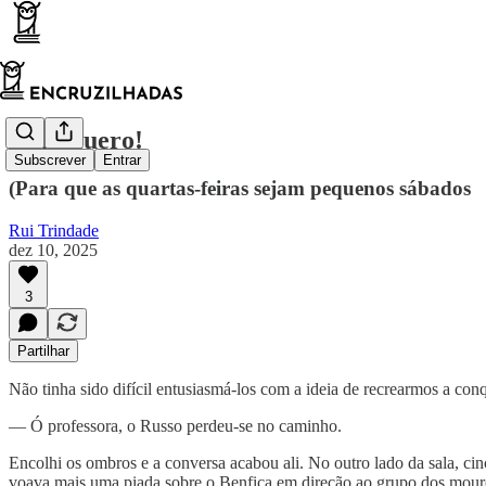
Num quero!
Subscrever
Entrar
(Para que as quartas-feiras sejam pequenos sábados
Rui Trindade
dez 10, 2025
3
Partilhar
Não tinha sido difícil entusiasmá-los com a ideia de recrearmos a con
— Ó professora, o Russo perdeu-se no caminho.
Encolhi os ombros e a conversa acabou ali. No outro lado da sala, cin
voava mais uma piada sobre o Benfica em direção ao grupo dos mouros.