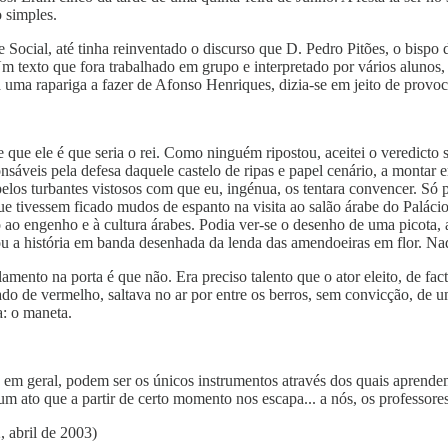
o simples.
cial, até tinha reinventado o discurso que D. Pedro Pitões, o bispo do
texto que fora trabalhado em grupo e interpretado por vários alunos, a
a uma rapariga a fazer de Afonso Henriques, dizia-se em jeito de provo
ue ele é que seria o rei. Como ninguém ripostou, aceitei o veredicto 
sáveis pela defesa daquele castelo de ripas e papel cenário, a montar 
pelos turbantes vistosos com que eu, ingénua, os tentara convencer. Só 
ue tivessem ficado mudos de espanto na visita ao salão árabe do Palác
io ao engenho e à cultura árabes. Podia ver-se o desenho de uma picota
ou a história em banda desenhada da lenda das amendoeiras em flor. N
mento na porta é que não. Era preciso talento que o ator eleito, de fac
 de vermelho, saltava no ar por entre os berros, sem convicção, de um
a: o maneta.
s em geral, podem ser os únicos instrumentos através dos quais aprende
um ato que a partir de certo momento nos escapa... a nós, os professores
, abril de 2003)