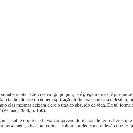
se sabe mortal. Ele vive em grupo porque é gregário, mas lê porque se
a não lhe oferece qualquer explicação definitiva sobre o seu destino, m
anto elas mesmas deixam claro o trágico absurdo da vida. De tal forma q
” (Pennac, 2008, p. 150).
untas sobre o que ele havia compreendido depois de ler os livros que
esmos a quem, vivos ou mortos, acabou por dedicar a reflexão que foi par