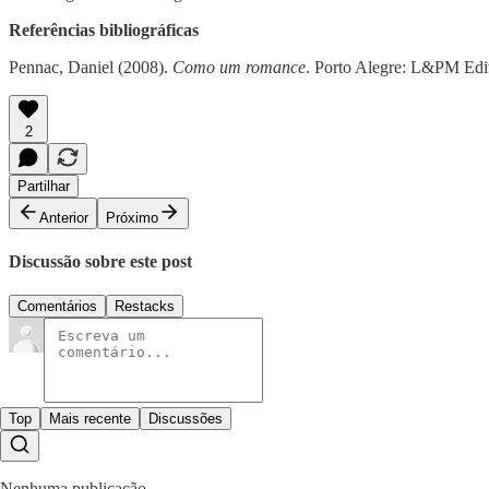
Referências bibliográficas
Pennac, Daniel (2008).
Como um romance
. Porto Alegre: L&PM Edit
2
Partilhar
Anterior
Próximo
Discussão sobre este post
Comentários
Restacks
Top
Mais recente
Discussões
Nenhuma publicação