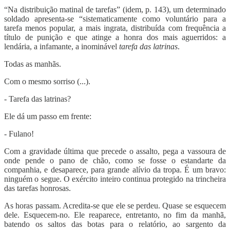
“Na distribuição matinal de tarefas” (idem, p. 143), um determinado
soldado apresenta-se “sistematicamente como voluntário para a
tarefa menos popular, a mais ingrata, distribuída com frequência a
título de punição e que atinge a honra dos mais aguerridos: a
lendária, a infamante, a inominável
tarefa das latrinas
.
Todas as manhãs.
Com o mesmo sorriso (...).
- Tarefa das latrinas?
Ele dá um passo em frente:
- Fulano!
Com a gravidade última que precede o assalto, pega a vassoura de
onde pende o pano de chão, como se fosse o estandarte da
companhia, e desaparece, para grande alívio da tropa. É um bravo:
ninguém o segue. O exército inteiro continua protegido na trincheira
das tarefas honrosas.
As horas passam. Acredita-se que ele se perdeu. Quase se esquecem
dele. Esquecem-no. Ele reaparece, entretanto, no fim da manhã,
batendo os saltos das botas para o relatório, ao sargento da