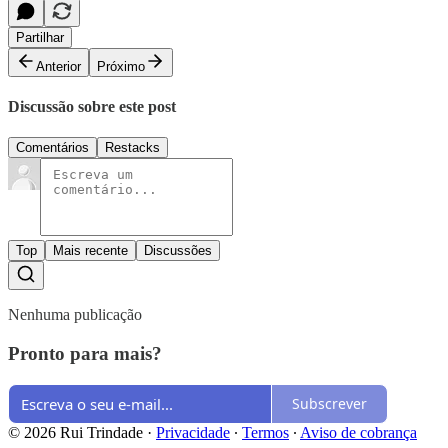
Partilhar
Anterior
Próximo
Discussão sobre este post
Comentários
Restacks
Top
Mais recente
Discussões
Nenhuma publicação
Pronto para mais?
Subscrever
© 2026 Rui Trindade
·
Privacidade
∙
Termos
∙
Aviso de cobrança