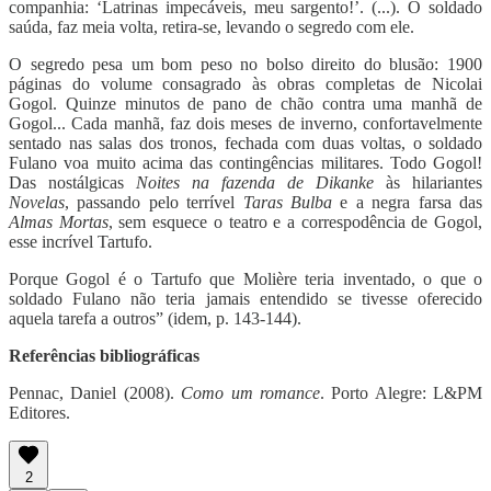
companhia: ‘Latrinas impecáveis, meu sargento!’. (...). O soldado
saúda, faz meia volta, retira-se, levando o segredo com ele.
O segredo pesa um bom peso no bolso direito do blusão: 1900
páginas do volume consagrado às obras completas de Nicolai
Gogol. Quinze minutos de pano de chão contra uma manhã de
Gogol... Cada manhã, faz dois meses de inverno, confortavelmente
sentado nas salas dos tronos, fechada com duas voltas, o soldado
Fulano voa muito acima das contingências militares. Todo Gogol!
Das nostálgicas
Noites na fazenda de Dikanke
às hilariantes
Novelas
, passando pelo terrível
Taras Bulba
e a negra farsa das
Almas Mortas
, sem esquece o teatro e a correspodência de Gogol,
esse incrível Tartufo.
Porque Gogol é o Tartufo que Molière teria inventado, o que o
soldado Fulano não teria jamais entendido se tivesse oferecido
aquela tarefa a outros” (idem, p. 143-144).
Referências bibliográficas
Pennac, Daniel (2008).
Como um romance
. Porto Alegre: L&PM
Editores.
2