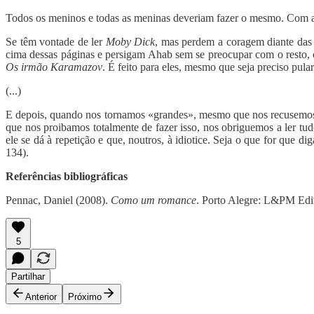
Todos os meninos e todas as meninas deveriam fazer o mesmo. Com a c
Se têm vontade de ler
Moby Dick
, mas perdem a coragem diante das d
cima dessas páginas e persigam Ahab sem se preocupar com o resto, c
Os irmão Karamazov
. É feito para eles, mesmo que seja preciso pul
(...)
E depois, quando nos tornamos «grandes», mesmo que nos recusemos a
que nos proibamos totalmente de fazer isso, nos obriguemos a ler tudo
ele se dá à repetição e que, noutros, à idiotice. Seja o que for qu
134).
Referências bibliográficas
Pennac, Daniel (2008).
Como um romance
. Porto Alegre: L&PM Edit
5
Partilhar
Anterior
Próximo