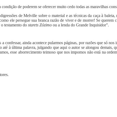
ondição de poderem se oferecer muito cedo todas as maravilhas consid
igressões de Melville sobre o material e as técnicas da caça à baleia
omo ele persegue sua branca razão de viver e de morrer! Se querem con
ar o testamento do
starets Zózimo
ou a lenda do Grande Inquisidor”.
 confessar, ainda acontece pularmos páginas, por razões que só nos i
 até à última palavra, julgando que aqui o autor se alongou demais, qu
e digamos, esse aborrecimento teimoso que nos impomos não está na ord
ores.