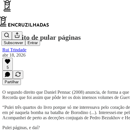
O direito de pular páginas
Subscrever
Entrar
Rui Trindade
abr 18, 2026
5
Partilhar
O segundo direito que Daniel Pennac (2008) anuncia, de forma a que os
Recorda que foi assim que pôde ler os dois imensos volumes de
Guer
“Pulei três quartos do livro porque só me interessava pelo coração 
em pé naquela bomba na batalha de Borodino (...). Interessei-me pelo
Acompanhei de perto as deceções conjugais de Pedro Bezukhov e Helena
Pulei páginas, e daí?