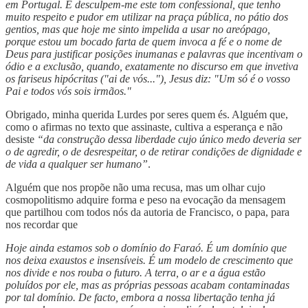
em Portugal. E desculpem-me este tom confessional, que tenho
muito respeito e pudor em utilizar na praça pública, no pátio dos
gentios, mas que hoje me sinto impelida a usar no areópago,
porque estou um bocado farta de quem invoca a fé e o nome de
Deus para justificar posições inumanas e palavras que incentivam o
ódio e a exclusão, quando, exatamente no discurso em que invetiva
os fariseus hipócritas ("ai de vós..."), Jesus diz: "Um só é o vosso
Pai e todos vós sois irmãos."
Obrigado, minha querida Lurdes por seres quem és. Alguém que,
como o afirmas no texto que assinaste, cultiva a esperança e não
desiste
“da construção dessa liberdade cujo único medo deveria ser
o de agredir, o de desrespeitar, o de retirar condições de dignidade e
de vida a qualquer ser humano”
.
Alguém que nos propõe não uma recusa, mas um olhar cujo
cosmopolitismo adquire forma e peso na evocação da mensagem
que partilhou com todos nós da autoria de Francisco, o papa, para
nos recordar que
Hoje ainda estamos sob o domínio do Faraó. É um domínio que
nos deixa exaustos e insensíveis. É um modelo de crescimento que
nos divide e nos rouba o futuro. A terra, o ar e a água estão
poluídos por ele, mas as próprias pessoas acabam contaminadas
por tal domínio. De facto, embora a nossa libertação tenha já