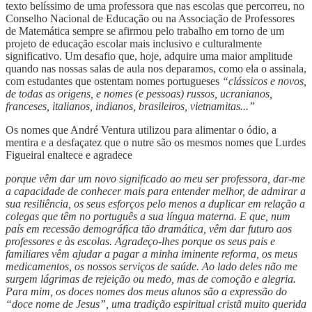
texto belíssimo de uma professora que nas escolas que percorreu, no
Conselho Nacional de Educação ou na Associação de Professores
de Matemática sempre se afirmou pelo trabalho em torno de um
projeto de educação escolar mais inclusivo e culturalmente
significativo. Um desafio que, hoje, adquire uma maior amplitude
quando nas nossas salas de aula nos deparamos, como ela o assinala,
com estudantes que ostentam nomes portugueses
“clássicos e novos,
de todas as origens, e nomes (e pessoas) russos, ucranianos,
franceses, italianos, indianos, brasileiros, vietnamitas...”
Os nomes que André Ventura utilizou para alimentar o ódio, a
mentira e a desfaçatez que o nutre são os mesmos nomes que Lurdes
Figueiral enaltece e agradece
porque vêm dar um novo significado ao meu ser professora, dar-me
a capacidade de conhecer mais para entender melhor, de admirar a
sua resiliência, os seus esforços pelo menos a duplicar em relação a
colegas que têm no português a sua língua materna. E que, num
país em recessão demográfica tão dramática, vêm dar futuro aos
professores e às escolas. Agradeço-lhes porque os seus pais e
familiares vêm ajudar a pagar a minha iminente reforma, os meus
medicamentos, os nossos serviços de saúde. Ao lado deles não me
surgem lágrimas de rejeição ou medo, mas de comoção e alegria.
Para mim, os doces nomes dos meus alunos são a expressão do
“doce nome de Jesus”, uma tradição espiritual cristã muito querida