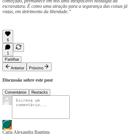
começado, permanece em nós uma inexplicável nostalgia da
escravatura. É como uma atração para a segurança das coisas já
vistas, em detrimento da liberdade.”
6
1
Partilhar
Anterior
Próximo
Discussão sobre este post
Comentários
Restacks
Carla Alexandra Baptista