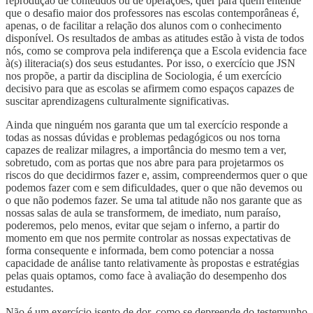
reprodução de conteúdos ou de operações, quer para quem entende
que o desafio maior dos professores nas escolas contemporâneas é,
apenas, o de facilitar a relação dos alunos com o conhecimento
disponível. Os resultados de ambas as atitudes estão à vista de todos
nós, como se comprova pela indiferença que a Escola evidencia face
à(s) iliteracia(s) dos seus estudantes. Por isso, o exercício que JSN
nos propõe, a partir da disciplina de Sociologia, é um exercício
decisivo para que as escolas se afirmem como espaços capazes de
suscitar aprendizagens culturalmente significativas.
Ainda que ninguém nos garanta que um tal exercício responde a
todas as nossas dúvidas e problemas pedagógicos ou nos torna
capazes de realizar milagres, a importância do mesmo tem a ver,
sobretudo, com as portas que nos abre para para projetarmos os
riscos do que decidirmos fazer e, assim, compreendermos quer o que
podemos fazer com e sem dificuldades, quer o que não devemos ou
o que não podemos fazer. Se uma tal atitude não nos garante que as
nossas salas de aula se transformem, de imediato, num paraíso,
poderemos, pelo menos, evitar que sejam o inferno, a partir do
momento em que nos permite controlar as nossas expectativas de
forma consequente e informada, bem como potenciar a nossa
capacidade de análise tanto relativamente às propostas e estratégias
pelas quais optamos, como face à avaliação do desempenho dos
estudantes.
Não é um exercício isento de dor, como se depreende do testemunho