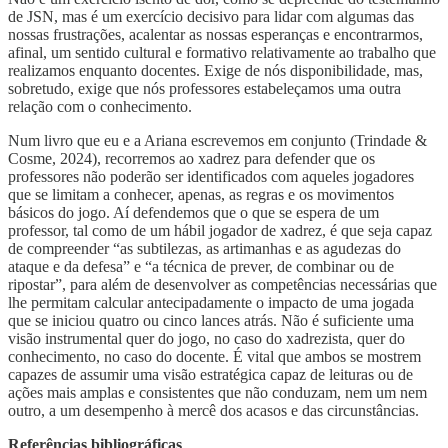
de JSN, mas é um exercício decisivo para lidar com algumas das
nossas frustrações, acalentar as nossas esperanças e encontrarmos,
afinal, um sentido cultural e formativo relativamente ao trabalho que
realizamos enquanto docentes. Exige de nós disponibilidade, mas,
sobretudo, exige que nós professores estabeleçamos uma outra
relação com o conhecimento.
Num livro que eu e a Ariana escrevemos em conjunto (Trindade &
Cosme, 2024), recorremos ao xadrez para defender que os
professores não poderão ser identificados com aqueles jogadores
que se limitam a conhecer, apenas, as regras e os movimentos
básicos do jogo. Aí defendemos que o que se espera de um
professor, tal como de um hábil jogador de xadrez, é que seja capaz
de compreender “as subtilezas, as artimanhas e as agudezas do
ataque e da defesa” e “a técnica de prever, de combinar ou de
ripostar”, para além de desenvolver as competências necessárias que
lhe permitam calcular antecipadamente o impacto de uma jogada
que se iniciou quatro ou cinco lances atrás. Não é suficiente uma
visão instrumental quer do jogo, no caso do xadrezista, quer do
conhecimento, no caso do docente. É vital que ambos se mostrem
capazes de assumir uma visão estratégica capaz de leituras ou de
ações mais amplas e consistentes que não conduzam, nem um nem
outro, a um desempenho à mercê dos acasos e das circunstâncias.
Referências bibliográficas