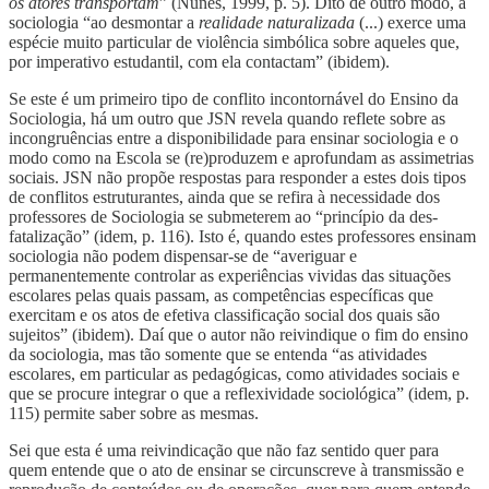
os atores transportam
” (Nunes, 1999, p. 5). Dito de outro modo, a
sociologia “ao desmontar a
realidade naturalizada
(...) exerce uma
espécie muito particular de violência simbólica sobre aqueles que,
por imperativo estudantil, com ela contactam” (ibidem).
Se este é um primeiro tipo de conflito incontornável do Ensino da
Sociologia, há um outro que JSN revela quando reflete sobre as
incongruências entre a disponibilidade para ensinar sociologia e o
modo como na Escola se (re)produzem e aprofundam as assimetrias
sociais. JSN não propõe respostas para responder a estes dois tipos
de conflitos estruturantes, ainda que se refira à necessidade dos
professores de Sociologia se submeterem ao “princípio da des-
fatalização” (idem, p. 116). Isto é, quando estes professores ensinam
sociologia não podem dispensar-se de “averiguar e
permanentemente controlar as experiências vividas das situações
escolares pelas quais passam, as competências específicas que
exercitam e os atos de efetiva classificação social dos quais são
sujeitos” (ibidem). Daí que o autor não reivindique o fim do ensino
da sociologia, mas tão somente que se entenda “as atividades
escolares, em particular as pedagógicas, como atividades sociais e
que se procure integrar o que a reflexividade sociológica” (idem, p.
115) permite saber sobre as mesmas.
Sei que esta é uma reivindicação que não faz sentido quer para
quem entende que o ato de ensinar se circunscreve à transmissão e