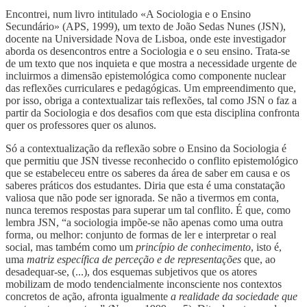
Encontrei, num livro intitulado «A Sociologia e o Ensino
Secundário» (APS, 1999), um texto de João Sedas Nunes (JSN),
docente na Universidade Nova de Lisboa, onde este investigador
aborda os desencontros entre a Sociologia e o seu ensino. Trata-se
de um texto que nos inquieta e que mostra a necessidade urgente de
incluirmos a dimensão epistemológica como componente nuclear
das reflexões curriculares e pedagógicas. Um empreendimento que,
por isso, obriga a contextualizar tais reflexões, tal como JSN o faz a
partir da Sociologia e dos desafios com que esta disciplina confronta
quer os professores quer os alunos.
Só a contextualização da reflexão sobre o Ensino da Sociologia é
que permitiu que JSN tivesse reconhecido o conflito epistemológico
que se estabeleceu entre os saberes da área de saber em causa e os
saberes práticos dos estudantes. Diria que esta é uma constatação
valiosa que não pode ser ignorada. Se não a tivermos em conta,
nunca teremos respostas para superar um tal conflito. É que, como
lembra JSN, “a sociologia impõe-se não apenas como uma outra
forma, ou melhor: conjunto de formas de ler e interpretar o real
social, mas também como um
princípio de conhecimento
, isto é,
uma
matriz específica de perceção e de representações
que, ao
desadequar-se, (...), dos esquemas subjetivos que os atores
mobilizam de modo tendencialmente inconsciente nos contextos
concretos de ação, afronta igualmente
a realidade da sociedade que