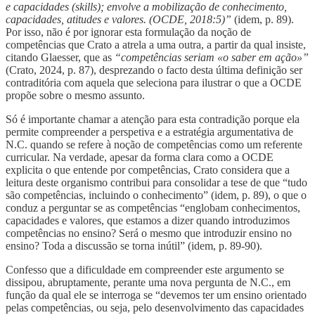
e capacidades (skills); envolve a mobilização de conhecimento,
capacidades, atitudes e valores. (OCDE, 2018:5)”
(idem, p. 89).
Por isso, não é por ignorar esta formulação da noção de
competências que Crato a atrela a uma outra, a partir da qual insiste,
citando Glaesser, que as
“competências seriam «o saber em ação»”
(Crato, 2024, p. 87), desprezando o facto desta última definição ser
contraditória com aquela que seleciona para ilustrar o que a OCDE
propõe sobre o mesmo assunto.
Só é importante chamar a atenção para esta contradição porque ela
permite compreender a perspetiva e a estratégia argumentativa de
N.C. quando se refere à noção de competências como um referente
curricular. Na verdade, apesar da forma clara como a OCDE
explicita o que entende por competências, Crato considera que a
leitura deste organismo contribui para consolidar a tese de que “tudo
são competências, incluindo o conhecimento” (idem, p. 89), o que o
conduz a perguntar se as competências “englobam conhecimentos,
capacidades e valores, que estamos a dizer quando introduzimos
competências no ensino? Será o mesmo que introduzir ensino no
ensino? Toda a discussão se torna inútil” (idem, p. 89-90).
Confesso que a dificuldade em compreender este argumento se
dissipou, abruptamente, perante uma nova pergunta de N.C., em
função da qual ele se interroga se “devemos ter um ensino orientado
pelas competências, ou seja, pelo desenvolvimento das capacidades