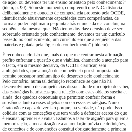
de ação, ou devemos ter um ensino orientado pelo conhecimento?”
(idem, p. 90). Só neste momento, compreendi que N.C. distorcia
deliberadamente o conceito de competência proposto pela OCDE,
identificando abusivamente capacidades com competências, de
forma a poder legitimar a pergunta atrás enunciada e a concluir, na
sequência da mesma, que “Não tenho dúvidas: o ensino deve ser
sobretudo orientado pelo conhecimento, devemos ter um currículo
baseado no conhecimento, um currículo em que a sequência das
matérias é guiada pela lógica do conhecimento” (ibidem).
É reconhecendo isto que, mais do que me centrar nesta afirmação,
prefiro enfrentar a questão que a viabiliza, chamando a atenção para
o facto, em si mesmo decisivo, da OCDE clarificar, sem
ambiguidades, que a noção de competência por si proposta não
permite pressupor nenhum tipo de desprezo pelo conhecimento.
Pelo contrário, numa tal definição reconhece-se que não há
desenvolvimento de competências dissociado de um objeto do saber,
das estratégias heurísticas que a relação com estes objetos suscita e,
ainda, dos quadros concetuais que permitem conferir forma e
substância tanto a esses objetos como a essas estratégias. Nuno
Crato não é capaz de ver isto porque, na verdade, não pode. Isso
colidiria com as conceções que tem vindo a defender acerca do que
é ensinar, aprender e avaliar. Estamos a falar de alguém para quem a
memorização, a mecanização e a acumulação prévia de definições,
de conceitos e de convenções constitui obrigatoriamente a primeira