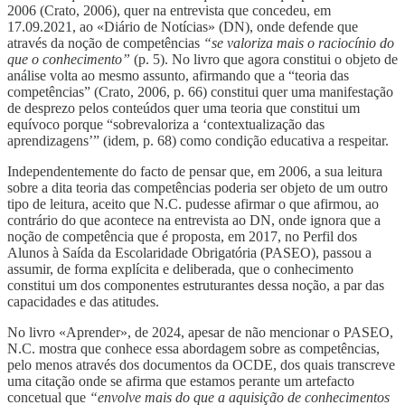
2006 (Crato, 2006), quer na entrevista que concedeu, em
17.09.2021, ao «Diário de Notícias» (DN), onde defende que
através da noção de competências
“se valoriza mais o raciocínio do
que o conhecimento”
(p. 5). No livro que agora constitui o objeto de
análise volta ao mesmo assunto, afirmando que a “teoria das
competências” (Crato, 2006, p. 66) constitui quer uma manifestação
de desprezo pelos conteúdos quer uma teoria que constitui um
equívoco porque “sobrevaloriza a ‘contextualização das
aprendizagens’” (idem, p. 68) como condição educativa a respeitar.
Independentemente do facto de pensar que, em 2006, a sua leitura
sobre a dita teoria das competências poderia ser objeto de um outro
tipo de leitura, aceito que N.C. pudesse afirmar o que afirmou, ao
contrário do que acontece na entrevista ao DN, onde ignora que a
noção de competência que é proposta, em 2017, no Perfil dos
Alunos à Saída da Escolaridade Obrigatória (PASEO), passou a
assumir, de forma explícita e deliberada, que o conhecimento
constitui um dos componentes estruturantes dessa noção, a par das
capacidades e das atitudes.
No livro «Aprender», de 2024, apesar de não mencionar o PASEO,
N.C. mostra que conhece essa abordagem sobre as competências,
pelo menos através dos documentos da OCDE, dos quais transcreve
uma citação onde se afirma que estamos perante um artefacto
concetual que
“envolve mais do que a aquisição de conhecimentos