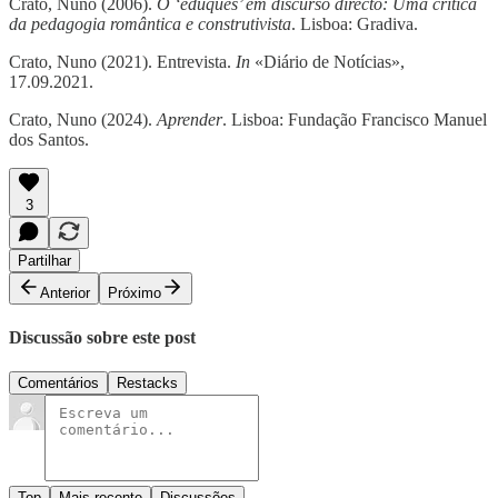
Crato, Nuno (2006).
O ‘eduquês’ em discurso directo: Uma crítica
da pedagogia romântica e construtivista
. Lisboa: Gradiva.
Crato, Nuno (2021). Entrevista.
In
«Diário de Notícias»,
17.09.2021.
Crato, Nuno (2024).
Aprender
. Lisboa: Fundação Francisco Manuel
dos Santos.
3
Partilhar
Anterior
Próximo
Discussão sobre este post
Comentários
Restacks
Top
Mais recente
Discussões