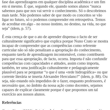
fase das aprendizagens em qualquer disciplina académica e um fim
em si mesmo. É que, segundo ele, quando somos alunos “nunca
sabemos para que nos vai servir o conhecimento. Só o descobrimos
mais tarde. Não podemos saber de que modo os conceitos se vão
ligar no futuro, só o podemos compreender em retrospetiva. Temos
de acreditar em algo - no nosso instinto, no destino, na vida, no que
seja” (idem, p. 57).
É esta crença de que o ato de aprender dispensa o facto de ser
culturalmente significativo que explica porque Nuno Crato se mostra
incapaz de compreender que as competências como referente
curricular não só não penalizam a apropriação do conhecimento,
enquanto tarefa de aprendizagem incontornável, como contribuem
para que essa apropriação, de facto, ocorra. Importa é não confundir
competências com capacidades e atitudes, assim como importa,
também, ter uma justificação culturalmente e pedagogicamente
plausível para se perguntar “o que é uma «rede hidrográfica» ou que
corrente literária se inseria Alexandre Herculano?” (idem, p. 88). Ou
seja, não estando nós impedidos de o fazer, enquanto professores, é
necessário que, no âmbito da nossa ação como docentes, sejamos
capazes de explicar claramente porque é que propomos um tal
exercício aos nossos alunos.
Referências