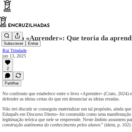
O livro «Aprender»: Que teoria da apren
Subscrever
Entrar
Rui Trindade
jun 13, 2025
2
Partilhar
No confronto que estabelece entre o livro «Aprender» (Crato, 2024) 
defender as ideias certas do que em denunciar as ideias erradas.
Não irei discutir se conseguiu materializar um tal propósito, ainda q
Eduquês em Discurso Direto» foi construído como uma manifestação de
legitimação teórica que nele se empreende. Neste âmbito assumem par
construção autónoma do conhecimento pelos alunos”
(idem, p. 102) 