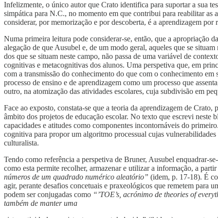
Infelizmente, o único autor que Crato identifica para suportar a su
simpática para N.C., no momento em que contribui para reabilitar as
considerar, por memorização e por descoberta, é a aprendizagem por re
Numa primeira leitura pode considerar-se, então, que a apropriação d
alegação de que Ausubel e, de um modo geral, aqueles que se situam n
dos que se situam neste campo, não passa de uma variável de contexto
cognitivas e metacognitivas dos alunos. Uma perspetiva que, em princí
com a transmissão do conhecimento do que com o conhecimento em si m
processo de ensino e de aprendizagem como um processo que assenta, p
outro, na atomização das atividades escolares, cuja subdivisão em peq
Face ao exposto, constata-se que a teoria da aprendizagem de Crato, 
âmbito dos projetos de educação escolar. No texto que escrevi neste 
capacidades e atitudes como componentes incontornáveis do primeiro. 
cognitiva para propor um algoritmo processual cujas vulnerabilidades
culturalista.
Tendo como referência a perspetiva de Bruner, Ausubel enquadrar-se
como esta permite recolher, armazenar e utilizar a informação, a parti
números de um quadrado numérico aleatório”
(idem, p. 17-18). É co
agir, perante desafios concetuais e praxeológicos que remetem para u
podem ser conjugadas como
“’TOE’s, acrónimo de theories of every
também de manter uma