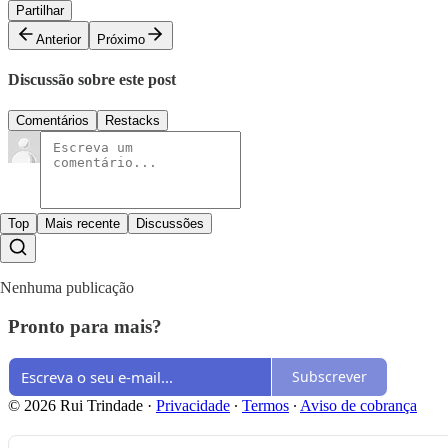
Partilhar
Anterior
Próximo
Discussão sobre este post
Comentários
Restacks
Top
Mais recente
Discussões
Nenhuma publicação
Pronto para mais?
Subscrever
© 2026 Rui Trindade
·
Privacidade
∙
Termos
∙
Aviso de cobrança