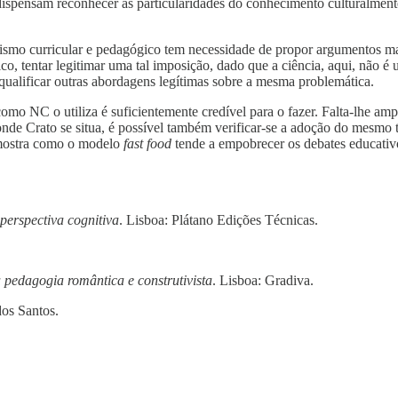
 dispensam reconhecer as particularidades do conhecimento culturalmen
smo curricular e pedagógico tem necessidade de propor argumentos mais
co, tentar legitimar uma tal imposição, dado que a ciência, aqui, não é 
qualificar outras abordagens legítimas sobre a mesma problemática.
mo NC o utiliza é suficientemente credível para o fazer. Falta-lhe amp
onde Crato se situa, é possível também verificar-se a adoção do mesmo 
s mostra como o modelo
fast food
tende a empobrecer os debates educativo
perspectiva cognitiva
. Lisboa: Plátano Edições Técnicas.
 pedagogia romântica e construtivista
. Lisboa: Gradiva.
os Santos.