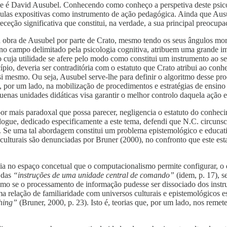
a tese é David Ausubel. Conhecendo como conheço a perspetiva deste psi
 aulas expositivas como instrumento de ação pedagógica. Ainda que Aus
ceção significativa que constitui, na verdade, a sua principal preocupa
a obra de Ausubel por parte de Crato, mesmo tendo os seus ângulos mor
o campo delimitado pela psicologia cognitiva, atribuem uma grande imp
 cuja utilidade se afere pelo modo como constitui um instrumento ao se
pio, deveria ser contraditória com o estatuto que Crato atribui ao conh
esmo. Ou seja, Ausubel serve-lhe para definir o algoritmo desse proc
or um lado, na mobilização de procedimentos e estratégias de ensino u
uenas unidades didáticas visa garantir o melhor controlo daquela ação e
por mais paradoxal que possa parecer, negligencia o estatuto do conhec
blogue, dedicado especificamente a este tema, defendi que N.C. circun
Se uma tal abordagem constitui um problema epistemológico e educativo
 culturais são denunciadas por Bruner (2000), no confronto que este e
-ia no espaço concetual que o computacionalismo permite configurar, 
r das
“instruções de uma unidade central de comando”
(idem, p. 17), s
mo se o processamento de informação pudesse ser dissociado dos instr
ma relação de familiaridade com universos culturais e epistemológicos
thing”
(Bruner, 2000, p. 23). Isto é, teorias que, por um lado, nos rem