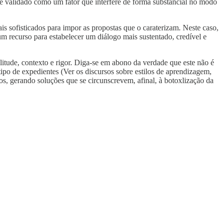
te validado como um fator que interfere de forma substancial no modo
 sofisticados para impor as propostas que o caraterizam. Neste caso,
um recurso para estabelecer um diálogo mais sustentado, credível e
litude, contexto e rigor. Diga-se em abono da verdade que este não é
tipo de expedientes (Ver os discursos sobre estilos de aprendizagem,
s, gerando soluções que se circunscrevem, afinal, à botoxlização da