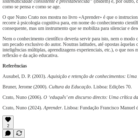
sistematicidade consistente e preestabelecida”
(ibidem) e, por outro,
como se pensa e como se age.
O que Nuno Crato nos mostra no livro «Aprender» é que o instrucioni
recorre à psicologia cognitiva para, em nome do conhecimento científi
consequente, mas um instrumento que se mobiliza para silenciar e des
Nem o conhecimento científico deveria servir para isto, nem o modo co
um pecado exclusivo do autor. Noutras latitudes, até opostas àquelas 
inteligências múltiplas, aprendizagens experienciais, etc.), o que no
reflexão e da ação educativa.
Referências
Ausubel, D. P. (2003).
Aquisição e retenção de conhecimentos: Uma 
Bruner, Jerome (2000).
Cultura da Educação
. Lisboa: Edições 70.
Crato, Nuno (2006).
O ‘eduquês’ em discurso directo: Uma crítica da
Crato, Nuno (2024).
Aprender
. Lisboa: Fundação Francisco Manuel d
2