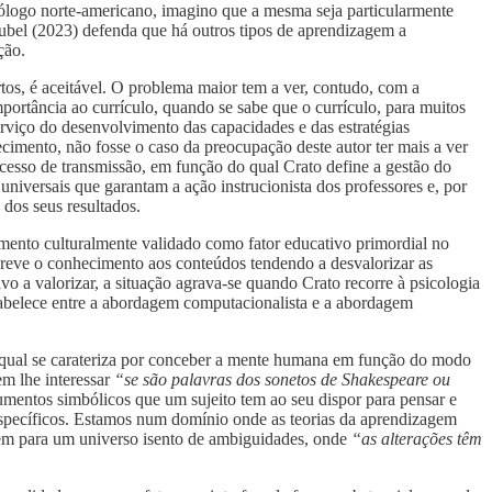
cólogo norte-americano, imagino que a mesma seja particularmente
ubel (2023) defenda que há outros tipos de aprendizagem a
ção.
tos, é aceitável. O problema maior tem a ver, contudo, com a
ortância ao currículo, quando se sabe que o currículo, para muitos
rviço do desenvolvimento das capacidades e das estratégias
ecimento, não fosse o caso da preocupação deste autor ter mais a ver
esso de transmissão, em função do qual Crato define a gestão do
niversais que garantam a ação instrucionista dos professores e, por
 dos seus resultados.
imento culturalmente validado como fator educativo primordial no
screve o conhecimento aos conteúdos tendendo a desvalorizar as
 a valorizar, a situação agrava-se quando Crato recorre à psicologia
stabelece entre a abordagem computacionalista e a abordagem
o qual se carateriza por conceber a mente humana em função do modo
em lhe interessar
“se são palavras dos sonetos de Shakespeare ou
umentos simbólicos que um sujeito tem ao seu dispor para pensar e
 específicos. Estamos num domínio onde as teorias da aprendizagem
etem para um universo isento de ambiguidades, onde
“as alterações têm