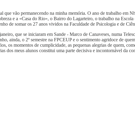
l que vão permanecendo na minha memória. O ano de trabalho em Nhala
Pobreza e a «Casa do Rio», o Bairro do Lagarteiro, o trabalho na Esco
 tenho de somar os 27 anos vividos na Faculdade de Psicologia e de C
 janeiro, que se iniciaram em Sande - Marco de Canaveses, numa Teles
enho, ainda, o 2º semestre na FPCEUP e o sentimento agridoce de quem
safios, os momentos de cumplicidade, as pequenas alegrias de quem, com
rias dos meus alunos constitui uma parte decisiva e incontornável da con