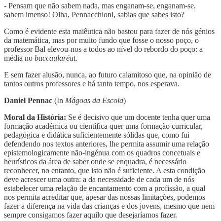
- Pensam que não sabem nada, mas enganam-se, enganam-se,
sabem imenso! Olha, Pennacchioni, sabias que sabes isto?
Como é evidente esta maiêutica não bastou para fazer de nós génios
da matemática, mas por muito fundo que fosse o nosso poço, o
professor Bal elevou-nos a todos ao nível do rebordo do poço: a
média no
baccaularéat.
E sem fazer alusão, nunca, ao futuro calamitoso que, na opinião de
tantos outros professores e há tanto tempo, nos esperava.
Daniel Pennac
(In
Mágoas da Escola
)
Moral da História:
Se é decisivo que um docente tenha quer uma
formação académica ou científica quer uma formação curricular,
pedagógica e didática suficientemente sólidas que, como fui
defendendo nos textos anteriores, lhe permita assumir uma relação
epistemologicamente não-ingénua com os quadros concetuais e
heurísticos da área de saber onde se enquadra, é necessário
reconhecer, no entanto, que isto não é suficiente. A esta condição
deve acrescer uma outra: a da necessidade de cada um de nós
estabelecer uma relação de encantamento com a profissão, a qual
nos permita acreditar que, apesar das nossas limitações, podemos
fazer a diferença na vida das crianças e dos jovens, mesmo que nem
sempre consigamos fazer aquilo que desejaríamos fazer.