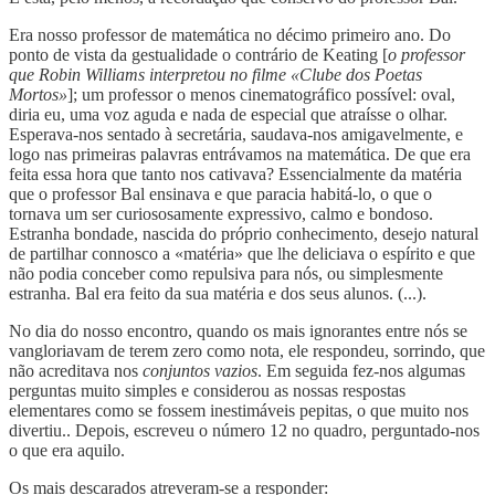
Era nosso professor de matemática no décimo primeiro ano. Do
ponto de vista da gestualidade o contrário de Keating [
o professor
que Robin Williams interpretou no filme «Clube dos Poetas
Mortos»
]; um professor o menos cinematográfico possível: oval,
diria eu, uma voz aguda e nada de especial que atraísse o olhar.
Esperava-nos sentado à secretária, saudava-nos amigavelmente, e
logo nas primeiras palavras entrávamos na matemática. De que era
feita essa hora que tanto nos cativava? Essencialmente da matéria
que o professor Bal ensinava e que paracia habitá-lo, o que o
tornava um ser curiososamente expressivo, calmo e bondoso.
Estranha bondade, nascida do próprio conhecimento, desejo natural
de partilhar connosco a «matéria» que lhe deliciava o espírito e que
não podia conceber como repulsiva para nós, ou simplesmente
estranha. Bal era feito da sua matéria e dos seus alunos. (...).
No dia do nosso encontro, quando os mais ignorantes entre nós se
vangloriavam de terem zero como nota, ele respondeu, sorrindo, que
não acreditava nos
conjuntos vazios
. Em seguida fez-nos algumas
perguntas muito simples e considerou as nossas respostas
elementares como se fossem inestimáveis pepitas, o que muito nos
divertiu.. Depois, escreveu o número 12 no quadro, perguntado-nos
o que era aquilo.
Os mais descarados atreveram-se a responder: