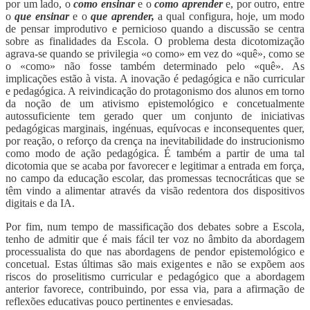
por um lado, o
como
ensinar
e o
como
aprender
e, por outro, entre
o
que ensinar
e o
que aprender,
a qual configura, hoje, um modo
de pensar improdutivo e pernicioso quando a discussão se centra
sobre as finalidades da Escola. O problema desta dicotomização
agrava-se quando se privilegia «o como» em vez do «quê», como se
o «como» não fosse também determinado pelo «quê». As
implicações estão à vista. A inovação é pedagógica e não curricular
e pedagógica. A reivindicação do protagonismo dos alunos em torno
da noção de um ativismo epistemológico e concetualmente
autossuficiente tem gerado quer um conjunto de iniciativas
pedagógicas marginais, ingénuas, equívocas e inconsequentes quer,
por reação, o reforço da crença na inevitabilidade do instrucionismo
como modo de ação pedagógica. É também a partir de uma tal
dicotomia que se acaba por favorecer e legitimar a entrada em força,
no campo da educação escolar, das promessas tecnocráticas que se
têm vindo a alimentar através da visão redentora dos dispositivos
digitais e da IA.
Por fim, num tempo de massificação dos debates sobre a Escola,
tenho de admitir que é mais fácil ter voz no âmbito da abordagem
processualista do que nas abordagens de pendor epistemológico e
concetual. Estas últimas são mais exigentes e não se expõem aos
riscos do proselitismo curricular e pedagógico que a abordagem
anterior favorece, contribuindo, por essa via, para a afirmação de
reflexões educativas pouco pertinentes e enviesadas.