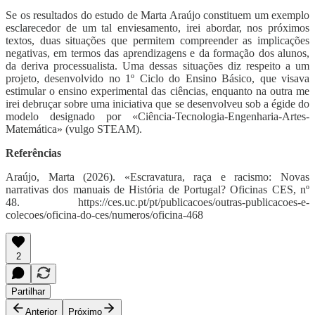
Se os resultados do estudo de Marta Araújo constituem um exemplo
esclarecedor de um tal enviesamento, irei abordar, nos próximos
textos, duas situações que permitem compreender as implicações
negativas, em termos das aprendizagens e da formação dos alunos,
da deriva processualista. Uma dessas situações diz respeito a um
projeto, desenvolvido no 1º Ciclo do Ensino Básico, que visava
estimular o ensino experimental das ciências, enquanto na outra me
irei debruçar sobre uma iniciativa que se desenvolveu sob a égide do
modelo designado por «Ciência-Tecnologia-Engenharia-Artes-
Matemática» (vulgo STEAM).
Referências
Araújo, Marta (2026). «Escravatura, raça e racismo: Novas
narrativas dos manuais de História de Portugal? Oficinas CES, nº
48. https://ces.uc.pt/pt/publicacoes/outras-publicacoes-e-
colecoes/oficina-do-ces/numeros/oficina-468
2
Partilhar
Anterior
Próximo