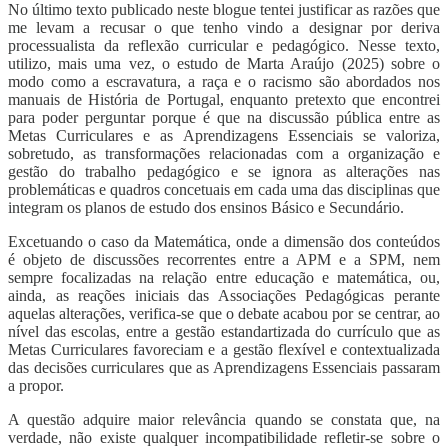
No último texto publicado neste blogue tentei justificar as razões que
me levam a recusar o que tenho vindo a designar por deriva
processualista da reflexão curricular e pedagógico. Nesse texto,
utilizo, mais uma vez, o estudo de Marta Araújo (2025) sobre o
modo como a escravatura, a raça e o racismo são abordados nos
manuais de História de Portugal, enquanto pretexto que encontrei
para poder perguntar porque é que na discussão pública entre as
Metas Curriculares e as Aprendizagens Essenciais se valoriza,
sobretudo, as transformações relacionadas com a organização e
gestão do trabalho pedagógico e se ignora as alterações nas
problemáticas e quadros concetuais em cada uma das disciplinas que
integram os planos de estudo dos ensinos Básico e Secundário.
Excetuando o caso da Matemática, onde a dimensão dos conteúdos
é objeto de discussões recorrentes entre a APM e a SPM, nem
sempre focalizadas na relação entre educação e matemática, ou,
ainda, as reações iniciais das Associações Pedagógicas perante
aquelas alterações, verifica-se que o debate acabou por se centrar, ao
nível das escolas, entre a gestão estandartizada do currículo que as
Metas Curriculares favoreciam e a gestão flexível e contextualizada
das decisões curriculares que as Aprendizagens Essenciais passaram
a propor.
A questão adquire maior relevância quando se constata que, na
verdade, não existe qualquer incompatibilidade refletir-se sobre o