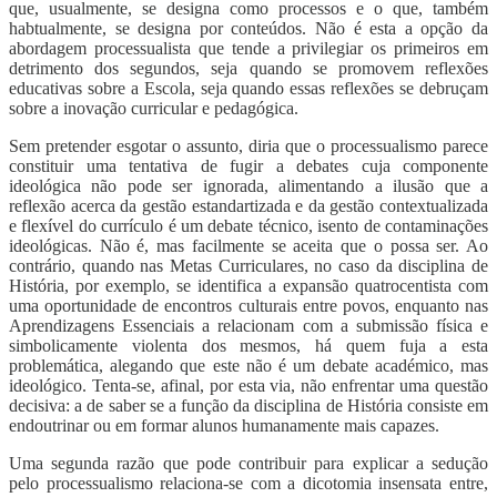
que, usualmente, se designa como processos e o que, também
habtualmente, se designa por conteúdos. Não é esta a opção da
abordagem processualista que tende a privilegiar os primeiros em
detrimento dos segundos, seja quando se promovem reflexões
educativas sobre a Escola, seja quando essas reflexões se debruçam
sobre a inovação curricular e pedagógica.
Sem pretender esgotar o assunto, diria que o processualismo parece
constituir uma tentativa de fugir a debates cuja componente
ideológica não pode ser ignorada, alimentando a ilusão que a
reflexão acerca da gestão estandartizada e da gestão contextualizada
e flexível do currículo é um debate técnico, isento de contaminações
ideológicas. Não é, mas facilmente se aceita que o possa ser. Ao
contrário, quando nas Metas Curriculares, no caso da disciplina de
História, por exemplo, se identifica a expansão quatrocentista com
uma oportunidade de encontros culturais entre povos, enquanto nas
Aprendizagens Essenciais a relacionam com a submissão física e
simbolicamente violenta dos mesmos, há quem fuja a esta
problemática, alegando que este não é um debate académico, mas
ideológico. Tenta-se, afinal, por esta via, não enfrentar uma questão
decisiva: a de saber se a função da disciplina de História consiste em
endoutrinar ou em formar alunos humanamente mais capazes.
Uma segunda razão que pode contribuir para explicar a sedução
pelo processualismo relaciona-se com a dicotomia insensata entre,