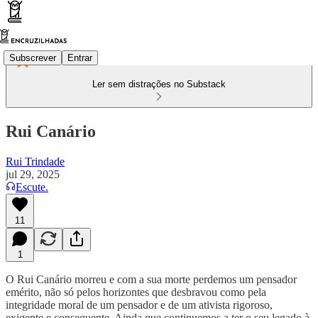
Subscrever
Entrar
Ler sem distrações no Substack
Rui Canário
Rui Trindade
jul 29, 2025
Escute.
11
1
O Rui Canário morreu e com a sua morte perdemos um pensador
emérito, não só pelos horizontes que desbravou como pela
integridade moral de um pensador e de um ativista rigoroso,
exigente e consequente. Ainda que continuemos a ter o seu legado à