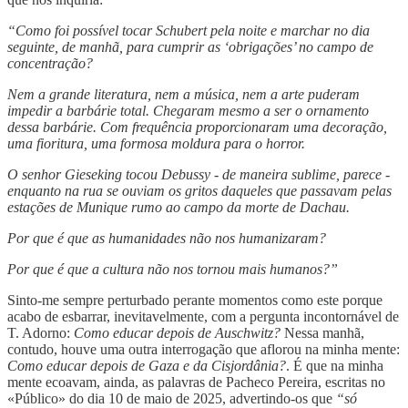
“Como foi possível tocar Schubert pela noite e marchar no dia
seguinte, de manhã, para cumprir as ‘obrigações’ no campo de
concentração?
Nem a grande literatura, nem a música, nem a arte puderam
impedir a barbárie total. Chegaram mesmo a ser o ornamento
dessa barbárie. Com frequência proporcionaram uma decoração,
uma fioritura, uma formosa moldura para o horror.
O senhor Gieseking tocou Debussy - de maneira sublime, parece -
enquanto na rua se ouviam os gritos daqueles que passavam pelas
estações de Munique rumo ao campo da morte de Dachau.
Por que é que as humanidades não nos humanizaram?
Por que é que a cultura não nos tornou mais humanos?”
Sinto-me sempre perturbado perante momentos como este porque
acabo de esbarrar, inevitavelmente, com a pergunta incontornável de
T. Adorno:
Como educar depois de Auschwitz?
Nessa manhã,
contudo, houve uma outra interrogação que aflorou na minha mente:
Como educar depois de Gaza e da Cisjordânia?
. É que na minha
mente ecoavam, ainda, as palavras de Pacheco Pereira, escritas no
«Público» do dia 10 de maio de 2025, advertindo-os que
“só