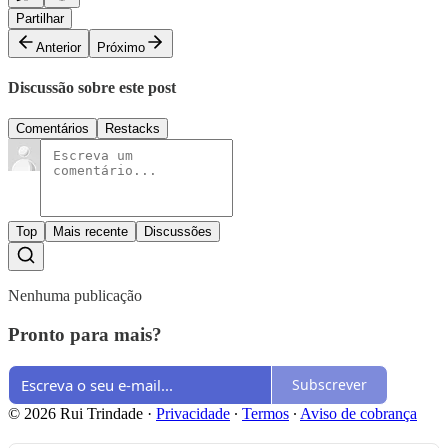
Partilhar
Anterior
Próximo
Discussão sobre este post
Comentários
Restacks
Top
Mais recente
Discussões
Nenhuma publicação
Pronto para mais?
Subscrever
© 2026 Rui Trindade
·
Privacidade
∙
Termos
∙
Aviso de cobrança