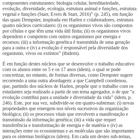
componentes estruturantes: biologia celular, hereditariedade,
evolução, diversidade, ecologia, estrutura animal e funções, estrutura
vegetal e funções (Starr, Evers & Starr, 2016)” (p. 245), em função
das quais Dempster, inspirada em Harlen e colaboradores, estrutura
quatro núcleos curriculares: (i) os organismos vivos são compostos
por células e que têm uma vida útil finita; (ii) os organismos vivos
dependem e competem com outros organismos por energia e
recursos; (iii) a informação genética é transmitida de uma geração
para a outra e (iv) a evolução é responsável pela diversidade dos
organismo, vivos ou extintos” (ibidem).
É em função destes núcleos que se desenvolve o trabalho educativo
com os alunos entre os 5 e os 17 anos (idem), o qual se pode
concretizar, no entanto, de formas diversas, como Dempster sugere
recorrendo a uma outra abordagem: a que Campbell coordenou,
que, partindo dos núcleos de Harlen, propõe que o trabalho com os
estudantes seja realizado a partir de um tema agregador, o de que “a
evolução contribui para a unidade e diversidade da vida” (idem, p.
246). Este, por sua vez, subdivide-se em quatro-subtemas: (i) novas
propriedades que emergem nos níveis sucessivos da organização
biológica; (ii) os processos vitais que envolvem a manifestação e
transmissão da informação genética; (iii) a vida que requer
transferência e transformação de energia e de matéria e (iv) as
interações entre os ecossistemas e as moléculas que são importantes
para os sistemas biológicos (idem). Em cada um destes sub-temas,