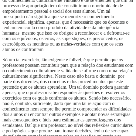
do conhecimento culturalmente validado e de se entender que um tal
processo de apropriação tem de constituir uma oportunidade de
empoderamento pessoal e social dos seus alunos. Um tal
pressuposto não significa que se menorize o conhecimento
experiencial, significa, apenas, que é necessário que os docentes o
tenham em conta como produto da atividade e da inteligência
humanas, mesmo que isso os obrigue a reconhecer e a defrontar-se
com os equívocos, os erros, as superstições, os preconceitos, os
estereótipos, as mentiras ou as meias-verdades com que os seus
alunos os confrontam.
Só um tal exercício, tão exigente e falível, é que permite que os
professores possam contribuir para que a relação dos estudantes com
o conhecimento culturalmente validado se afirme como uma relação
culturalmente significativa. Neste caso não basta o domínio, por
parte dos docentes, dos conceitos e dos procedimentos que este
pretende que os alunos aprendam. Um tal domínio poderá garantir,
apenas, que o professor sabe responder às questões e resolver os
exercícios com os quais confronta os alunos. Sendo isto necessário,
não é, contudo, suficiente, dado que uma tal relação com o
conhecimento nem sempre lhe permite compreender as dificuldades
dos alunos ou encontrar outros exemplos e adotar novas estratégias
mais consequentes e úteis para estimular as aprendizagens dos
estudantes. Daí que um professor, ao nível das reflexões curriculares
e pedagógicas que produz para tomar decisões, tenha de ser capaz