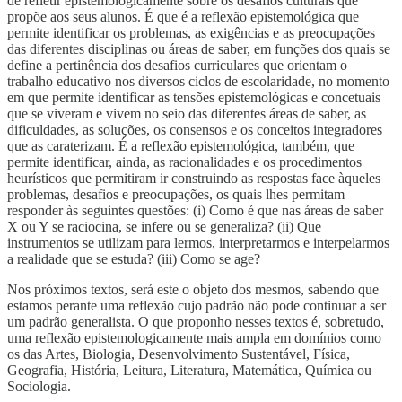
de refletir epistemologicamente sobre os desafios culturais que
propõe aos seus alunos. É que é a reflexão epistemológica que
permite identificar os problemas, as exigências e as preocupações
das diferentes disciplinas ou áreas de saber, em funções dos quais se
define a pertinência dos desafios curriculares que orientam o
trabalho educativo nos diversos ciclos de escolaridade, no momento
em que permite identificar as tensões epistemológicas e concetuais
que se viveram e vivem no seio das diferentes áreas de saber, as
dificuldades, as soluções, os consensos e os conceitos integradores
que as caraterizam. É a reflexão epistemológica, também, que
permite identificar, ainda, as racionalidades e os procedimentos
heurísticos que permitiram ir construindo as respostas face àqueles
problemas, desafios e preocupações, os quais lhes permitam
responder às seguintes questões: (i) Como é que nas áreas de saber
X ou Y se raciocina, se infere ou se generaliza? (ii) Que
instrumentos se utilizam para lermos, interpretarmos e interpelarmos
a realidade que se estuda? (iii) Como se age?
Nos próximos textos, será este o objeto dos mesmos, sabendo que
estamos perante uma reflexão cujo padrão não pode continuar a ser
um padrão generalista. O que proponho nesses textos é, sobretudo,
uma reflexão epistemologicamente mais ampla em domínios como
os das Artes, Biologia, Desenvolvimento Sustentável, Física,
Geografia, História, Leitura, Literatura, Matemática, Química ou
Sociologia.