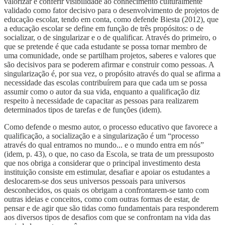
valorizar e conferir visibilidade ao conhecimento culturalmente
validado como fator decisivo para o desenvolvimento de projetos de
educação escolar, tendo em conta, como defende Biesta (2012), que
a educação escolar se define em função de três propósitos: o de
socializar, o de singularizar e o de qualificar. Através do primeiro, o
que se pretende é que cada estudante se possa tornar membro de
uma comunidade, onde se partilham projetos, saberes e valores que
são decisivos para se poderem afirmar e construir como pessoas. A
singularização é, por sua vez, o propósito através do qual se afirma a
necessidade das escolas contribuírem para que cada um se possa
assumir como o autor da sua vida, enquanto a qualificação diz
respeito à necessidade de capacitar as pessoas para realizarem
determinados tipos de tarefas e de funções (idem).
Como defende o mesmo autor, o processo educativo que favorece a
qualificação, a socialização e a singularização é um “processo
através do qual entramos no mundo... e o mundo entra em nós”
(idem, p. 43), o que, no caso da Escola, se trata de um pressuposto
que nos obriga a considerar que o principal investimento desta
instituição consiste em estimular, desafiar e apoiar os estudantes a
deslocarem-se dos seus universos pessoais para universos
desconhecidos, os quais os obrigam a confrontarem-se tanto com
outras ideias e conceitos, como com outras formas de estar, de
pensar e de agir que são tidas como fundamentais para responderem
aos diversos tipos de desafios com que se confrontam na vida das