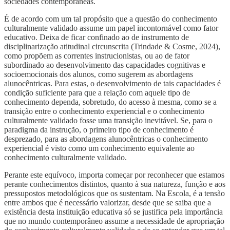
sociedades contemporâneas.
É de acordo com um tal propósito que a questão do conhecimento
culturalmente validado assume um papel incontornável como fator
educativo. Deixa de ficar confinado ao de instrumento de
disciplinarização atitudinal circunscrita (Trindade & Cosme, 2024),
como propõem as correntes instrucionistas, ou ao de fator
subordinado ao desenvolvimento das capacidades cognitivas e
socioemocionais dos alunos, como sugerem as abordagens
alunocêntricas. Para estas, o desenvolvimento de tais capacidades é
condição suficiente para que a relação com aquele tipo de
conhecimento dependa, sobretudo, do acesso à mesma, como se a
transição entre o conhecimento experiencial e o conhecimento
culturalmente validado fosse uma transição inevitável. Se, para o
paradigma da instrução, o primeiro tipo de conhecimento é
desprezado, para as abordagens alunocêntricas o conhecimento
experiencial é visto como um conhecimento equivalente ao
conhecimento culturalmente validado.
Perante este equívoco, importa começar por reconhecer que estamos
perante conhecimentos distintos, quanto à sua natureza, função e aos
pressupostos metodológicos que os sustentam. Na Escola, é a tensão
entre ambos que é necessário valorizar, desde que se saiba que a
existência desta instituição educativa só se justifica pela importância
que no mundo contemporâneo assume a necessidade de apropriação