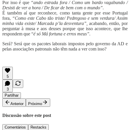
Por isso é que
“ando estrada fora / Como um bardo vagabundo /
Desisti de ver a hora / De ficar de bem com o mundo”.
É também aí que reconhece, como tanta gente por esse Portugal
fora,
“Como este Cabo tão triste/ Pedregoso e sem verdura/ Assim
minha vida existe/ Marcada p’la desventura”,
acabando, então, por
perguntar à musa e aos deuses porque que isso acontece, que lhe
respondem que “
é só Má fortuna e erros mеus”.
Será? Será que os pacotes laborais impostos pelo governo da AD e
pelas associações patronais não têm nada a ver com isso?
5
3
Partilhar
Anterior
Próximo
Discussão sobre este post
Comentários
Restacks