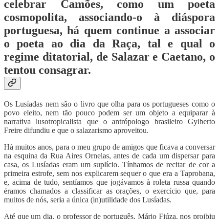
celebrar Camões, como um poeta
cosmopolita, associando-o à diáspora
portuguesa, há quem continue a associar
o poeta ao dia da Raça, tal e qual o
regime ditatorial, de Salazar e Caetano, o
tentou consagrar.
Os Lusíadas nem são o livro que olha para os portugueses como o
povo eleito, nem tão pouco podem ser um objeto a equiparar à
narrativa lusotropicalista que o antrópologo brasileiro Gylberto
Freire difundiu e que o salazarismo aproveitou.
Há muitos anos, para o meu grupo de amigos que ficava a conversar
na esquina da Rua Aires Ornelas, antes de cada um dispersar para
casa, os Lusíadas eram um suplício. Tínhamos de recitar de cor a
primeira estrofe, sem nos explicarem sequer o que era a Taprobana,
e, acima de tudo, sentíamos que jogávamos à roleta russa quando
éramos chamados a classificar as orações, o exercício que, para
muitos de nós, seria a única (in)utilidade dos Lusíadas.
Até que um dia, o professor de português, Mário Fiúza, nos proibiu