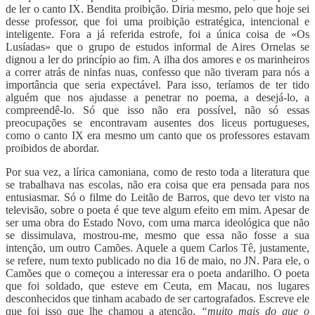
de ler o canto IX. Bendita proibição. Diria mesmo, pelo que hoje sei
desse professor, que foi uma proibição estratégica, intencional e
inteligente. Fora a já referida estrofe, foi a única coisa de «Os
Lusíadas» que o grupo de estudos informal de Aires Ornelas se
dignou a ler do princípio ao fim. A ilha dos amores e os marinheiros
a correr atrás de ninfas nuas, confesso que não tiveram para nós a
importância que seria expectável. Para isso, teríamos de ter tido
alguém que nos ajudasse a penetrar no poema, a desejá-lo, a
compreendê-lo. Só que isso não era possível, não só essas
preocupações se encontravam ausentes dos liceus portugueses,
como o canto IX era mesmo um canto que os professores estavam
proibidos de abordar.
Por sua vez, a lírica camoniana, como de resto toda a literatura que
se trabalhava nas escolas, não era coisa que era pensada para nos
entusiasmar. Só o filme do Leitão de Barros, que devo ter visto na
televisão, sobre o poeta é que teve algum efeito em mim. Apesar de
ser uma obra do Estado Novo, com uma marca ideológica que não
se dissimulava, mostrou-me, mesmo que essa não fosse a sua
intenção, um outro Camões. Aquele a quem Carlos Tê, justamente,
se refere, num texto publicado no dia 16 de maio, no JN. Para ele, o
Camões que o começou a interessar era o poeta andarilho. O poeta
que foi soldado, que esteve em Ceuta, em Macau, nos lugares
desconhecidos que tinham acabado de ser cartografados. Escreve ele
que foi isso que lhe chamou a atenção,
“muito mais do que o