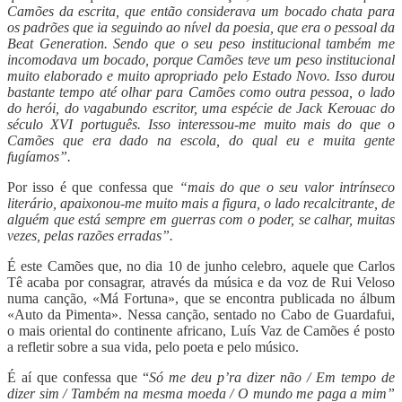
Camões da escrita, que então considerava um bocado chata para
os padrões que ia seguindo ao nível da poesia, que era o pessoal da
Beat Generation. Sendo que o seu peso institucional também me
incomodava um bocado, porque Camões teve um peso institucional
muito elaborado e muito apropriado pelo Estado Novo. Isso durou
bastante tempo até olhar para Camões como outra pessoa, o lado
do herói, do vagabundo escritor, uma espécie de Jack Kerouac do
século XVI português. Isso interessou-me muito mais do que o
Camões que era dado na escola, do qual eu e muita gente
fugíamos”.
Por isso é que confessa que
“mais do que o seu valor intrínseco
literário, apaixonou-me muito mais a figura, o lado recalcitrante, de
alguém que está sempre em guerras com o poder, se calhar, muitas
vezes, pelas razões erradas”.
É este Camões que, no dia 10 de junho celebro, aquele que Carlos
Tê acaba por consagrar, através da música e da voz de Rui Veloso
numa canção, «Má Fortuna», que se encontra publicada no álbum
«Auto da Pimenta». Nessa canção, sentado no Cabo de Guardafui,
o mais oriental do continente africano, Luís Vaz de Camões é posto
a refletir sobre a sua vida, pelo poeta e pelo músico.
É aí que confessa que “
Só me deu p’ra dizer não / Em tempo de
dizer sim / Também na mesma moeda / O mundo me paga a mim”