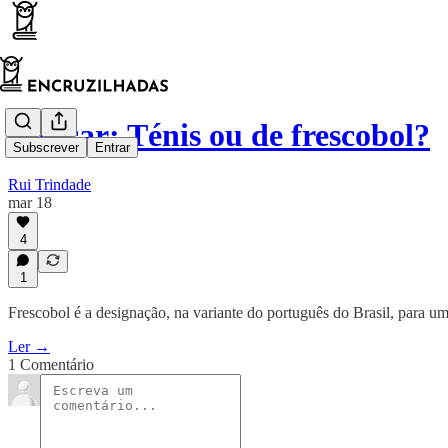
Educar: Ténis ou de frescobol?
Subscrever
Entrar
Rui Trindade
mar 18
4
1
Frescobol é a designação, na variante do português do Brasil, para um
Ler →
1 Comentário