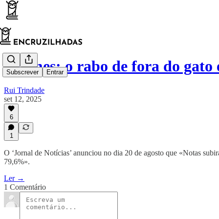
Exames: o rabo de fora do gato
Subscrever
Entrar
Rui Trindade
set 12, 2025
6
1
O ‘Jornal de Notícias’ anunciou no dia 20 de agosto que «Notas su
79,6%».
Ler →
1 Comentário