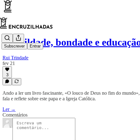
Humildade, bondade e educaçã
Subscrever
Entrar
Rui Trindade
fev 21
3
Ando a ler um livro fascinante, «O louco de Deus no fim do mundo», 
fala e reflete sobre este papa e a Igreja Católica.
Ler →
Comentários