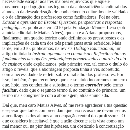
necessidade escapar aos três maiores equívocos que aquele
movimento pedagógico nos legou: o da autossuficiência cultural dos
alunos, o da desvalorização do conhecimento culturalmente validado
e o da afirmação dos professores como facilitadores. Foi na obra
Educar e aprender na Escola: Questões, perspectivas e respostas
pedagógicas
, publicada em 2010 pela Fundação Manuel Leão (sob
a tutela editorial de Matias Alves), que eu e a Ariana propusemos,
finalmente, um quadro teórico onde definimos os pressupostos e as
implicações de cada um dos três paradigmas atrás referidos. Mais
tarde, em 2016, publicamos, na revista
Diálogo Educacional
, um
artigo intitulado
Instruir, aprender ou comunicar: Reflexão sobre os
fundamentos das opções pedagógicas perspetivadas a partir do ato
de ensinar,
onde explicitamos, pela primeira vez, tal como o título do
artigo o revela, que a abordagem proposta tinha a ver, sobretudo,
com a necessidade de refletir sobre o trabalho dos professores. Por
isso, também, é que reconheço que nesse título incorremos num erro
que, hoje, nos conduziria a substituir o termo
aprender
pelo termo
facilitar
, dado que o segundo termo é, ao contrário do primeiro, um
termo mais congruente com a abordagem, atrás enunciada.
Daí que, meu caro Matias Alves, só me reste agradecer a tua questão
e esperar que todos compreendam que não recuso que devam ser as
aprendizagens dos alunos a preocupação central dos professores. O
que considero inaceitável é que a ação docente seja vista como um
mal menor ou, na pior das hipóteses, um obstáculo à concretização