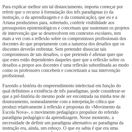
Para explicar melhor um tal distanciamento, importa começar por
referir que o recurso à formulação dos três paradigmas (o da
instrução, o da aprendizagem e o da comunicação), que eu e a
Ariana produzimos para, sobretudo, conferir visibilidade aos
pressupostos epistemológicos e concetuais que sustentam os projetos
de intervenção que se desenvolvem em contextos escolares, tem
mais a ver com a reflexão sobre os compromissos profissionais dos
docentes do que propriamente com a natureza dos desafios que os
discentes deverão enfrentar. Sem pretender dissociar tais
compromissos de tais desafios, o que pretendo é afirmar quer que
que estes estão dependentes daqueles quer que a reflexão sobre os
desafios a propor aos docentes é uma reflexão subordinada ao modo
como os professores concebem e concretizam a sua intervenção
profissional.
Fazendo a história do empreendimento intelectual em função do
qual definimos a existência de três paradigmas, pode considerar-se
que a pré-história do mesmo pode ser encontrada na minha tese de
doutoramento, nomeadamente com a interpelação crítica que
produzi relativamente à reflexão e propostas do «Movimento da
Escola Nova», o movimento pedagógico propulsor do referido
paradigma pedagógico da aprendizagem. Nesse momento, a
necessidade de definir um paradigma alternativo ao paradigma da
instrução era, ainda, um esboço. O que eu sabia é que era uma