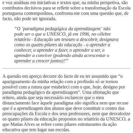
e voz assíduas em iniciativas e textos que, na minha perspetiva, são
contributos decisivos para se refletir sobre a transformação da Escola
portuguesa contemporânea, confronta-me com uma questão que, de
facto, não pode ser ignorada.
“O ‘paradigma pedagógica da aprendizagem’ não
pode ser o que a UNESCO, já em 1996, no célebre
relatório - Educação um tesouro a descobrir, designava
como os quatro pilares da educação - o aprender a
conhecer, o aprender a fazer, o aprender a ser, o
aprender a conviver (podendo ainda acrescentar o
aprender a crescer juntos)?”
A questão em apreço decorre do facto de eu ter assumido que “o
apaziguamento da minha relação com a profissão só se tornou
possível com a rutura que estabeleci com o que, hoje, designo por
paradigma pedagógico da aprendizagem”. Uma afirmação que
reitero, ainda que seja necessário esclarecer que o meu
distanciamento face àquele paradigma não significa nem que recuse
que é a aprendizagem dos alunos que deve constituir o centro das
preocupações da Escola e dos seus professores, nem que desvalorize
os quatro pilares da educação propostos no relatório da UNESCO, a
que Matias Alves se refere como pilares estruturantes da ação
educativa que tem lugar nas escolas.