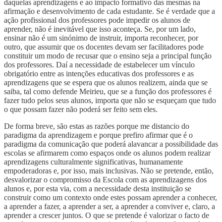
daquelas aprendizagens e ao impacto formativo das mesmas na
afirmação e desenvolvimento de cada estudante. Se é verdade que a
ação profissional dos professores pode impedir os alunos de
aprender, não é inevitável que isso aconteça. Se, por um lado,
ensinar não é um sinónimo de instruir, importa reconhecer, por
outro, que assumir que os docentes devam ser facilitadores pode
constituir um modo de recusar que o ensino seja a principal função
dos professores. Daí a necessidade de estabelecer um vínculo
obrigatório entre as intenções educativas dos professores e as
aprendizagens que se espera que os alunos realizem, ainda que se
saiba, tal como defende Meirieu, que se a função dos professores é
fazer tudo pelos seus alunos, importa que não se esqueçam que tudo
o que possam fazer não poderá ser feito sem eles.
De forma breve, são estas as razões porque me distancio do
paradigma da aprendizagem e porque prefiro afirmar que é o
paradigma da comunicação que poderá alavancar a possibilidade das
escolas se afirmarem como espaços onde os alunos podem realizar
aprendizagens culturalmente significativas, humanamente
empoderadoras e, por isso, mais inclusivas. Não se pretende, então,
desvalorizar o compromisso da Escola com as aprendizagens dos
alunos e, por esta via, com a necessidade desta instituição se
construir como um contexto onde estes possam aprender a conhecer,
a aprender a fazer, a aprender a ser, a aprender a conviver e, claro, a
aprender a crescer juntos. O que se pretende é valorizar o facto de