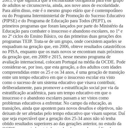
2005, o que significa que a escolaridade obrigatória para este grupo
de adultos se circunscrevia, ainda, aos nove anos de escolaridade.
Para além disso, este é o mesmo grupo etário que é contemporâneo
ou do Programa Interministerial de Promoção do Sucesso Educativo
(PIPSE) e do Programa de Educação para Todos (PEPT), os
primeiros programas que foram lançados por parte do Ministério da
Educação para combater o insucesso e abandono escolares, no 1º e
no 2º ciclos do Ensino Básico, ou das primeiras duas gerações dos
programas TEIP. Trata-se de um grupo, onde coexistem aqueles se
enquadram na geração que, em 2006, obteve resultados catastróficos
no PISA, enquanto que os mais novos se encontram mais próximos
da geração que, em 2009 e 2015, nesse mesmo programa de
avaliação internacional, colocam Portugal na média da OCDE. Pode
considerar-se, por isso, que esta geração, a dos adultos com idades
compreendidas entre os 25 e os 34 anos, é uma geração de transição
entre um tempo educativo em que o insucesso escolar era visto
como o sucesso de um sistema educativo que visava contribuir,
deliberadamente, para promover a estratificação social por via da
estratificação académica, para um tempo educativo em que o
insucesso e o abandono escolares passam a ser vistos como
problemas educativos a enfrentar. No campo da educação, as
transições, ainda que apontem para novos desafios e objetivos, não
deixam de ser afetadas pelo tempo educativo que visam superar. Daí
que seja expectável que a geração dos 25-34 anos não só tenha
obtido resultados superiores ao das gerações anterior, no estudo da