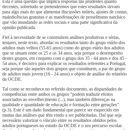
Esta é uma questão que implica respostas tão prudentes quanto
decentes, sobretudo se pretendermos que estes resultados sirvam
para algo mais do que alimentar discussões inúteis, ajustes de contas,
maledicências gratuitas e as manifestações de proselitismo narcísico
que vão inundando as redes sociais e uma parte significativa da
opinião publicada.
Fiel à necessidade de se construírem análises produtivas e sérias,
tentarei, neste texto, abordar os resultados tanto do grupo etário dos
adultos mais velhos (55-65 anos) como do grupo etário dos adultos
que se situam entre os 25 e os 34 anos, seja porque o desempenho
destes grupos, em conjunto com o grupo dos 35 - 44 anos e dos 45 -
54 anos, é decisivo para explicar os resultados referentes a Portugal,
seja porque são aqueles dois grupos que constituem, a par do grupo
de adultos mais jovem (16 - 24 anos) o objeto de análise do relatório
da OCDE.
Tal como se reconhece no referido documento, as disparidades de
competências entre ambos os grupos “podem traduzir efeitos
associados ao envelhecimento (...), mas também diferenças na
qualidade e quantidade de educação e formação entre gerações”
(p.3). Este é um dado fundamental que parece ser esquecido em
muitas das análises que têm vindo a ser publicitadas. Daí que seja
necessário valorizar o vínculo entre os resultados obtidos pelos
adultos portugueses no estudo da OCDE e o seu percurso escolar.