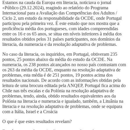
Estamos na cauda da Europa em literacia, noticiava o jornal
«Público (29.12.2024), reagindo ao relatório do Programa
Internacional para a Avaliação das Competências dos Adultos /
Ciclo 2, um estudo da responsabilidade da OCDE, onde Portugal
participou pela primeira vez. É este estudo que nos mostra que a
proficiência média dos portugueses, com idades compreendidas
entre os 16 e os 65 anos, se situa em níveis inferiores à média dos
resultados obtidos pelos 31 países participantes, nos domínios da
literacia, da numeracia e da resolução adaptativa de problemas.
No caso da literacia, os inquiridos, em Portugal, obtiveram 235
pontos, 25 pontos abaixo da média do estudo da OCDE. Na
numeracia, os 238 pontos alcançados no nosso país contrastam com
os 263 da média da OCDE, enquanto na resolução adaptativa de
problemas, esta média é de 251 pontos, 19 pontos acima dos
resultados nacionais. De acordo com as informações obtidas pela
leitura de uma brocura editada pela ANQEP, Portugal fica acima do
Chile nas três escalas e da Polónia na resolução adaptativa de
problemas, tendo, ainda, obtido resultados equivalentes aos da
Polónia na literacia e numeracia e igualado, também, a Lituânia na
literacia e na resolução adaptativa de problemas, onde se equipara
com a Itália, Israel e a Croácia
O que é que estes resultados revelam?