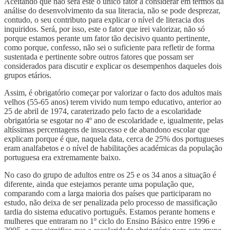
Aceitando que não será este o único fator a considerar em termos da
análise do desenvolvimento da sua literacia, não se pode desprezar,
contudo, o seu contributo para explicar o nível de literacia dos
inquiridos. Será, por isso, este o fator que irei valorizar, não só
porque estamos perante um fator tão decisivo quanto pertinente,
como porque, confesso, não sei o suficiente para refletir de forma
sustentada e pertinente sobre outros fatores que possam ser
considerados para discutir e explicar os desempenhos daqueles dois
grupos etários.
Assim, é obrigatório começar por valorizar o facto dos adultos mais
velhos (55-65 anos) terem vivido num tempo educativo, anterior ao
25 de abril de 1974, caraterizado pelo facto de a escolaridade
obrigatória se esgotar no 4º ano de escolaridade e, igualmente, pelas
altíssimas percentagens de insucesso e de abandono escolar que
explicam porque é que, naquela data, cerca de 25% dos portugueses
eram analfabetos e o nível de habilitações académicas da população
portuguesa era extremamente baixo.
No caso do grupo de adultos entre os 25 e os 34 anos a situação é
diferente, ainda que estejamos perante uma população que,
comparando com a larga maioria dos países que participaram no
estudo, não deixa de ser penalizada pelo processo de massificação
tardia do sistema educativo português. Estamos perante homens e
mulheres que entraram no 1º ciclo do Ensino Básico entre 1996 e