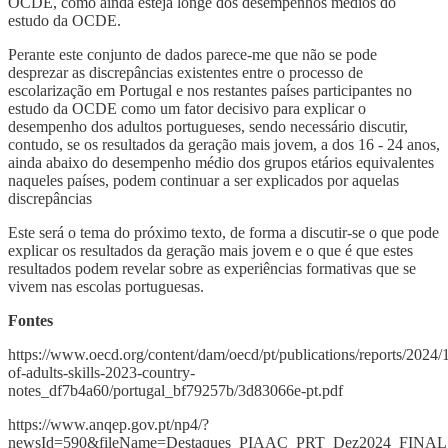
OCDE, como ainda esteja longe dos desempenhos médios do
estudo da OCDE.
Perante este conjunto de dados parece-me que não se pode
desprezar as discrepâncias existentes entre o processo de
escolarização em Portugal e nos restantes países participantes no
estudo da OCDE como um fator decisivo para explicar o
desempenho dos adultos portugueses, sendo necessário discutir,
contudo, se os resultados da geração mais jovem, a dos 16 - 24 anos,
ainda abaixo do desempenho médio dos grupos etários equivalentes
naqueles países, podem continuar a ser explicados por aquelas
discrepâncias
Este será o tema do próximo texto, de forma a discutir-se o que pode
explicar os resultados da geração mais jovem e o que é que estes
resultados podem revelar sobre as experiências formativas que se
vivem nas escolas portuguesas.
Fontes
https://www.oecd.org/content/dam/oecd/pt/publications/reports/2024/
of-adults-skills-2023-country-
notes_df7b4a60/portugal_bf79257b/3d83066e-pt.pdf
https://www.anqep.gov.pt/np4/?
newsId=590&fileName=Destaques_PIAAC_PRT_Dez2024_FINAL.