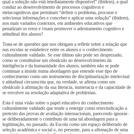
qual a solução não está imediatamente disponível” (ibidem), a qual
conduz ao desenvolvimento de processos cognitivos e
metacognitivos que permitam “definir o problema, procurar e
selecionar informações e conceber e aplicar uma solução” (ibidem),
nos mais variados contextos, em ambientes educativos que
penalizam os erros e visam promover o adestramento cognitivo e
atitudinal dos alunos?
Trata-se de questões que nos obrigam a refletir sobre a relação que
nas escolas se estabelece entre os alunos e o conhecimento
culturalmente validado. Se este último não pode ser desprezado,
como se constituísse um obstáculo ao desenvolvimento da
inteligência e da humanidade dos alunos, também não se pode
continuar a insistir numa abordagem que entende esse tipo de
conhecimento como um instrumento de disciplinarização intelectual
e atitudinal circunscrita que, na verdade, se afirma como um
obstáculo à afirmação da sua literacia, numeracia e da capacidade de
se envolver na resolução adaptativa de problemas.
Esta é uma visão sobre o papel educativo do conhecimento
culturalmente validado que tende a emergir como reinvindicação a
pretexto das provas de avaliação internacionais, parecendo ignorar-
se deliberadamente o contributo de uma tal abordagem para a
legitimação, no passado, da Escola como um espaço deliberado de
seleção académica e social e, no presente, para a afirmação de uma