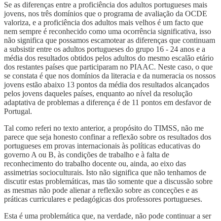
Se as diferenças entre a proficiência dos adultos portugueses mais
jovens, nos três domínios que o programa de avaliação da OCDE
valoriza, e a proficiência dos adultos mais velhos é um facto que
nem sempre é reconhecido como uma ocorrência significativa, isso
não significa que possamos escamotear as diferenças que continuam
a subsistir entre os adultos portugueses do grupo 16 - 24 anos e a
média dos resultados obtidos pelos adultos do mesmo escalão etário
dos restantes países que participaram no PIAAC. Neste caso, o que
se constata é que nos domínios da literacia e da numeracia os nossos
jovens estão abaixo 13 pontos da média dos resultados alcançados
pelos jovens daqueles países, enquanto ao nível da resolução
adaptativa de problemas a diferença é de 11 pontos em desfavor de
Portugal.
Tal como referi no texto anterior, a propósito do TIMSS, não me
parece que seja honesto confinar a reflexão sobre os resultados dos
portugueses em provas internacionais às políticas educativas do
governo A ou B, às condições de trabalho e à falta de
reconhecimento do trabalho docente ou, ainda, ao eixo das
assimetrias socioculturais. Isto não significa que não tenhamos de
discutir estas problemáticas, mas tão somente que a discussão sobre
as mesmas não pode alienar a reflexão sobre as conceções e as
práticas curriculares e pedagógicas dos professores portugueses.
Esta é uma problemática que, na verdade, não pode continuar a ser