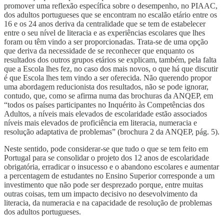
promover uma reflexão específica sobre o desempenho, no PIAAC,
dos adultos portugueses que se encontram no escalão etário entre os
16 e os 24 anos deriva da centralidade que se tem de estabelecer
entre o seu nível de literacia e as experiências escolares que lhes
foram ou têm vindo a ser proporcionadas. Trata-se de uma opção
que deriva da necessidade de se reconhecer que enquanto os
resultados dos outros grupos etários se explicam, também, pela falta
que a Escola lhes fez, no caso dos mais novos, o que há que discutir
é que Escola lhes tem vindo a ser oferecida. Não querendo propor
uma abordagem reducionista dos resultados, não se pode ignorar,
contudo, que, como se afirma numa das brochuras da ANQEP, em
“todos os países participantes no Inquérito às Competências dos
Adultos, a níveis mais elevados de escolaridade estão associados
níveis mais elevados de proficiência em literacia, numeracia e
resolução adaptativa de problemas” (brochura 2 da ANQEP, pág. 5).
Neste sentido, pode considerar-se que tudo o que se tem feito em
Portugal para se consolidar o projeto dos 12 anos de escolaridade
obrigatória, erradicar o insucesso e o abandono escolares e aumentar
a percentagem de estudantes no Ensino Superior corresponde a um
investimento que não pode ser desprezado porque, entre muitas
outras coisas, tem um impacto decisivo no desevolvimento da
literacia, da numeracia e na capacidade de resolução de problemas
dos adultos portugueses.