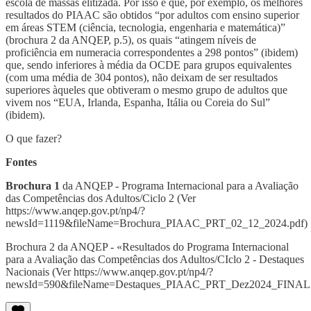
escola de massas elitizada. Por isso é que, por exemplo, os melhores
resultados do PIAAC são obtidos “por adultos com ensino superior
em áreas STEM (ciência, tecnologia, engenharia e matemática)”
(brochura 2 da ANQEP, p.5), os quais “atingem níveis de
proficiência em numeracia correspondentes a 298 pontos” (ibidem)
que, sendo inferiores à média da OCDE para grupos equivalentes
(com uma média de 304 pontos), não deixam de ser resultados
superiores àqueles que obtiveram o mesmo grupo de adultos que
vivem nos “EUA, Irlanda, Espanha, Itália ou Coreia do Sul”
(ibidem).
O que fazer?
Fontes
Brochura 1
da ANQEP - Programa Internacional para a Avaliação
das Competências dos Adultos/Ciclo 2 (Ver
https://www.anqep.gov.pt/np4/?
newsId=1119&fileName=Brochura_PIAAC_PRT_02_12_2024.pdf)
Brochura 2 da ANQEP - «Resultados do Programa Internacional
para a Avaliação das Competências dos Adultos/CIclo 2 - Destaques
Nacionais (Ver https://www.anqep.gov.pt/np4/?
newsId=590&fileName=Destaques_PIAAC_PRT_Dez2024_FINAL.