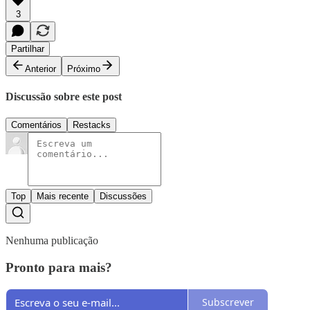
3
Partilhar
Anterior
Próximo
Discussão sobre este post
Comentários
Restacks
Top
Mais recente
Discussões
Nenhuma publicação
Pronto para mais?
Subscrever