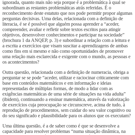
ignorada, quanto mais não seja porque é a problemática à qual se
subordinam as restantes problemáticas atrás referidas. É o
reconhecimento deste estatuto que nos pode permitir propor algumas
perguntas decisivas. Uma delas, relacionada com a definição de
literacia, é se é possível que alguém possa aprender a “aceder,
compreender, avaliar e refletir sobre textos escritos para atingir
objetivos, desenvolver conhecimentos e participar na sociedade”
(brochura 1 da ANQEP, p. 3) e subordinar a relação com a leitura e
a escrita a exercícios que visam suscitar a aprendizagens de ambas
como fins em si mesmo e não como oportunidades de promover
uma relação mais esclarecida e exigente com o mundo, as pessoas e
os acontecimentos?
Outra questão, relacionada com a definição de numeracia, obriga a
perguntar se se pode “aceder, utilizar e raciocinar criticamente com
base em conteúdos matemáticos e em informação e ideias
representadas de múltiplas formas, de modo a lidar com as
exigências matemáticas de uma série de situações na vida adulta”
(ibidem), continuando a ensinar matemática, através da valorização
de exercícios cuja preocupação se circunscreve, acima de tudo, à
reprodução de procedimentos, sem cuidar do seu valor cognitivo ou
do seu significado e plausibilidade para os alunos que os executam?
Uma última questão, é a de saber como é que se desenvolve a
capacidade para resolver problemas “numa situação dinâmica, na