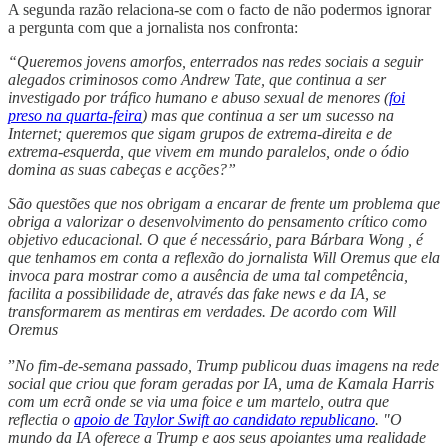
A segunda razão relaciona-se com o facto de não podermos ignorar
a pergunta com que a jornalista nos confronta:
“Queremos jovens amorfos, enterrados nas redes sociais a seguir
alegados criminosos como Andrew Tate, que continua a ser
investigado por tráfico humano e abuso sexual de menores (
foi
preso na quarta-feira
) mas que continua a ser um sucesso na
Internet; queremos que sigam grupos de extrema-direita e de
extrema-esquerda, que vivem em mundo paralelos, onde o ódio
domina as suas cabeças e acções?”
São questões que nos obrigam a encarar de frente um problema que
obriga a valorizar o desenvolvimento do pensamento crítico como
objetivo educacional. O que é necessário, para Bárbara Wong , é
que tenhamos em conta a reflexão do jornalista Will Oremus que ela
invoca para mostrar como a ausência de uma tal competência,
facilita a possibilidade de, através das fake news e da IA, se
transformarem as mentiras em verdades. De acordo com Will
Oremus
”
No fim-de-semana passado, Trump publicou duas imagens na rede
social que criou que foram geradas por IA, uma de Kamala Harris
com um ecrã onde se via uma foice e um martelo, outra que
reflectia o
apoio de Taylor Swift ao candidato republicano
. "O
mundo da IA oferece a Trump e aos seus apoiantes uma realidade