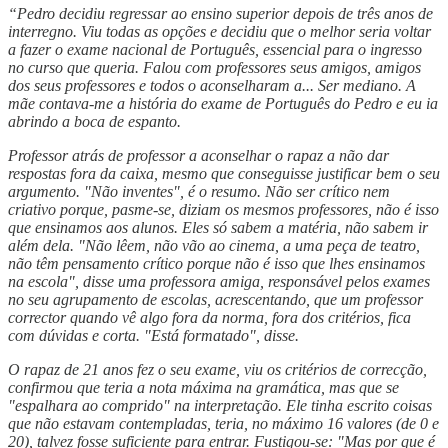
“Pedro decidiu regressar ao ensino superior depois de três anos de
interregno. Viu todas as opções e decidiu que o melhor seria voltar
a fazer o exame nacional de Português, essencial para o ingresso
no curso que queria. Falou com professores seus amigos, amigos
dos seus professores e todos o aconselharam a... Ser mediano. A
mãe contava-me a história do exame de Português do Pedro e eu ia
abrindo a boca de espanto.
Professor atrás de professor a aconselhar o rapaz a não dar
respostas fora da caixa, mesmo que conseguisse justificar bem o seu
argumento. "Não inventes", é o resumo. Não ser crítico nem
criativo porque, pasme-se, diziam os mesmos professores, não é isso
que ensinamos aos alunos. Eles só sabem a matéria, não sabem ir
além dela. "Não lêem, não vão ao cinema, a uma peça de teatro,
não têm pensamento crítico porque não é isso que lhes ensinamos
na escola", disse uma professora amiga, responsável pelos exames
no seu agrupamento de escolas, acrescentando, que um professor
corrector quando vê algo fora da norma, fora dos critérios, fica
com dúvidas e corta. "Está formatado", disse.
O rapaz de 21 anos fez o seu exame, viu os critérios de correcção,
confirmou que teria a nota máxima na gramática, mas que se
"espalhara ao comprido" na interpretação. Ele tinha escrito coisas
que não estavam contempladas, teria, no máximo 16 valores (de 0 e
20), talvez fosse suficiente para entrar. Fustigou-se: "Mas por que é