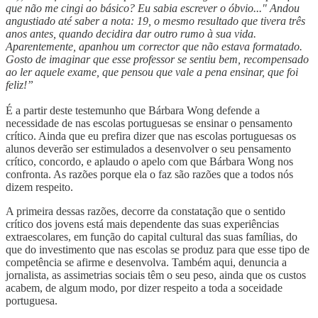
que não me cingi ao básico? Eu sabia escrever o óbvio..." Andou
angustiado até saber a nota: 19, o mesmo resultado que tivera três
anos antes, quando decidira dar outro rumo à sua vida.
Aparentemente, apanhou um corrector que não estava formatado.
Gosto de imaginar que esse professor se sentiu bem, recompensado
ao ler aquele exame, que pensou que vale a pena ensinar, que foi
feliz!”
É a partir deste testemunho que Bárbara Wong defende a
necessidade de nas escolas portuguesas se ensinar o pensamento
crítico. Ainda que eu prefira dizer que nas escolas portuguesas os
alunos deverão ser estimulados a desenvolver o seu pensamento
crítico, concordo, e aplaudo o apelo com que Bárbara Wong nos
confronta. As razões porque ela o faz são razões que a todos nós
dizem respeito.
A primeira dessas razões, decorre da constatação que o sentido
crítico dos jovens está mais dependente das suas experiências
extraescolares, em função do capital cultural das suas famílias, do
que do investimento que nas escolas se produz para que esse tipo de
competência se afirme e desenvolva. Também aqui, denuncia a
jornalista, as assimetrias sociais têm o seu peso, ainda que os custos
acabem, de algum modo, por dizer respeito a toda a soceidade
portuguesa.