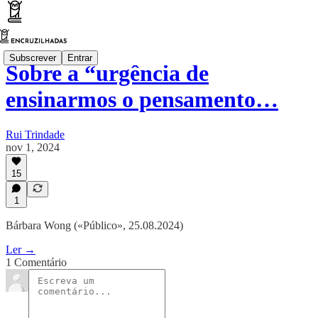
Subscrever
Entrar
Sobre a “urgência de
ensinarmos o pensamento…
Rui Trindade
nov 1, 2024
15
1
Bárbara Wong («Público», 25.08.2024)
Ler →
1 Comentário