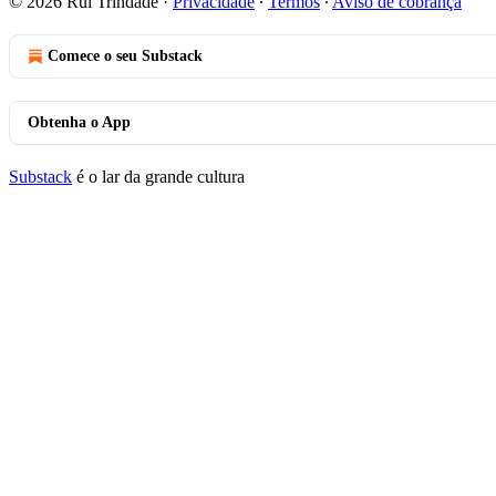
© 2026 Rui Trindade
·
Privacidade
∙
Termos
∙
Aviso de cobrança
Comece o seu Substack
Obtenha o App
Substack
é o lar da grande cultura