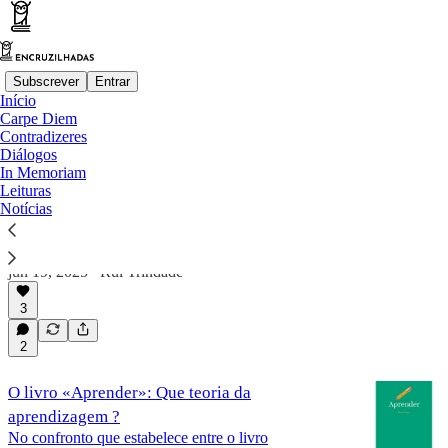
Subscrever
Entrar
Início
Carpe Diem
Leituras
Contradizeres
Diálogos
In Memoriam
Leituras
O livro «Aprender: As provas internacionais
Notícias
Quando iniciei a escrita de textos relacionados com a
análise do livro «Aprender» tinha decidido que não
iria abordar o subcapítulo, «Portugal em…
jun 19, 2025
Rui Trindade
•
3
2
O livro «Aprender»: Que teoria da
aprendizagem ?
No confronto que estabelece entre o livro